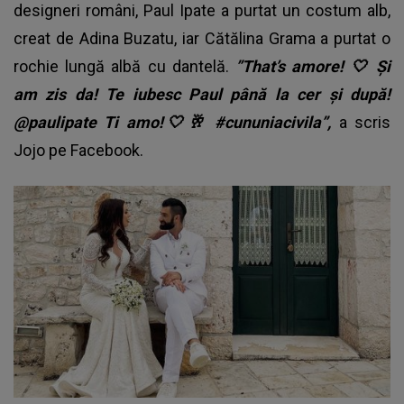
designeri români, Paul Ipate a purtat un costum alb,
creat de Adina Buzatu, iar Cătălina Grama a purtat o
rochie lungă albă cu dantelă.
”That’s amore! 🤍 Și
am zis da! Te iubesc Paul până la cer și după!
@paulipate Ti amo!🤍🥂 #cununiacivila”,
a scris
Jojo pe Facebook.