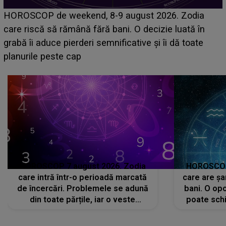
Emanuel a ținut ACEST DETALIU ASCUNS până
acum! În fața Alexandrei, concurentul din Casa Iubirii
face o MĂRTURISIRE NEAȘTEPTATĂ despre mama
sa: "I-am spus și ei în față, eu nu te iubesc pentru
că..."
HOROSCOP 7 august 2026. Zodia
HOROSCOP 
care intră într-o perioadă marcată
care are șa
de încercări. Problemele se adună
bani. O opo
din toate părțile, iar o veste
poate schi
neașteptată îi dă planurile peste
la
cap