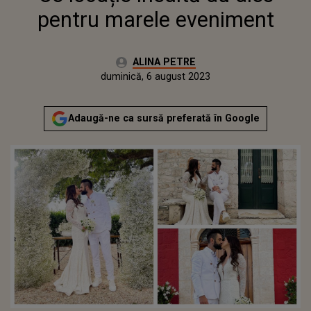
pentru marele eveniment
Autor:
ALINA PETRE
Publicat:
duminică, 6 august 2023
Actualizat:
duminică, 6 august 2023
Adaugă-ne ca sursă preferată în Google