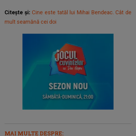
Citește și:
Cine este tatăl lui Mihai Bendeac. Cât de
mult seamănă cei doi
MAI MULTE DESPRE: