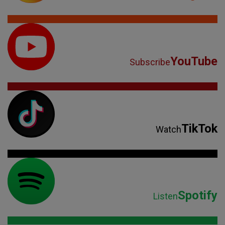
YouTube
Subscribe
TikTok
Watch
Spotify
Listen