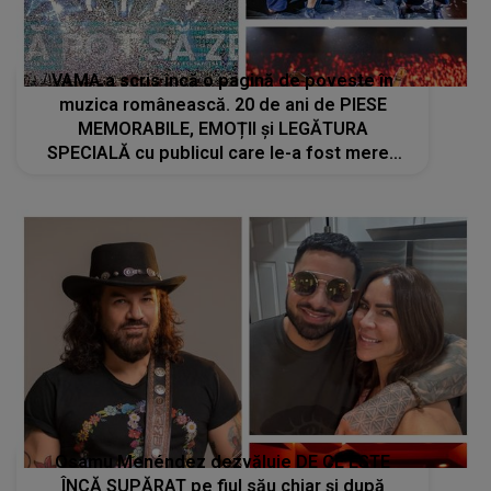
VAMA a scris încă o pagină de poveste în
muzica românească. 20 de ani de PIESE
MEMORABILE, EMOȚII și LEGĂTURA
SPECIALĂ cu publicul care le-a fost mereu
alături. Mesajul transmis de Tudor Chirilă
după concertul de la Arenele Romane: "Vă
mulțumim pentru..."
Osamu Menéndez dezvăluie DE CE ESTE
ÎNCĂ SUPĂRAT pe fiul său chiar și după