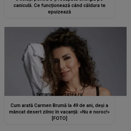
caniculă. Ce funcționează când căldura te
epuizează
tvmania.libertatea.ro
Cum arată Carmen Brumă la 49 de ani, deși a
mâncat desert zilnic în vacanță: «Nu e noroc!»
[FOTO]