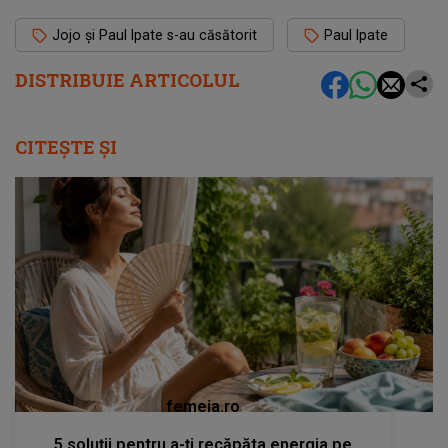
Jojo și Paul Ipate s-au căsătorit
Paul Ipate
DISTRIBUIE ARTICOLUL
CITEȘTE ȘI
femeia.ro
5 soluții pentru a-ți recăpăta energia pe