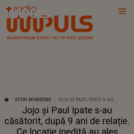
Radio Impuls
STIRI MONDENE
JOJO ȘI PAUL IPATE S-AU
CĂSĂTORIT, DUPĂ 9 ANI DE
Jojo și Paul Ipate s-au
RELAȚIE. CE LOCAȚIE INEDITĂ
AU ALES PENTRU MARELE
căsătorit, după 9 ani de relație.
EVENIMENT
Ce locație inedită au ales