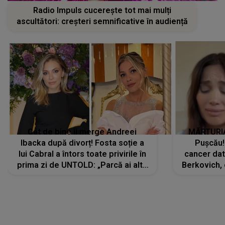
Radio Impuls cucerește tot mai mulți
ascultători: creșteri semnificative în audiență
Cât de bine îi merge Andreei
MĂRTURIA
Ibacka după divorț! Fosta soție a
Pușcău!
lui Cabral a întors toate privirile în
cancer dato
prima zi de UNTOLD: „Parcă ai altă
Berkovich, 
strălucire, emani putere,
accident ru
încredere, siguranță...”
Dacă nu 