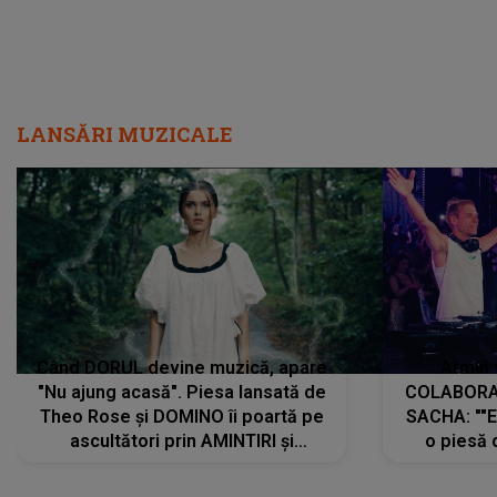
LANSĂRI MUZICALE
Când DORUL devine muzică, apare
Armin 
"Nu ajung acasă". Piesa lansată de
COLABORAR
Theo Rose și DOMINO îi poartă pe
SACHA: ""E
ascultători prin AMINTIRI și
o piesă 
REGĂSIRI, iar drumul emoțiilor
imediat pre
trece prin sufletul publicului:
cu mine șt