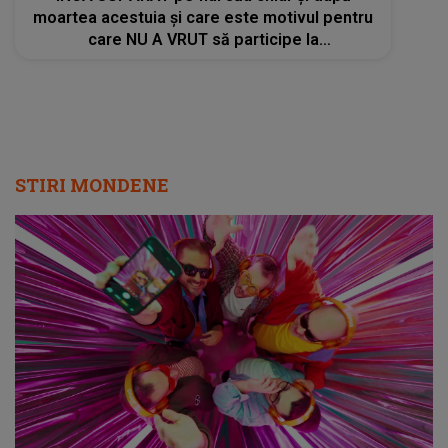
moartea acestuia și care este motivul pentru
care NU A VRUT să participe la
ÎNMORMÂNTAREA lui Mauro Menéndez: "Și
asta i-am spus în ziua în care l-am văzut
acolo, la morgă: de..."
STIRI MONDENE