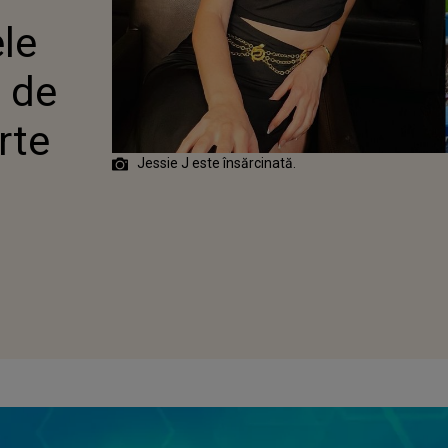
 DE GRAVIDĂ:
ele
FOARTE
Ă”
a de
rte
Jessie J este însărcinată.