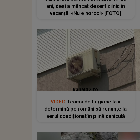
ani, deși a mâncat desert zilnic în
vacanță: «Nu e noroc!» [FOTO]
kanald2.ro
VIDEO
Teama de Legionella îi
determină pe români să renunțe la
aerul condiționat în plină caniculă