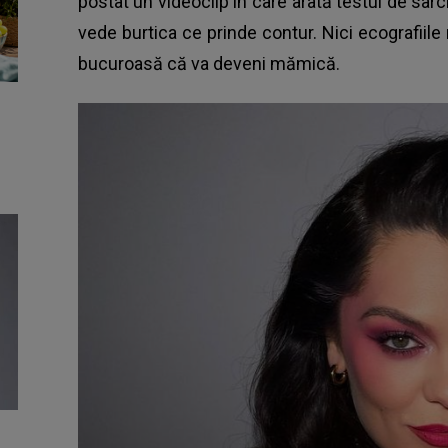
postat un videoclip în care arată testul de sarci
vede burtica ce prinde contur. Nici ecografiile 
bucuroasă că va deveni mămică.