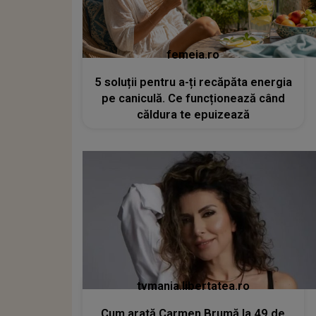
femeia.ro
5 soluții pentru a-ți recăpăta energia
pe caniculă. Ce funcționează când
căldura te epuizează
tvmania.libertatea.ro
Cum arată Carmen Brumă la 49 de