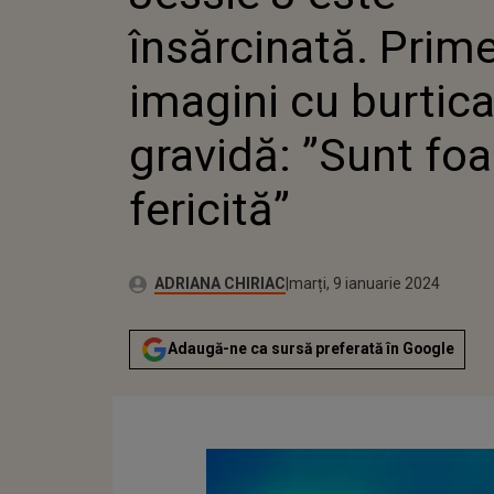
BURTICA
însărcinată. Prim
”SUNT 
FERICIT
imagini cu burtic
gravidă: ”Sunt foa
fericită”
Publicat:
Autor:
luni, 9 ianuarie 2023
Actualizat:
ADRIANA CHIRIAC
marți, 9 ianuarie 2024
Adaugă-ne ca sursă preferată în Google