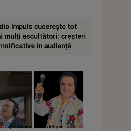
dio Impuls cucerește tot
i mulți ascultători: creșteri
mnificative în audiență
DEO
Igor Cuciuc cântă despre