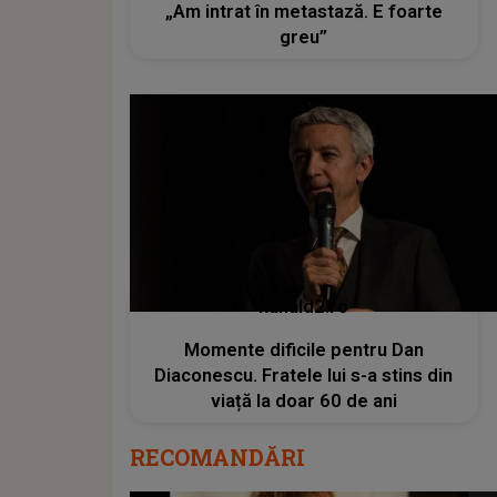
„Am intrat în metastază. E foarte
greu”
kanald2.ro
Momente dificile pentru Dan
Diaconescu. Fratele lui s-a stins din
viață la doar 60 de ani
RECOMANDĂRI