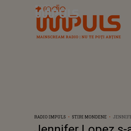
Radio Impuls
RADIO IMPULS
STIRI MONDENE
JENNIFE
DE ALEX
Jennifer Lopez s-
PATRU A