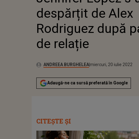
despărțit de Alex
Rodriguez după pa
de relație
Publicat:
Autor:
sâmbătă, 13 martie 2021
Actualizat:
ANDREEA BURGHELEA
miercuri, 20 iulie 2022
Adaugă-ne ca sursă preferată în Google
CITEȘTE ȘI