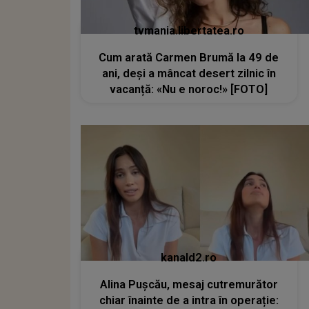
tvmania.libertatea.ro
Cum arată Carmen Brumă la 49 de
ani, deși a mâncat desert zilnic în
vacanță: «Nu e noroc!» [FOTO]
kanald2.ro
Alina Pușcău, mesaj cutremurător
chiar înainte de a intra în operație: