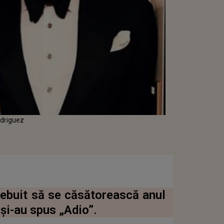
odriguez
rebuit să se căsătorească anul
și-au spus „Adio”.