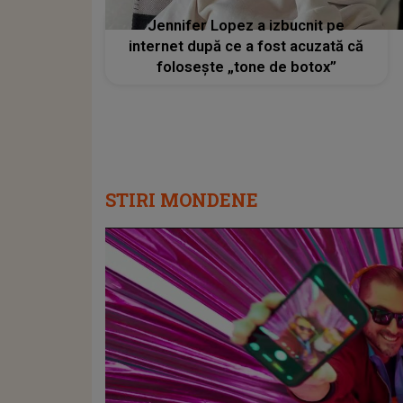
Jennifer Lopez a izbucnit pe
internet după ce a fost acuzată că
folosește „tone de botox”
STIRI MONDENE