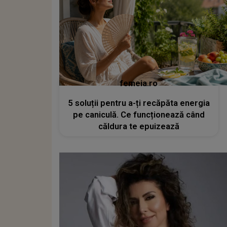
femeia.ro
5 soluții pentru a-ți recăpăta energia
pe caniculă. Ce funcționează când
căldura te epuizează