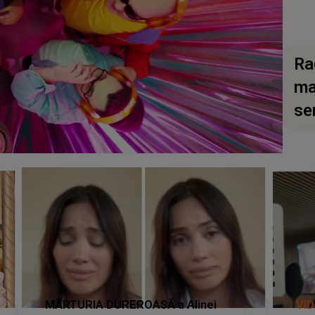
Ra
ma
se
MĂRTURIA DUREROASĂ a Alinei
VI