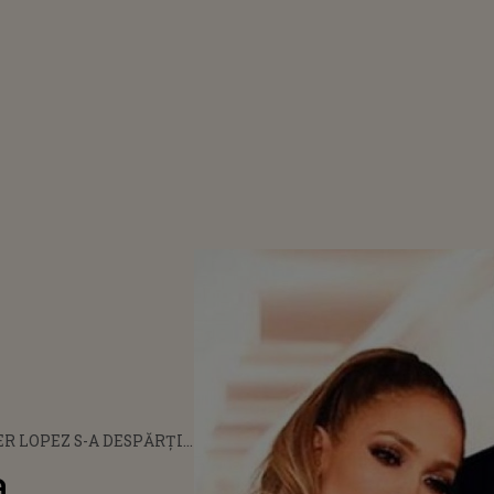
R LOPEZ S-A DESPĂRȚIT
 RODRIGUEZ DUPĂ
a
NI DE RELAȚIE