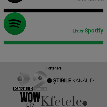
Spotify
Listen
Parteneri: