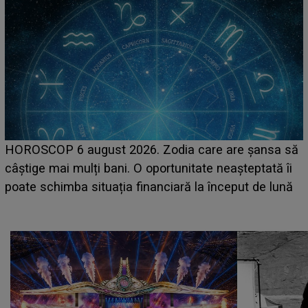
LINE-UP UNTOLD ONE, prima zi. Cine sunt artiștii
ă
care deschid festivalul și de la ce ore au loc cele mai
așteptate concerte pe scena principală?