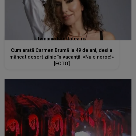
tvmania.libertatea.ro
Cum arată Carmen Brumă la 49 de ani, deși a
mâncat desert zilnic în vacanță: «Nu e noroc!»
[FOTO]