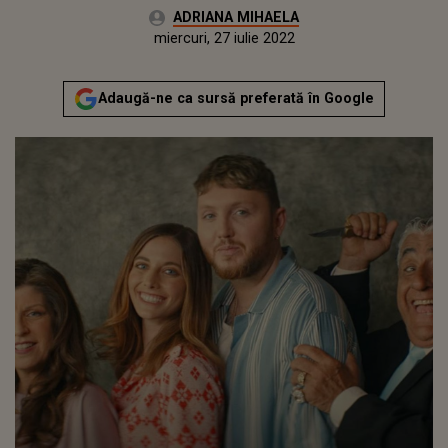
Autor:
ADRIANA MIHAELA
Publicat:
joi, 8 iulie 2021
Actualizat:
miercuri, 27 iulie 2022
Adaugă-ne ca sursă preferată în Google