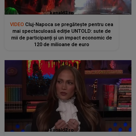
kanald2.ro
VIDEO
Cluj-Napoca se pregătește pentru cea
mai spectaculoasă ediție UNTOLD: sute de
mii de participanți și un impact economic de
120 de milioane de euro
kanald2.ro