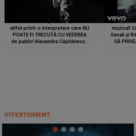
De această dată, "Dilaila" se simte
COLABORAR
altfel printr-o interpretare care NU
muzical! C
POATE FI TRECUTĂ CU VEDEREA
Savali și Ri
de public! Alexandra Căpitănescu
SĂ PRIV
a lansat VERSIUNEA LIVE a piesei
DIVERTISMENT