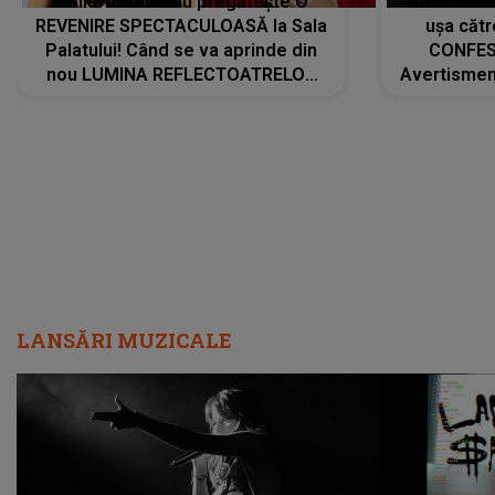
Tania Turtureanu pregătește O
Alexandra
REVENIRE SPECTACULOASĂ la Sala
ușa cătr
Palatului! Când se va aprinde din
CONFES
nou LUMINA REFLECTOATRELOR
Avertismentu
pentru artistă: " Vor fi multe
rămas ÎNT
cântece noi, în premieră. Cântece
au format-
care abia acum învață să respire"
"Am f
LANSĂRI MUZICALE