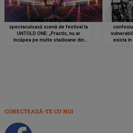
Cea mai mare și mai
Charli xc
spectaculoasă scenă de festival la
confesiu
UNTOLD ONE: „Practic, nu ar
vulnerabil
încăpea pe multe stadioane din
exista în
lume”. Evenimentul începe joi, 6
august 2026
CONECTEAZĂ-TE CU NOI