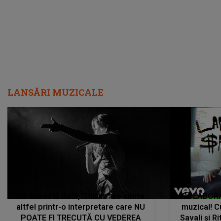
care abia acum învață să respire"
"Am f
LANSĂRI MUZICALE
De această dată, "Dilaila" se simte
COLABORAR
altfel printr-o interpretare care NU
muzical! C
POATE FI TRECUTĂ CU VEDEREA
Savali și Ri