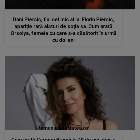
femeia.ro
Dani Piersic, fiul cel mic al lui Florin Piersic,
apariție rară alături de soția sa. Cum arată
Orsolya, femeia cu care s-a căsătorit în urmă
cu doi ani
tvmania.libertatea.ro
Cum arată Carmen Brumă la 49 de ani, deși a