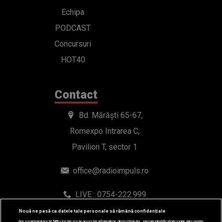
Echipa
PODCAST
Concursuri
HOT40
Contact
Bd. Mărăști 65-67,
Romexpo Intrarea C,
Pavilion T, sector 1
office@radioimpuls.ro
LIVE : 0754-222.999
WhatsApp: 0754-222.999
Nouă ne pasă ca datele tale personale să rămână confidențiale
Noi și partenerii noștri
589
stocăm și/sau accesăm informații pe dispozitivul dvs., precum identificatorii cookie unici pentru