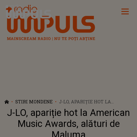
Radio Impuls
STIRI MONDENE
J-LO, APARIȚIE HOT LA
AMERICAN MUSIC AWARDS,
J-LO, apariție hot la American
ALĂTURI DE MALUMA
Music Awards, alături de
Maluma