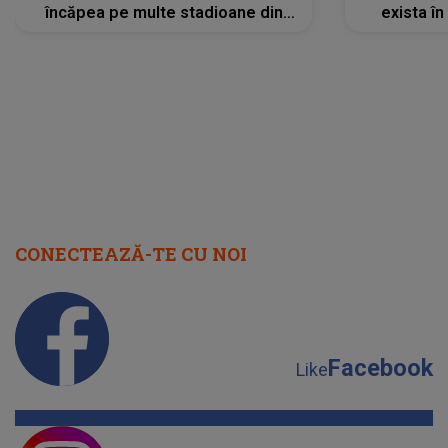
încăpea pe multe stadioane din
exista în
lume”. Evenimentul începe joi, 6
august 2026
CONECTEAZĂ-TE CU NOI
Facebook
Like