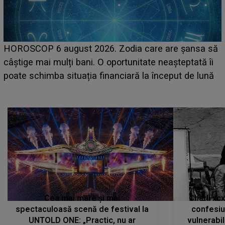
LINE-UP UNTOLD ONE, prima zi. Cine sunt artiștii
care deschid festivalul și de la ce ore au loc cele mai
așteptate concerte pe scena principală?
Cea mai mare și mai
Charli xc
spectaculoasă scenă de festival la
confesiu
UNTOLD ONE: „Practic, nu ar
vulnerabil