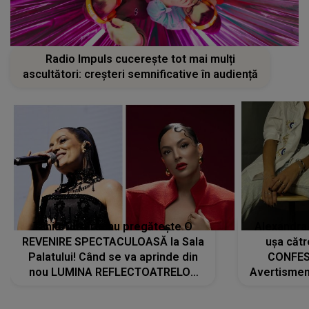
Radio Impuls cucerește tot mai mulți
ascultători: creșteri semnificative în audiență
Tania Turtureanu pregătește O
Alexandra
REVENIRE SPECTACULOASĂ la Sala
ușa cătr
Palatului! Când se va aprinde din
CONFES
nou LUMINA REFLECTOATRELOR
Avertismentu
pentru artistă: " Vor fi multe
rămas ÎNT
cântece noi, în premieră. Cântece
au format-