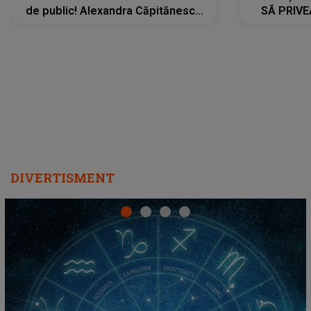
de public! Alexandra Căpitănescu
SĂ PRIV
a lansat VERSIUNEA LIVE a piesei
DIVERTISMENT