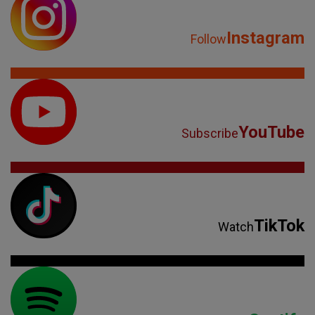
Instagram
Follow
YouTube
Subscribe
TikTok
Watch