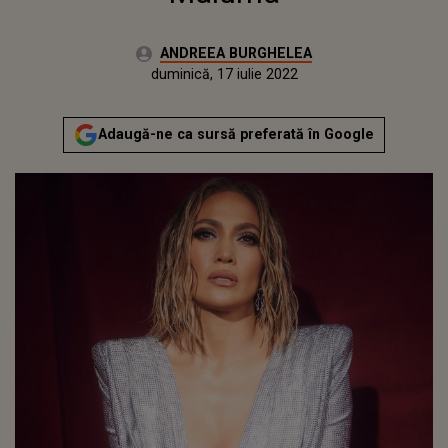
Autor:
ANDREEA BURGHELEA
Publicat:
luni, 23 noiembrie 2020
Actualizat:
duminică, 17 iulie 2022
Adaugă-ne ca sursă preferată în Google