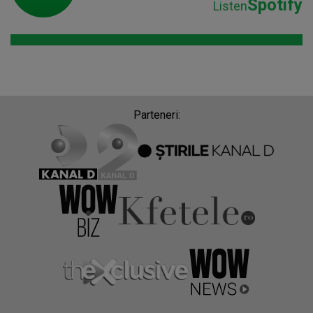
Spotify
Listen
Parteneri: