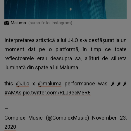
Maluma
(sursa foto: Instagram)
Interpretarea artistică a lui J-LO s-a desfășurat la un
moment dat pe o platformă, în timp ce toate
reflectoarele erau deasupra sa, alături de silueta
iluminată din spate a lui Maluma.
this
@JLo
x
@maluma
performance was 🌶🌶🌶
#AMAs
pic.twitter.com/RLJ9e5M3R8
—
Complex Music (@ComplexMusic)
November 23,
2020