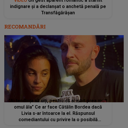
VIDEO
Un gest aparent romantic a stârnit
indignare și a declanșat o anchetă penală pe
Transfăgărășan
RECOMANDĂRI
”Ai tendința să uiți, pentru că ai iubit prea mult
omul ăla” Ce ar face Cătălin Bordea dacă
Livia s-ar întoarce la el. Răspunsul
comediantului cu privire la o posibilă
împăcare