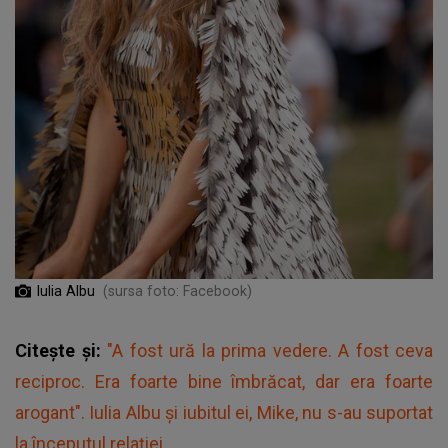
Iulia Albu
(sursa foto: Facebook)
Citește și:
"A fost ură la prima vedere. A fost ceva
reciproc. Era foarte bine îmbrăcat, dar era foarte
arogant". Iulia Albu și iubitul ei, Mike, nu s-au suportat
la începutul relației