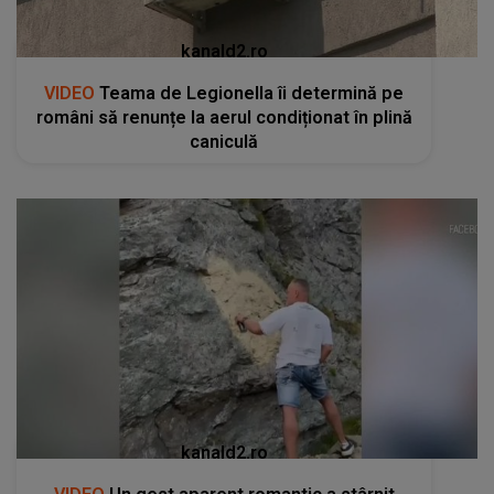
kanald2.ro
VIDEO
Teama de Legionella îi determină pe
români să renunțe la aerul condiționat în plină
caniculă
kanald2.ro