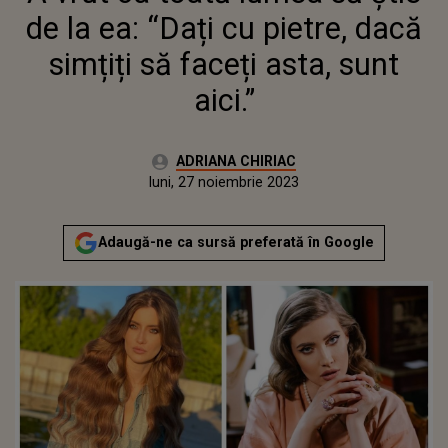
de la ea: “Dați cu pietre, dacă
simțiți să faceți asta, sunt
aici.”
Autor:
ADRIANA CHIRIAC
Publicat:
luni, 27 noiembrie 2023
Actualizat:
luni, 27 noiembrie 2023
Adaugă-ne ca sursă preferată în Google