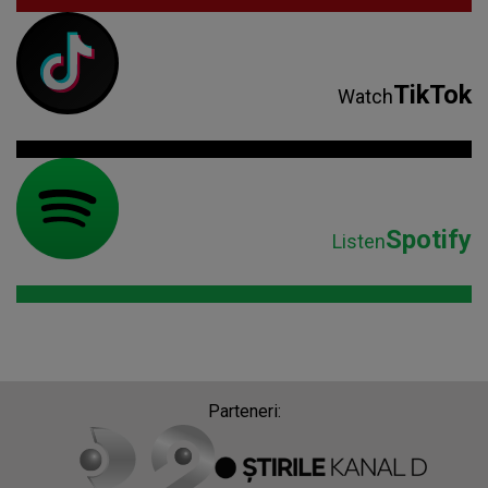
TikTok
Watch
Spotify
Listen
Parteneri: