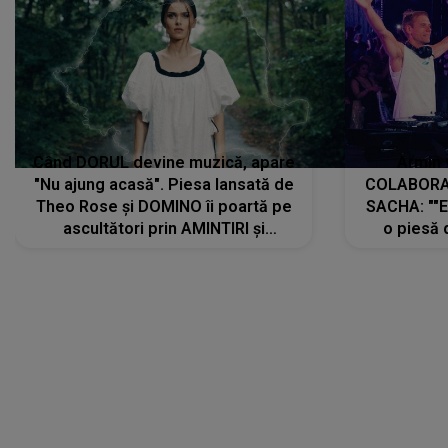
Când DORUL devine muzică, apare
Armin 
"Nu ajung acasă". Piesa lansată de
COLABORAR
Theo Rose și DOMINO îi poartă pe
SACHA: ""E
ascultători prin AMINTIRI și
o piesă 
REGĂSIRI, iar drumul emoțiilor
imediat pre
trece prin sufletul publicului:
cu mine șt
"Pentru toți cei care au plecat
păstrăm do
departe ca să le fie mai bine"