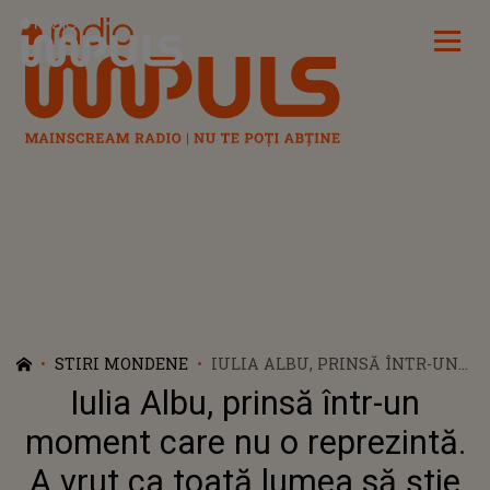
Radio Impuls
STIRI MONDENE
IULIA ALBU, PRINSĂ ÎNTR-UN
MOMENT CARE NU O
Iulia Albu, prinsă într-un
REPREZINTĂ. A VRUT CA TOATĂ
LUMEA SĂ ȘTIE DE LA EA: “DAȚI
moment care nu o reprezintă.
CU PIETRE, DACĂ SIMȚIȚI SĂ
A vrut ca toată lumea să știe
FACEȚI ASTA, SUNT AICI.”