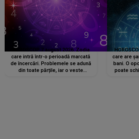
HOROSCOP 7 august 2026. Zodia
HOROSCOP 
care intră într-o perioadă marcată
care are șa
de încercări. Problemele se adună
bani. O opo
din toate părțile, iar o veste
poate schi
neașteptată îi dă planurile peste
la
cap