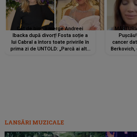
Cât de bine îi merge Andreei
MĂRTURIA
Ibacka după divorț! Fosta soție a
Pușcău!
lui Cabral a întors toate privirile în
cancer dato
prima zi de UNTOLD: „Parcă ai altă
Berkovich, 
strălucire, emani putere,
accident ru
încredere, siguranță...”
Dacă nu 
LANSĂRI MUZICALE