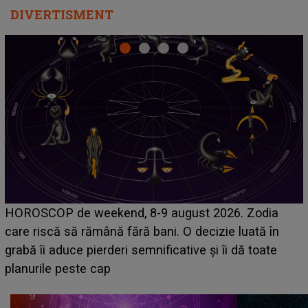
DIVERTISMENT
Emanuel a ținut ACEST DETALIU ASCUNS până
acum! În fața Alexandrei, concurentul din Casa Iubirii
face o MĂRTURISIRE NEAȘTEPTATĂ despre mama
sa: "I-am spus și ei în față, eu nu te iubesc pentru
că..."