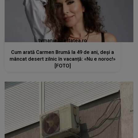
tvmania.libertatea.ro
Cum arată Carmen Brumă la 49 de ani, deși a
mâncat desert zilnic în vacanță: «Nu e noroc!»
[FOTO]