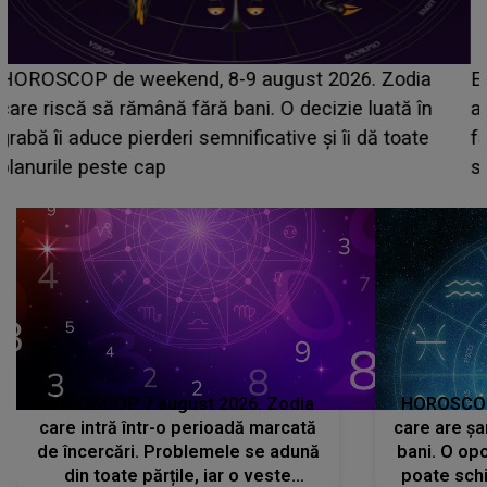
Emanuel a ținut ACEST DETALIU ASCUNS până
acum! În fața Alexandrei, concurentul din Casa Iubirii
face o MĂRTURISIRE NEAȘTEPTATĂ despre mama
sa: "I-am spus și ei în față, eu nu te iubesc pentru
că..."
HOROSCOP 7 august 2026. Zodia
HOROSCOP 
care intră într-o perioadă marcată
care are șa
de încercări. Problemele se adună
bani. O opo
din toate părțile, iar o veste
poate schi