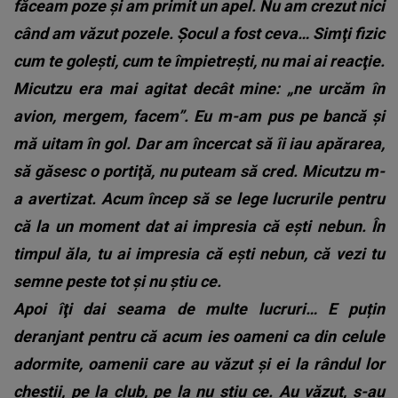
făceam poze şi am primit un apel. Nu am crezut nici
când am văzut pozele. Şocul a fost ceva… Simţi fizic
cum te goleşti, cum te împietreşti, nu mai ai reacţie.
Micutzu era mai agitat decât mine: „ne urcăm în
avion, mergem, facem”. Eu m-am pus pe bancă şi
mă uitam în gol. Dar am încercat să îi iau apărarea,
să găsesc o portiţă, nu puteam să cred. Micutzu m-
a avertizat. Acum încep să se lege lucrurile pentru
că la un moment dat ai impresia că ești nebun. În
timpul ăla, tu ai impresia că ești nebun, că vezi tu
semne peste tot și nu știu ce.
Apoi îţi dai seama de multe lucruri… E puțin
deranjant pentru că acum ies oameni ca din celule
adormite, oamenii care au văzut și ei la rândul lor
chestii, pe la club, pe la nu știu ce. Au văzut, s-au