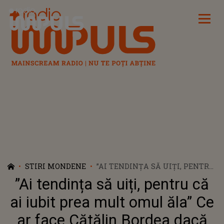
Radio Impuls
STIRI MONDENE
”AI TENDINȚA SĂ UIȚI, PENTRU
CĂ AI IUBIT PREA MULT OMUL
”Ai tendința să uiți, pentru că
ĂLA” CE AR FACE CĂTĂLIN
BORDEA DACĂ LIVIA S-AR
ai iubit prea mult omul ăla” Ce
ÎNTOARCE LA EL. RĂSPUNSUL
ar face Cătălin Bordea dacă
COMEDIANTULUI CU PRIVIRE