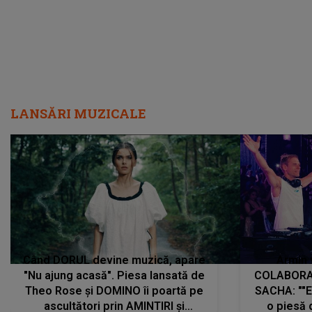
LANSĂRI MUZICALE
Când DORUL devine muzică, apare
Armin 
"Nu ajung acasă". Piesa lansată de
COLABORAR
Theo Rose și DOMINO îi poartă pe
SACHA: ""E
ascultători prin AMINTIRI și
o piesă 