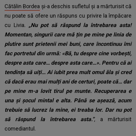
Cătălin Bordea
și-a deschis sufletul și a mărturisit că
nu poate să ofere un răspuns cu privire la împăcare
cu Livia.
„Nu pot să răspund la întrebarea asta!
Momentan, singurii care mă țin pe mine pe linia de
plutire sunt prietenii mei buni, care încontinuu îmi
fac portretul din urmă: «Bă, tu despre cine vorbești,
despre asta care… despre asta care…». Pentru că ai
tendința să uiți… Ai iubit prea mult omul ăla și cred
că dacă erau mai mulți ani de certuri, poate că… dar
pe mine m-a lovit tirul pe munte. Recuperarea e
una și șocul mintal e alta. Până se așează, acum
trebuie să lucrez la mine, ei treaba lor. Dar nu pot
să răspund la întrebarea asta.”
, a mărturisit
comediantul.