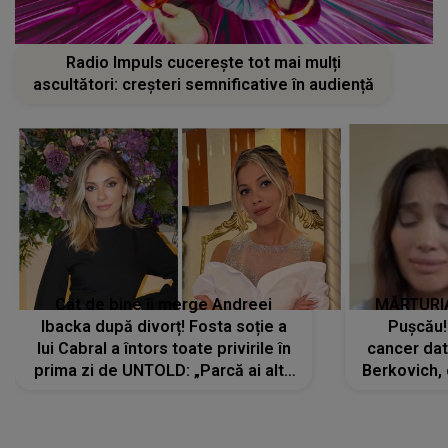
Radio Impuls cucerește tot mai mulți
ascultători: creșteri semnificative în audiență
Cât de bine îi merge Andreei
MĂRTURIA
Ibacka după divorț! Fosta soție a
Pușcău!
lui Cabral a întors toate privirile în
cancer dato
prima zi de UNTOLD: „Parcă ai altă
Berkovich, 
strălucire, emani putere,
accident ru
încredere, siguranță...”
Dacă nu 