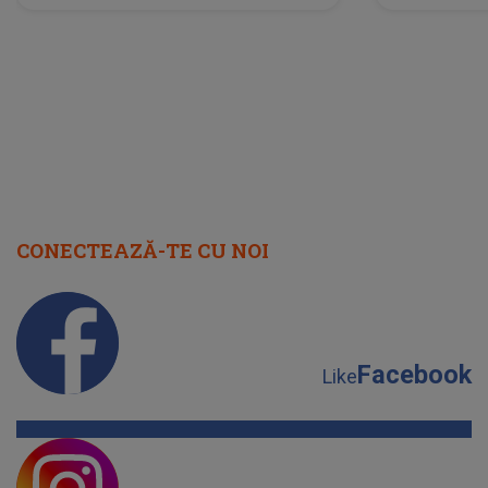
neașteptată îi dă planurile peste
la
cap
CONECTEAZĂ-TE CU NOI
Facebook
Like