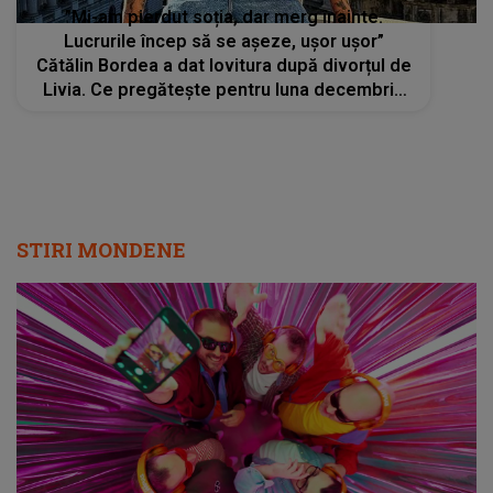
”Mi-am pierdut soția, dar merg înainte.
Lucrurile încep să se așeze, ușor ușor”
Cătălin Bordea a dat lovitura după divorțul de
Livia. Ce pregătește pentru luna decembrie
și ce spune despre o nouă iubită
STIRI MONDENE