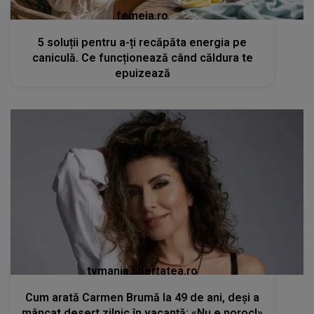
femeia.ro
5 soluții pentru a-ți recăpăta energia pe
caniculă. Ce funcționează când căldura te
epuizează
tvmania.libertatea.ro
Cum arată Carmen Brumă la 49 de ani, deși a
mâncat desert zilnic în vacanță: «Nu e noroc!»