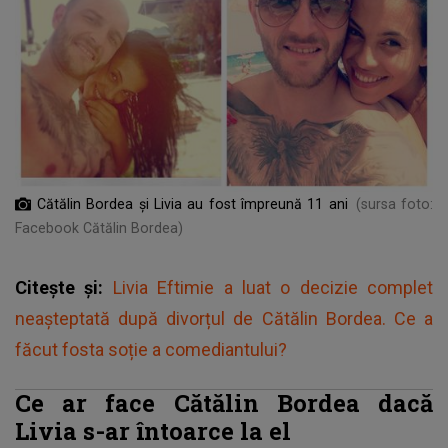
Cătălin Bordea și Livia au fost împreună 11 ani
(sursa foto:
Facebook Cătălin Bordea)
Citește și:
Livia Eftimie a luat o decizie complet
neașteptată după divorțul de Cătălin Bordea. Ce a
făcut fosta soție a comediantului?
Ce ar face Cătălin Bordea dacă
Livia s-ar întoarce la el