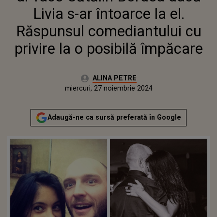
LA O POSIBILĂ ÎMPĂCARE
Livia s-ar întoarce la el.
Răspunsul comediantului cu
privire la o posibilă împăcare
Autor:
ALINA PETRE
Publicat:
luni, 27 noiembrie 2023
Actualizat:
miercuri, 27 noiembrie 2024
Adaugă-ne ca sursă preferată în Google