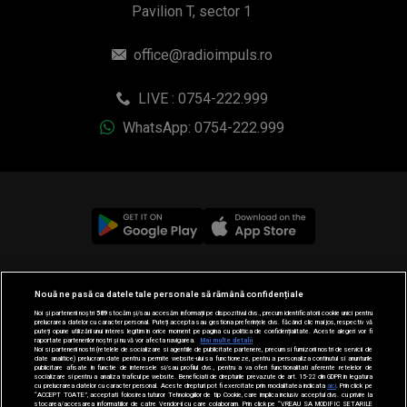
Pavilion T, sector 1
office@radioimpuls.ro
LIVE : 0754-222.999
WhatsApp: 0754-222.999
© 2019-2026 DOGAN MEDIA INTERNATIONAL SA, Toate
Nouă ne pasă ca datele tale personale să rămână confidențiale
drepturile rezervate.
Noi și partenerii noștri
589
stocăm și/sau accesăm informații pe dispozitivul dvs., precum identificatorii cookie unici pentru
prelucrarea datelor cu caracter personal. Puteți accepta sau gestiona preferințele dvs. făcând clic mai jos, respectiv vă
puteți opune utilizării unui interes legitim în orice moment pe pagina cu politica de confidențialitate. Aceste alegeri vor fi
raportate partenerilor noștri și nu vă vor afecta navigarea.
Mai multe detalii
Noi si partenerii nostri (retelele de socializare si agentiile de publicitate partenere, precum si furnizorii nostri de servicii de
date analitice) prelucram date pentru a permite website-ului sa functioneze, pentru a personaliza continutul si anunturile
publicitare afisate in functie de interesele si/sau profilul dvs., pentru a va oferi functionalitati aferente retelelor de
socializare si pentru a analiza traficul pe website. Beneficiati de drepturile prevazute de art. 15-22 din GDPR in legatura
cu prelucrarea datelor cu caracter personal. Aceste drepturi pot fi exercitate prin modalitatea indicata
aici
. Prin click pe
“ACCEPT TOATE”, acceptati folosirea tuturor Tehnologiilor de tip Cookie, care implica inclusiv acceptul dvs. cu privire la
stocarea/accesarea informatiilor de catre Vendor-ii cu care colaboram. Prin click pe “VREAU SA MODIFIC SETARILE