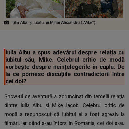
Iulia Albu şi iubitul ei Mihai Alexandru („Mike”)
Iulia Albu a spus adevărul despre relația cu
iubitul său, Mike. Celebrul critic de modă
vorbește despre neînțelegerile în cuplu. De
la ce pornesc discuțiile contradictorii între
cei doi?
Show-ul de aventură a zdruncinat din temelii relația
dintre Iulia Albu și Mike Iacob. Celebrul critic de
modă a recunoscut că iubitul ei a fost agresiv la
filmări, iar când s-au întors în România, cei doi s-au