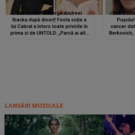
Cât de bine îi merge Andreei
MĂRTURIA
Ibacka după divorț! Fosta soție a
Pușcău!
lui Cabral a întors toate privirile în
cancer dato
prima zi de UNTOLD: „Parcă ai altă
Berkovich, 
strălucire, emani putere,
accident ru
încredere, siguranță...”
Dacă nu 
LANSĂRI MUZICALE