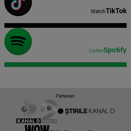
TikTok
Watch
Spotify
Listen
Parteneri: