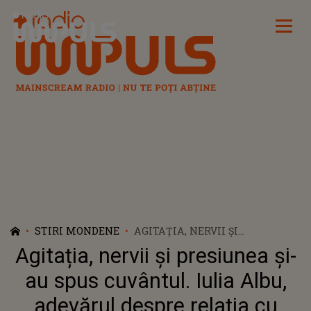
Radio Impuls
STIRI MONDENE
AGITAȚIA, NERVII ȘI
PRESIUNEA ȘI-AU SPUS
Agitația, nervii și presiunea și-
CUVÂNTUL. IULIA ALBU,
ADEVĂRUL DESPRE RELAŢIA CU
au spus cuvântul. Iulia Albu,
MIKE: “AU INTRAT DRACII IN EL.
adevărul despre relaţia cu
A FOST AGRESIV”. CUM SE