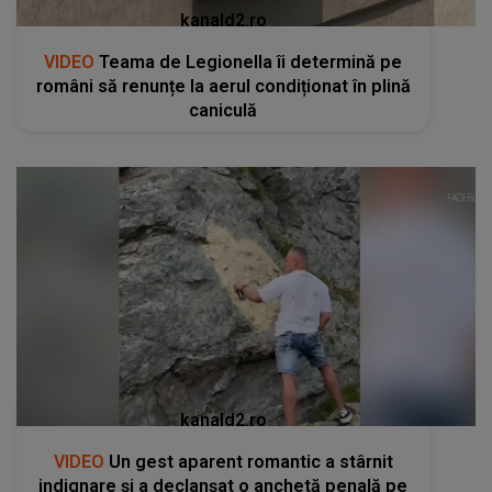
kanald2.ro
VIDEO
Teama de Legionella îi determină pe
români să renunțe la aerul condiționat în plină
caniculă
kanald2.ro
VIDEO
Un gest aparent romantic a stârnit
indignare și a declanșat o anchetă penală pe