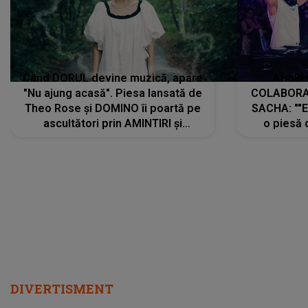
Când DORUL devine muzică, apare
Armin 
"Nu ajung acasă". Piesa lansată de
COLABORAR
Theo Rose și DOMINO îi poartă pe
SACHA: ""E
ascultători prin AMINTIRI și
o piesă 
REGĂSIRI, iar drumul emoțiilor
imediat pre
trece prin sufletul publicului:
cu mine șt
"Pentru toți cei care au plecat
păstrăm do
departe ca să le fie mai bine"
DIVERTISMENT