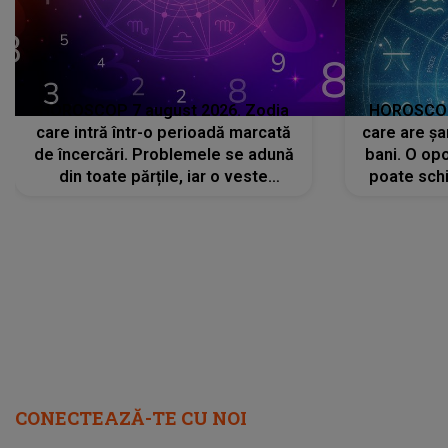
HOROSCOP 7 august 2026. Zodia
HOROSCOP 
care intră într-o perioadă marcată
care are șa
de încercări. Problemele se adună
bani. O opo
din toate părțile, iar o veste
poate schi
neașteptată îi dă planurile peste
la
cap
CONECTEAZĂ-TE CU NOI