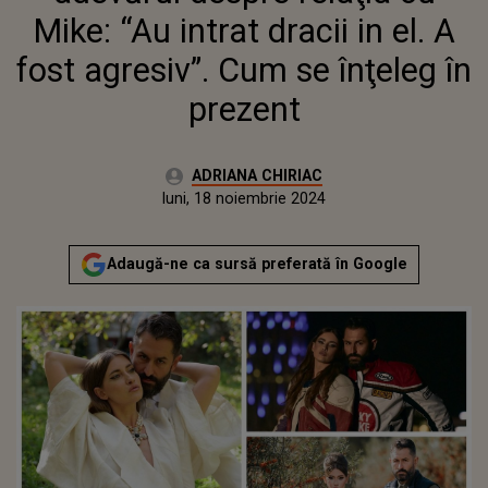
ÎNŢELEG ÎN PREZENT
Mike: “Au intrat dracii in el. A
fost agresiv”. Cum se înţeleg în
prezent
Autor:
ADRIANA CHIRIAC
Publicat:
sâmbătă, 18 noiembrie 2023
Actualizat:
luni, 18 noiembrie 2024
Adaugă-ne ca sursă preferată în Google