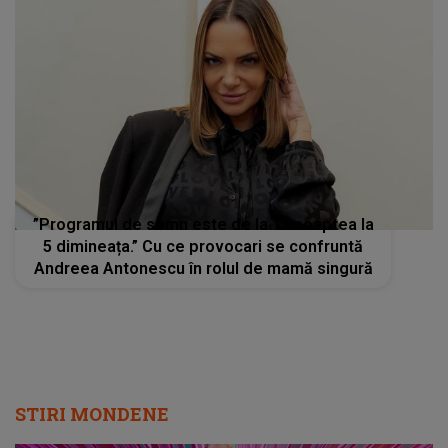
”Programul de somn este de la 12 noaptea la
5 dimineața.” Cu ce provocari se confruntă
Andreea Antonescu în rolul de mamă singură
STIRI MONDENE