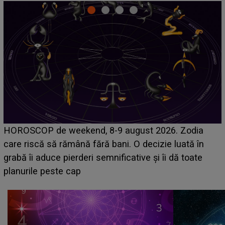
Emanuel a ținut ACEST DETALIU ASCUNS până
acum! În fața Alexandrei, concurentul din Casa Iubirii
face o MĂRTURISIRE NEAȘTEPTATĂ despre mama
sa: "I-am spus și ei în față, eu nu te iubesc pentru
că..."