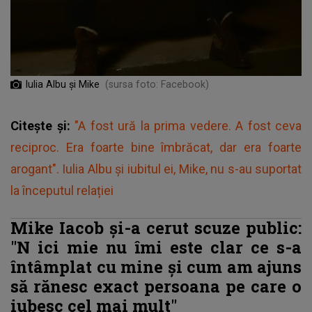
Iulia Albu şi Mike
(sursa foto: Facebook)
Citește și:
"A fost ură la prima vedere. A fost ceva
reciproc. Era foarte bine îmbrăcat, dar era foarte
arogant". Iulia Albu și iubitul ei, Mike, nu s-au suportat
la începutul relației
Mike Iacob și-a cerut scuze public:
"N
ici mie nu îmi este clar ce s-a
întâmplat cu mine și cum am ajuns
să rănesc exact persoana pe care o
iubesc cel mai mult"