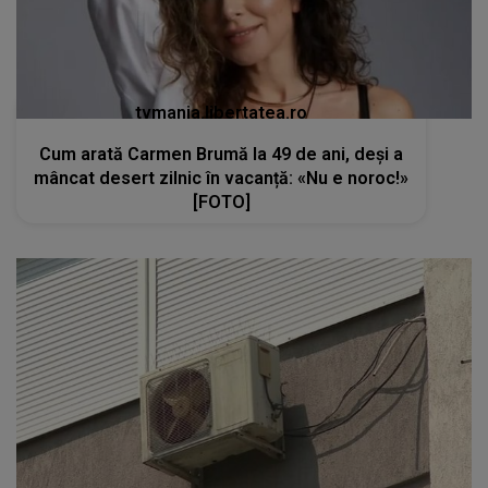
tvmania.libertatea.ro
Cum arată Carmen Brumă la 49 de ani, deși a
mâncat desert zilnic în vacanță: «Nu e noroc!»
[FOTO]