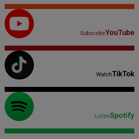
YouTube
Subscribe
TikTok
Watch
Spotify
Listen