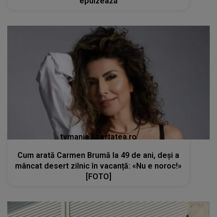
epuizează
tvmania.libertatea.ro
Cum arată Carmen Brumă la 49 de ani, deși a
mâncat desert zilnic în vacanță: «Nu e noroc!»
[FOTO]