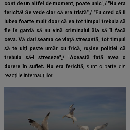
cont de un altfel de moment, poate unic",/ "Nu era
fericită! Se vede clar că era tristă",/ "Eu cred că îl
iubea foarte mult doar că ea tot timpul trebuia să
fie în gardă să nu vină criminalul ăla să îi facă
ceva. Vă dați seama ce viață stresantă, tot timpul
să te uiți peste umăr cu frică, rușine poliției că
trebuia să-l streseze",/ "Această fată avea o
durere în suflet. Nu era fericită
, sunt o parte din
reacţiile internauţiilor.