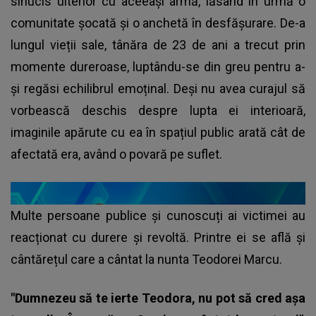
sinucis ulterior cu aceeași armă, lăsând în urmă o
comunitate șocată și o anchetă în desfășurare. De-a
lungul vieții sale, tânăra de 23 de ani a trecut prin
momente dureroase, luptându-se din greu pentru a-
și regăsi echilibrul emoținal. Deși nu avea curajul să
vorbească deschis despre lupta ei interioară,
imaginile apărute cu ea în spațiul public arată cât de
afectată era, având o povară pe suflet.
Multe persoane publice și cunoscuți ai victimei au
reacționat cu durere și revoltă. Printre ei se află și
cântărețul care a cântat la nunta Teodorei Marcu.
"Dumnezeu să te ierte Teodora, nu pot să cred așa