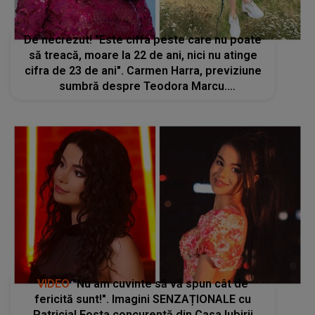
De necrezut! "Este cifra peste care nu poate
să treacă, moare la 22 de ani, nici nu atinge
cifra de 23 de ani". Carmen Harra, previziune
sumbră despre Teodora Marcu.
Clarvăzătoarea menționează codurile vieții:
"Așa că fiți foarte atenți"
VIDEO
"Nu am cuvinte să vă spun cât de
fericită sunt!". Imagini SENZAȚIONALE cu
Patricia! Fosta concurentă din Casa Iubirii