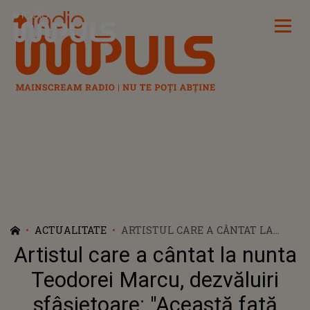
Radio Impuls
ACTUALITATE
ARTISTUL CARE A CÂNTAT LA
NUNTA TEODOREI MARCU,
Artistul care a cântat la nunta
DEZVĂLUIRI SFÂȘIETOARE:
"ACEASTĂ FATĂ AVEA O DURERE ÎN
Teodorei Marcu, dezvăluiri
SUFLET. O VIAȚĂ STRESANTĂ, TOT
sfâșietoare: "Această fată
TIMPUL SE UITA PESTE UMĂR CU