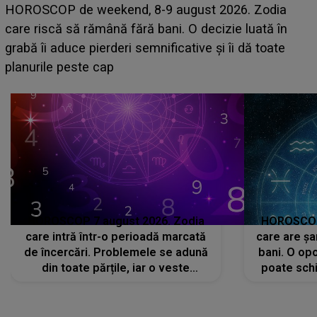
Emanuel a ținut ACEST DETALIU ASCUNS până
acum! În fața Alexandrei, concurentul din Casa Iubirii
face o MĂRTURISIRE NEAȘTEPTATĂ despre mama
sa: "I-am spus și ei în față, eu nu te iubesc pentru
că..."
HOROSCOP 7 august 2026. Zodia
HOROSCOP 
care intră într-o perioadă marcată
care are șa
de încercări. Problemele se adună
bani. O opo
din toate părțile, iar o veste
poate schi
neașteptată îi dă planurile peste
la
cap