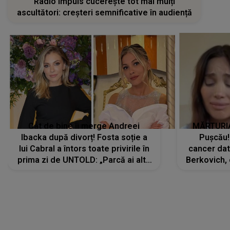
Radio Impuls cucerește tot mai mulți
ascultători: creșteri semnificative în audiență
Cât de bine îi merge Andreei
MĂRTURIA
Ibacka după divorț! Fosta soție a
Pușcău!
lui Cabral a întors toate privirile în
cancer dato
prima zi de UNTOLD: „Parcă ai altă
Berkovich, 
strălucire, emani putere,
accident ru
încredere, siguranță...”
Dacă nu 