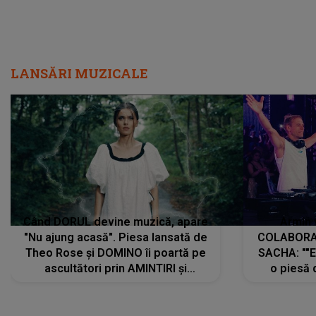
LANSĂRI MUZICALE
Când DORUL devine muzică, apare
Armin 
"Nu ajung acasă". Piesa lansată de
COLABORAR
Theo Rose și DOMINO îi poartă pe
SACHA: ""E
ascultători prin AMINTIRI și
o piesă 
REGĂSIRI, iar drumul emoțiilor
imediat pre
trece prin sufletul publicului:
cu mine șt
"Pentru toți cei care au plecat
păstrăm do