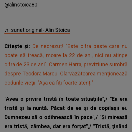
@alinstoica80
♬ sunet original- Alin Stoica
Citește și:
De necrezut! "Este cifra peste care nu
poate să treacă, moare la 22 de ani, nici nu atinge
cifra de 23 de ani". Carmen Harra, previziune sumbră
despre Teodora Marcu. Clarvăzătoarea menționează
codurile vieții: "Așa că fiți foarte atenți"
"Avea o privire tristă în toate situațiile",/ "Ea era
tristă și la nuntă. Păcat de ea și de copilașii ei.
Dumnezeu să o odihnească în pace",/ "Și mireasă
era tristă, zâmbea, dar era forțat",/ "Tristă, ţinând