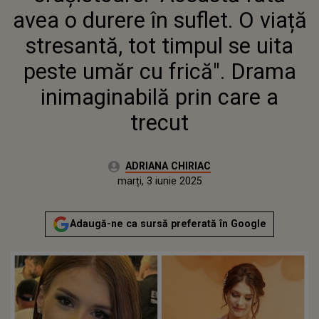
FRICĂ". DRAMA INIMAGINABILĂ
avea o durere în suflet. O viață
PRIN CARE A TRECUT
stresantă, tot timpul se uita
peste umăr cu frică". Drama
inimaginabilă prin care a
trecut
Autor:
ADRIANA CHIRIAC
Publicat:
marți, 3 iunie 2025
Actualizat:
marți, 3 iunie 2025
Adaugă-ne ca sursă preferată în Google