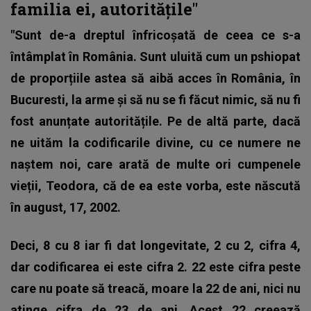
familia ei, autoritățile"
"Sunt de-a dreptul înfricoșată de ceea ce s-a
întâmplat în România. Sunt uluită cum un pshiopat
de proporțiile astea să aibă acces în România, în
Bucuresti, la arme și să nu se fi făcut nimic, să nu fi
fost anunțate autoritățile. Pe de altă parte, dacă
ne uităm la codificarile divine, cu ce numere ne
naștem noi, care arată de multe ori cumpenele
vieții, Teodora, că de ea este vorba, este născută
în august, 17, 2002.
Deci, 8 cu 8 iar fi dat longevitate, 2 cu 2, cifra 4,
dar codificarea ei este cifra 2. 22 este cifra peste
care nu poate să treacă, moare la 22 de ani, nici nu
atinge cifra de 23 de ani. Acest 22 creează