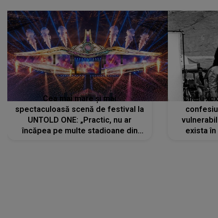
Cea mai mare și mai
Charli xc
spectaculoasă scenă de festival la
confesiu
UNTOLD ONE: „Practic, nu ar
vulnerabil
încăpea pe multe stadioane din
exista în
lume”. Evenimentul începe joi, 6
august 2026