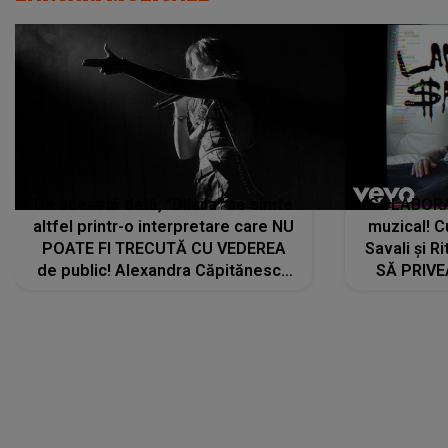
De această dată, "Dilaila" se simte
COLABORAR
altfel printr-o interpretare care NU
muzical! C
POATE FI TRECUTĂ CU VEDEREA
Savali și Ri
de public! Alexandra Căpitănescu
SĂ PRIV
a lansat VERSIUNEA LIVE a piesei