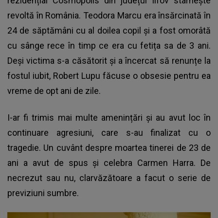
rezidențial Cosmopolis din județul Ilfov stârnește
revoltă în România. Teodora Marcu era însărcinată în
24 de săptămâni cu al doilea copil și a fost omorâtă
cu sânge rece în timp ce era cu fetița sa de 3 ani.
Deși victima s-a căsătorit și a încercat să renunțe la
fostul iubit, Robert Lupu făcuse o obsesie pentru ea
vreme de opt ani de zile.
I-ar fi trimis mai multe amenințări și au avut loc în
continuare agresiuni, care s-au finalizat cu o
tragedie. Un cuvânt despre moartea tinerei de 23 de
ani a avut de spus și celebra Carmen Harra. De
necrezut sau nu, clarvăzătoare a facut o serie de
previziuni sumbre.