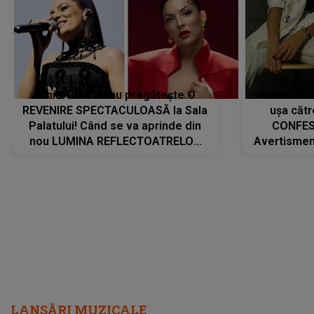
Tania Turtureanu pregătește O
Alexandra
REVENIRE SPECTACULOASĂ la Sala
ușa cătr
Palatului! Când se va aprinde din
CONFES
nou LUMINA REFLECTOATRELOR
Avertismentu
pentru artistă: " Vor fi multe
rămas ÎNT
cântece noi, în premieră. Cântece
au format-
care abia acum învață să respire"
"Am f
LANSĂRI MUZICALE