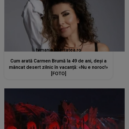
tvmania.libertatea.ro
Cum arată Carmen Brumă la 49 de ani, deși a
mâncat desert zilnic în vacanță: «Nu e noroc!»
[FOTO]