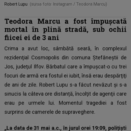
Robert Lupu
(sursa foto: Instagram / Teodora Marcu)
Teodora Marcu a fost împuşcată
mortal în plină stradă, sub ochii
fiicei ei de 3 ani
Crima a avut loc, sâmbătă seară, în
complexul
rezidenţial Cosmopolis
din comuna Ştefăneştii de
Jos, judeţul Ilfov. Bărbatul care a împuşcat-o cu trei
focuri de armă era fostul ei iubit, însă erau despărţiţi
de ani de zile. Robert Lupu s-a făcut nevăzut şi s-a
sinucis la câteva ore distanță, încolţit de agenţii care
erau pe urmele lui. Momentul tragediei a fost
surprins de camerele de supraveghere.
„La data de 31 mai a.c., în jurul orei 19:09, polițiști