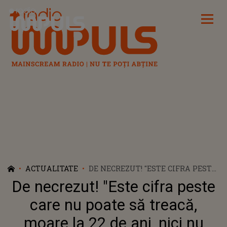
Radio Impuls
ACTUALITATE
DE NECREZUT! "ESTE CIFRA PESTE
CARE NU POATE SĂ TREACĂ,
De necrezut! "Este cifra peste
MOARE LA 22 DE ANI, NICI NU
ATINGE CIFRA DE 23 DE ANI".
care nu poate să treacă,
CARMEN HARRA, PREVIZIUNE
moare la 22 de ani, nici nu
SUMBRĂ DESPRE TEODORA