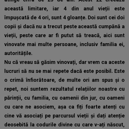
această limitare, iar 4 din anul vieții este
împușcată de 4 ori, sunt 4 gloanțe. Doi sunt cei doi
copii și dacă nu a trecut peste această cumpănă a
vieții, peste care ar fi putut să treacă, aici sunt
vinovate mai multe persoane, inclusiv familia ei,
autoritățile.
Nu că vreau să găsim vinovați, dar vrem ca aceste
lucruri să nu se mai repete dacă este posibil. Este
o crimă înfiorătoare, de multe ori am spus și o
repet, noi suntem rezultatul relațiilor noastre cu
părinții, cu familia, cu oamenii din jur, cu oameni
cu care ne asociem, așa ca fiți foarte atenți cu
cine vă asociați pe parcursul vieții și dați atenție
deosebită la codurile divine cu care v-ați născut,