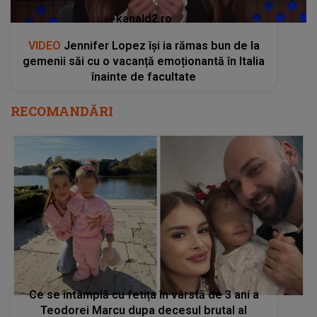
kanald2.ro
VIDEO
Jennifer Lopez își ia rămas bun de la
gemenii săi cu o vacanță emoționantă în Italia
înainte de facultate
RECOMANDĂRI
Ce se întâmplă cu fetița în vârstă de 3 ani a
Teodorei Marcu dupa decesul brutal al