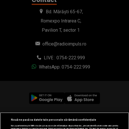
Bd. Mărăști 65-67,
Romexpo Intrarea C,
Pavilion T, sector 1
office@radioimpuls.ro
LIVE : 0754-222.999
WhatsApp: 0754-222.999
© 2019-2026 DOGAN MEDIA INTERNATIONAL SA, Toate
Nouă ne pasă ca datele tale personale să rămână confidențiale
drepturile rezervate.
Noi și partenerii noștri
589
stocăm și/sau accesăm informații pe dispozitivul dvs., precum identificatorii cookie unici pentru
prelucrarea datelor cu caracter personal. Puteți accepta sau gestiona preferințele dvs. făcând clic mai jos, respectiv vă