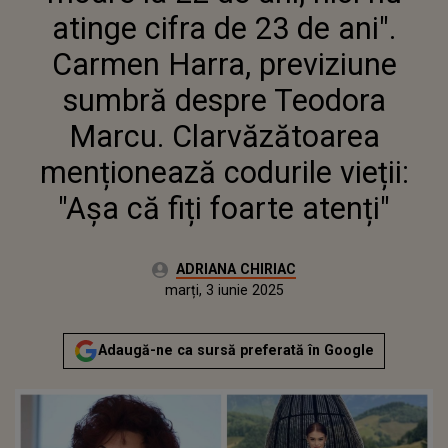
MARCU. CLARVĂZĂTOAREA
atinge cifra de 23 de ani".
MENȚIONEAZĂ CODURILE VIEȚII:
"AȘA CĂ FIȚI FOARTE ATENȚI"
Carmen Harra, previziune
sumbră despre Teodora
Marcu. Clarvăzătoarea
menționează codurile vieții:
"Așa că fiți foarte atenți"
Autor:
ADRIANA CHIRIAC
Publicat:
marți, 3 iunie 2025
Actualizat:
marți, 3 iunie 2025
Adaugă-ne ca sursă preferată în Google