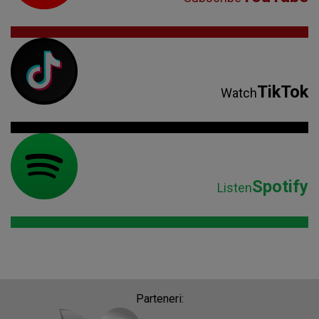
TikTok
Watch
Spotify
Listen
Parteneri: