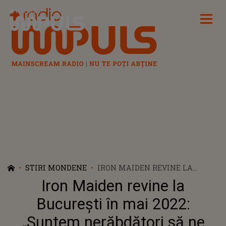
Radio Impuls
STIRI MONDENE
IRON MAIDEN REVINE LA
BUCUREȘTI ÎN MAI 2022:
Iron Maiden revine la
„SUNTEM NERĂBDĂTORI SĂ NE
REÎNTÂLNIM CU TOATĂ LUMEA”
București în mai 2022:
„Suntem nerăbdători să ne