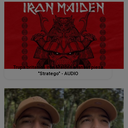
Trupa britanică Iron Maiden a lansat piesa
"Stratego" - AUDIO
Maluma, primul concert în orașul său natal,
Medellin! Mesajul emoționant transmis de
artistul columbian: „Sunt foarte fericit și
șocat! Muțumesc tuturor”