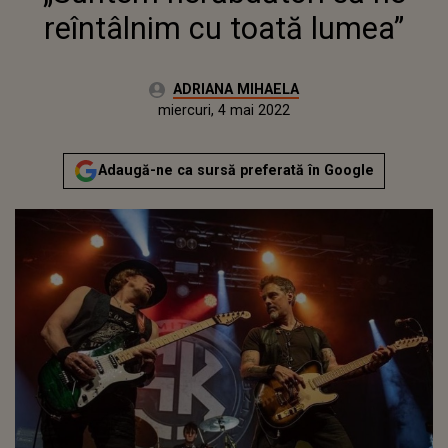
reîntâlnim cu toată lumea”
Autor:
ADRIANA MIHAELA
Publicat:
miercuri, 4 mai 2022
Actualizat:
miercuri, 4 mai 2022
Adaugă-ne ca sursă preferată în Google