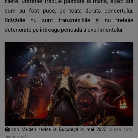
bilete. Brățările trebuie păstrate la mână, exact ața
cum au fost puse, pe toata durata concertului.
Brățările nu sunt transmisibile și nu trebuie
deteriorate pe întreaga perioadă a evenimentului.
Iron Maiden revine la București în mai 2022
(sursa foto:
Instagram)