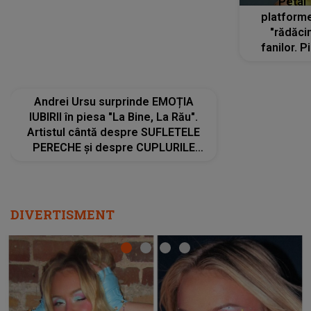
DIVERTISMENT
Ce a dezvăluit noua concurentă din "Casa Iubirii" l-a
luat prin surprindere pe Emanuel. CINE ESTE