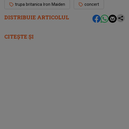
trupa britanica Iron Maiden
concert
DISTRIBUIE ARTICOLUL
CITEȘTE ȘI
femeia.ro
5 soluții pentru a-ți recăpăta energia pe
caniculă. Ce funcționează când căldura te