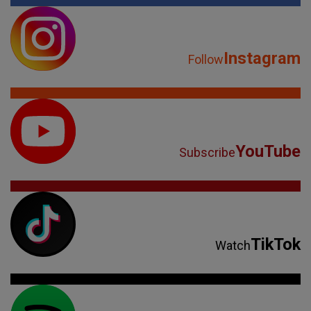
YouTube
Subscribe
TikTok
Watch
Spotify
Listen