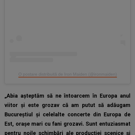
O postare distribuită de Iron Maiden (@ironmaiden)
„Abia aşteptăm să ne întoarcem în Europa anul
viitor şi este grozav că am putut să adăugam
Bucureştiul şi celelalte concerte din Europa de
Est, oraşe mari cu fani grozavi. Sunt entuziasmat
pentru noile schimbări ale producţiei scenice şi