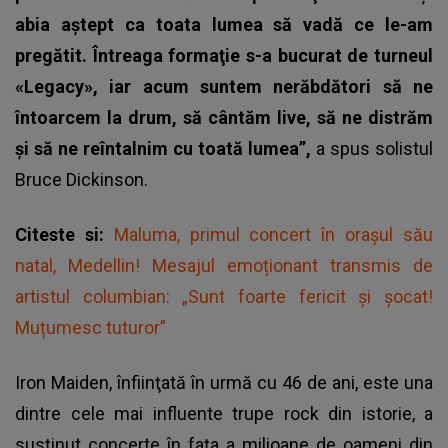
abia aştept ca toata lumea să vadă ce le-am
pregătit. Întreaga formaţie s-a bucurat de turneul
«Legacy», iar acum suntem nerăbdători să ne
întoarcem la drum, să cântăm live, să ne distrăm
şi să ne reîntalnim cu toată lumea”,
a spus solistul
Bruce Dickinson.
Citeste si:
Maluma, primul concert în orașul său
natal, Medellin! Mesajul emoționant transmis de
artistul columbian: „Sunt foarte fericit și șocat!
Muțumesc tuturor”
Iron Maiden
, înfiinţată în urmă cu 46 de ani, este una
dintre cele mai influente trupe rock din istorie, a
susţinut concerte în faţa a milioane de oameni din