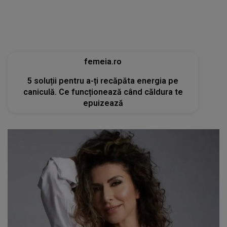
epuizează
tvmania.libertatea.ro
Cum arată Carmen Brumă la 49 de ani, deși a
mâncat desert zilnic în vacanță: «Nu e noroc!»
[FOTO]