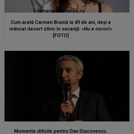
kanald2.ro
Momente dificile pentru Dan Diaconescu.
Fratele lui s-a stins din viață la doar 60 de ani