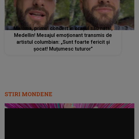
STIRI MONDENE
Radio Impuls cucerește tot mai mulți
ascultători: creșteri semnificative în audiență