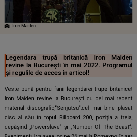
Iron Maiden
Legendara trupă britanică Iron Maiden
revine la București în mai 2022. Programul
și regulile de acces în articol!
Veste bună pentru fanii legendarei trupe britanice!
Iron Maiden revine la Bucureşti cu cel mai recent
material discografic,"Senjutsu",cel mai bine plasat
disc al său în topul Billboard 200, poziţia a treia,
depăşind „Powerslave” şi „Number Of The Beast”.
Evenimentul va avea loc pe 26 mai la Romexpo, în aer