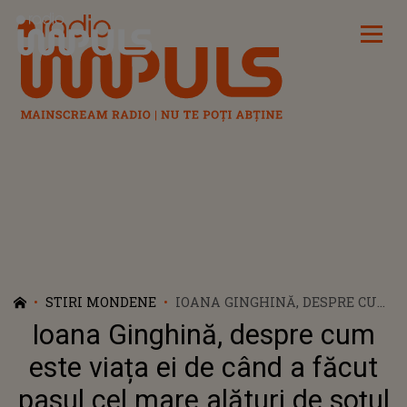
Radio Impuls
STIRI MONDENE
IOANA GINGHINĂ, DESPRE CUM
ESTE VIAȚA EI DE CÂND A
Ioana Ginghină, despre cum
FĂCUT PASUL CEL MARE
ALĂTURI DE SOȚUL EI, CRISTI
este viața ei de când a făcut
PITULICE: "E PUȚIN DIFERIT"
pasul cel mare alături de soțul