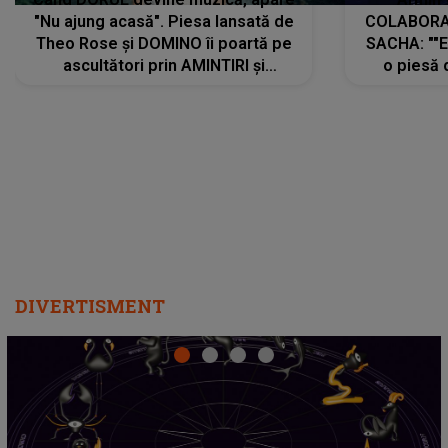
"Nu ajung acasă". Piesa lansată de
COLABORAR
Theo Rose și DOMINO îi poartă pe
SACHA: ""E
ascultători prin AMINTIRI și
o piesă 
REGĂSIRI, iar drumul emoțiilor
imediat pre
trece prin sufletul publicului:
cu mine șt
"Pentru toți cei care au plecat
păstrăm do
departe ca să le fie mai bine"
DIVERTISMENT