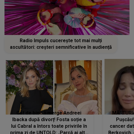
Radio Impuls cucerește tot mai mulți
ascultători: creșteri semnificative în audiență
Cât de bine îi merge Andreei
MĂRTURIA
Ibacka după divorț! Fosta soție a
Pușcău!
lui Cabral a întors toate privirile în
cancer dato
prima zi de UNTOLD: „Parcă ai altă
Berkovich, 