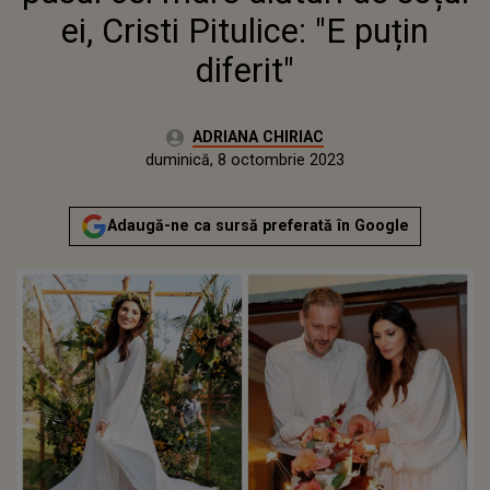
ei, Cristi Pitulice: "E puțin
diferit"
Autor:
ADRIANA CHIRIAC
Publicat:
duminică, 8 octombrie 2023
Actualizat:
duminică, 8 octombrie 2023
Adaugă-ne ca sursă preferată în Google