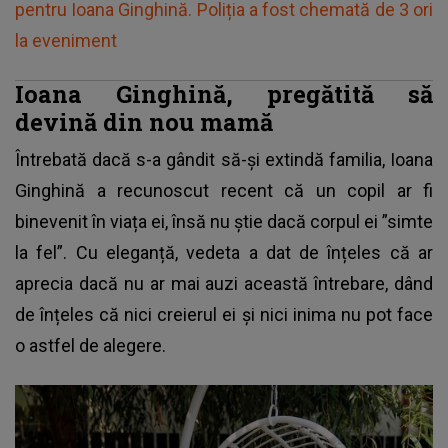
pentru Ioana Ginghină. Poliția a fost chemată de 3 ori
la eveniment
Ioana Ginghină, pregătită să
devină din nou mamă
Întrebată dacă s-a gândit să-și extindă familia,
Ioana
Ginghină
a recunoscut recent că un copil ar fi
binevenit în viața ei, însă nu știe dacă corpul ei ”simte
la fel”. Cu eleganță, vedeta a dat de înțeles că ar
aprecia dacă nu ar mai auzi această întrebare, dând
de înțeles că nici creierul ei și nici inima nu pot face
o astfel de alegere.