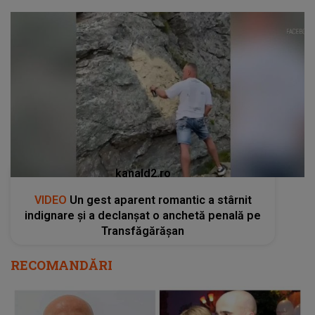
kanald2.ro
VIDEO
Un gest aparent romantic a stârnit
indignare și a declanșat o anchetă penală pe
Transfăgărășan
RECOMANDĂRI