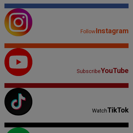
Instagram
Follow
YouTube
Subscribe
TikTok
Watch