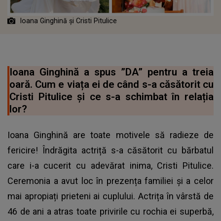
Ioana Ginghină și Cristi Pitulice
Ioana Ginghină a spus ”DA” pentru a treia
oară. Cum e viața ei de când s-a căsătorit cu
Cristi Pitulice și ce s-a schimbat în relația
lor?
Ioana Ginghină are toate motivele să radieze de
fericire! Îndrăgita actriță s-a căsătorit cu bărbatul
care i-a cucerit cu adevărat inima, Cristi Pitulice.
Ceremonia a avut loc în prezența familiei și a celor
mai apropiați prieteni ai cuplului. Actrița în vârstă de
46 de ani a atras toate privirile cu rochia ei superbă,