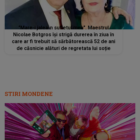
"Mare-i jalea-n sufletul meu". Maestrul
Nicolae Botgros își strigă durerea în ziua în
care ar fi trebuit să sărbătorească 52 de ani
de căsnicie alături de regretata lui soție
STIRI MONDENE