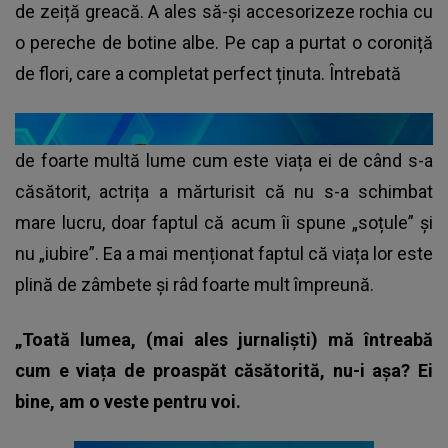
de zeiță greacă. A ales să-și accesorizeze rochia cu
o pereche de botine albe. Pe cap a purtat o coroniță
de flori, care a completat perfect ținuta. Întrebată
de foarte multă lume cum este viața ei de când s-a
căsătorit, actrița a mărturisit că nu s-a schimbat
mare lucru, doar faptul că acum îi spune „soțule” și
nu „iubire”. Ea a mai menționat faptul că viața lor este
plină de zâmbete și râd foarte mult împreună.
„Toată lumea, (mai ales jurnaliști) mă întreabă
cum e viața de proaspăt căsătorită, nu-i așa? Ei
bine, am o veste pentru voi.