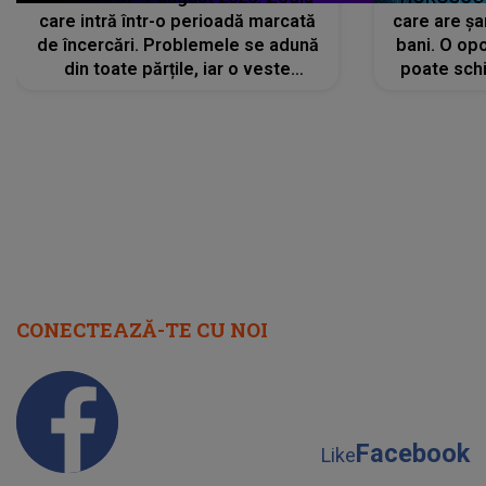
care intră într-o perioadă marcată
care are șa
de încercări. Problemele se adună
bani. O opo
din toate părțile, iar o veste
poate schi
neașteptată îi dă planurile peste
la
cap
CONECTEAZĂ-TE CU NOI
Facebook
Like