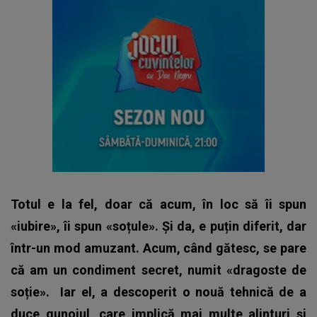
Totul e la fel, doar că acum, în loc să îi spun
«iubire», îi spun «soțule». Și da, e puțin diferit, dar
într-un mod amuzant. Acum, când gătesc, se pare
că am un condiment secret, numit «dragoste de
soție».
Iar el, a descoperit o nouă tehnică de a
duce gunoiul, care implică mai multe alinturi și