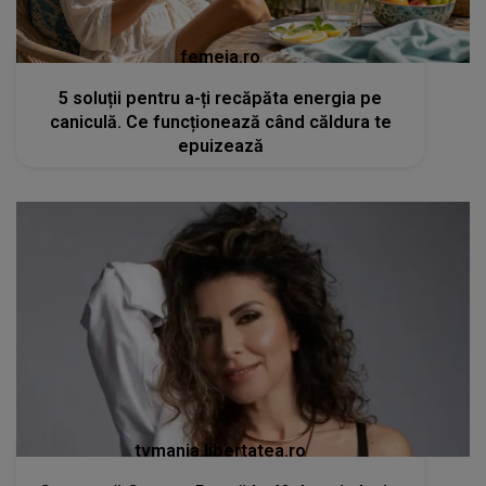
femeia.ro
5 soluții pentru a-ți recăpăta energia pe
caniculă. Ce funcționează când căldura te
epuizează
tvmania.libertatea.ro