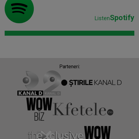
Spotify
Listen
Parteneri: