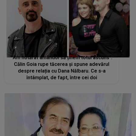
"Am hotărât amândoi să ținem totul ascuns".
Călin Goia rupe tăcerea și spune adevărul
despre relația cu Dana Nălbaru. Ce s-a
întâmplat, de fapt, între cei doi