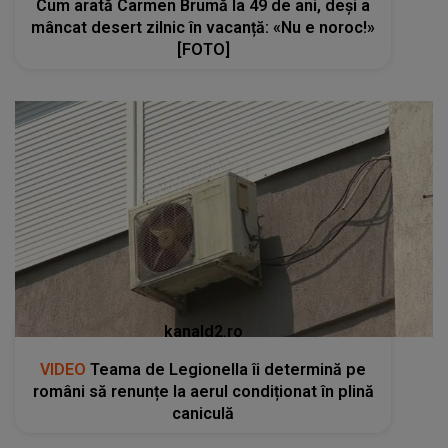
Cum arată Carmen Brumă la 49 de ani, deși a
mâncat desert zilnic în vacanță: «Nu e noroc!»
[FOTO]
kanald2.ro
VIDEO
Teama de Legionella îi determină pe
români să renunțe la aerul condiționat în plină
caniculă