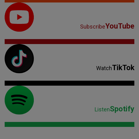
YouTube
Subscribe
TikTok
Watch
Spotify
Listen