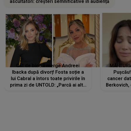
ascultători: creșteri semnificative în audiență
Cât de bine îi merge Andreei
MĂRTURIA
Ibacka după divorț! Fosta soție a
Pușcău!
lui Cabral a întors toate privirile în
cancer dato
prima zi de UNTOLD: „Parcă ai altă
Berkovich, 
strălucire, emani putere,
accident ru
încredere, siguranță...”
Dacă nu 