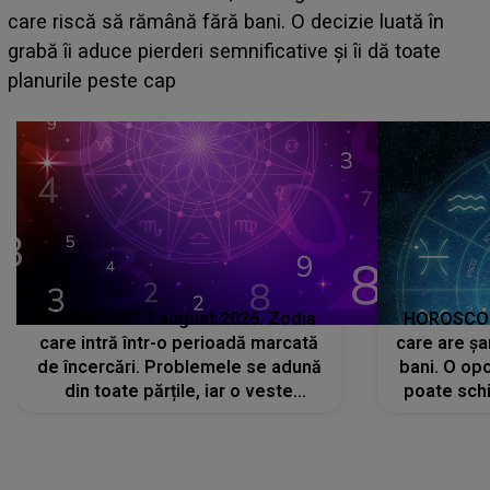
acum! În fața Alexandrei, concurentul din Casa Iubirii
face o MĂRTURISIRE NEAȘTEPTATĂ despre mama
sa: "I-am spus și ei în față, eu nu te iubesc pentru
că..."
HOROSCOP 7 august 2026. Zodia
HOROSCOP 
care intră într-o perioadă marcată
care are șa
de încercări. Problemele se adună
bani. O opo
din toate părțile, iar o veste
poate schi
neașteptată îi dă planurile peste
la
cap