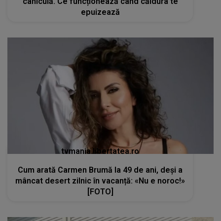
caniculă. Ce funcționează când căldura te
epuizează
tvmania.libertatea.ro
Cum arată Carmen Brumă la 49 de ani, deși a
mâncat desert zilnic în vacanță: «Nu e noroc!»
[FOTO]