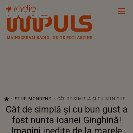
Radio Impuls
STIRI MONDENE
CÂT DE SIMPLĂ ȘI CU BUN GUST
A FOST NUNTA IOANEI
Cât de simplă și cu bun gust a
GINGHINĂ! IMAGINI INEDITE
DE LA MARELE EVENIMENT DIN
fost nunta Ioanei Ginghină!
VIAȚA ACTRIȚEI
Imagini inedite de la marele