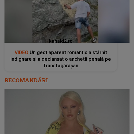
kanald2.ro
VIDEO
Un gest aparent romantic a stârnit
indignare și a declanșat o anchetă penală pe
Transfăgărășan
RECOMANDĂRI