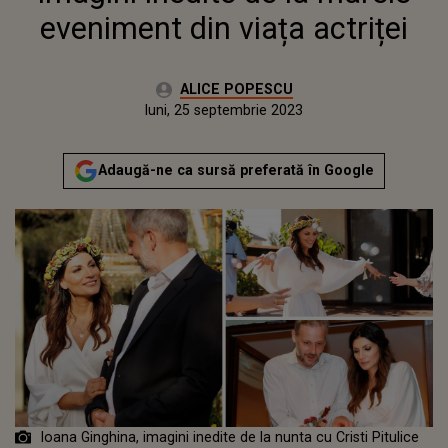
eveniment din viața actriței
Autor:
ALICE POPESCU
Publicat:
luni, 25 septembrie 2023
Actualizat:
luni, 25 septembrie 2023
Adaugă-ne ca sursă preferată în Google
Ioana Ginghina, imagini inedite de la nunta cu Cristi Pitulice