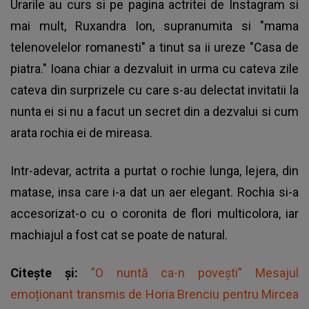
Urarile au curs si pe pagina actritei de Instagram si
mai mult, Ruxandra Ion, supranumita si "mama
telenovelelor romanesti" a tinut sa ii ureze "Casa de
piatra." Ioana chiar a dezvaluit in urma cu cateva zile
cateva din surprizele cu care s-au delectat invitatii la
nunta ei si nu a facut un secret din a dezvalui si cum
arata rochia ei de mireasa.
Intr-adevar, actrita a purtat o rochie lunga, lejera, din
matase, insa care i-a dat un aer elegant. Rochia si-a
accesorizat-o cu o coronita de flori multicolora, iar
machiajul a fost cat se poate de natural.
Citește și:
”O nuntă ca-n povești” Mesajul
emoționant transmis de Horia Brenciu pentru Mircea