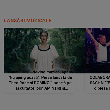
LANSĂRI MUZICALE
Când DORUL devine muzică, apare
Armin 
"Nu ajung acasă". Piesa lansată de
COLABORAR
Theo Rose și DOMINO îi poartă pe
SACHA: ""E
ascultători prin AMINTIRI și
o piesă 
REGĂSIRI, iar drumul emoțiilor
imediat pre
trece prin sufletul publicului:
cu mine șt
"Pentru toți cei care au plecat
păstrăm do
departe ca să le fie mai bine"