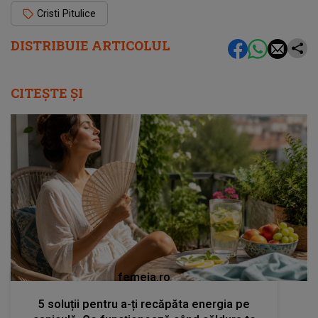
Cristi Pitulice
DISTRIBUIE ARTICOLUL
CITEȘTE ȘI
femeia.ro
5 soluții pentru a-ți recăpăta energia pe