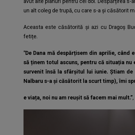
avut alte planuri pentru cei doi. Despărțirea s-ar 
un alt coleg de trupă, cu care s-a și căsătorit ma
Aceasta este căsătorită și azi cu Dragoș Bu
fetițe.
"De Dana mă despărțisem din aprilie, când 
să ținem totul ascuns, pentru că situația nu 
survenit însă la sfârșitul lui iunie. Știam d
Nalbaru s-a și căsătorit la scurt timp), îmi s
e viața, noi nu am reușit să facem mai mult.”
,