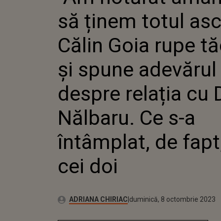
GOIA RU
să ținem totul as
SPUNE 
DESPRE 
DANA NĂ
Călin Goia rupe t
ÎNTÂMPL
ÎNTRE C
și spune adevărul
despre relația cu
Nălbaru. Ce s-a
întâmplat, de fapt,
cei doi
Autor:
Publicat:
ADRIANA CHIRIAC
duminică, 8 octombrie 2023