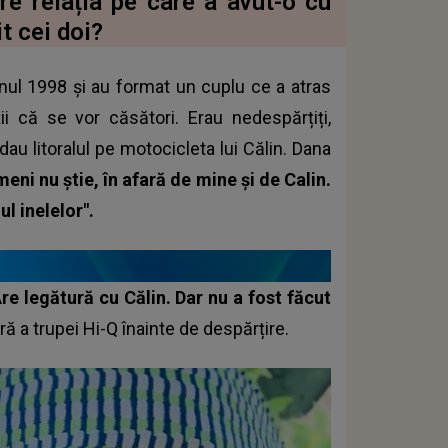
re relația pe care a avut-o cu
t cei doi?
nul 1998 și au format un cuplu ce a atras
ții că se vor căsători. Erau nedespărțiți,
au litoralul pe motocicleta lui Călin. Dana
eni nu știe, în afară de mine și de Calin.
ul inelelor".
re legătură cu Călin. Dar nu a fost făcut
ă a trupei Hi-Q înainte de despărțire.