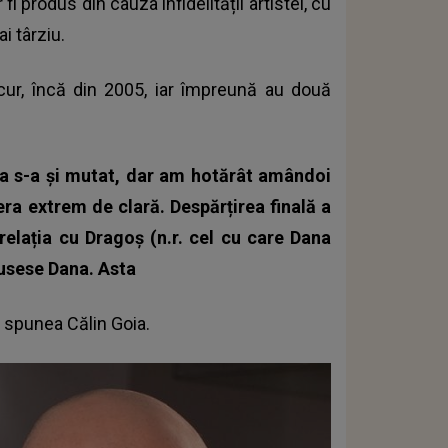
fi produs din cauza infidelității artistei, cu
i târziu.
cur, încă din 2005, iar împreună au două
ea s-a și mutat, dar am hotărât amândoi
era extrem de clară. Despărțirea finală a
e relația cu Dragoș (n.r. cel cu care Dana
pusese Dana. Asta
spunea Călin Goia.