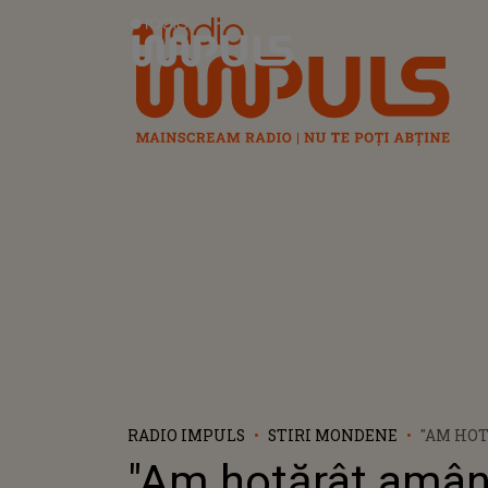
Radio Impuls
RADIO IMPULS
STIRI MONDENE
"AM HO
AMÂNDO
"Am hotărât amân
TOTUL A