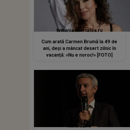
tvmania.libertatea.ro
Cum arată Carmen Brumă la 49 de
ani, deși a mâncat desert zilnic în
vacanță: «Nu e noroc!» [FOTO]
kanald2.ro