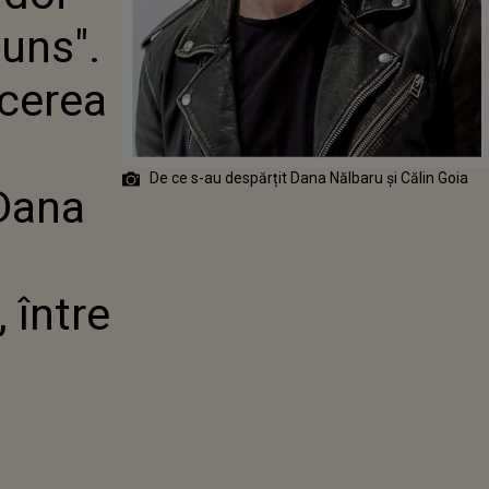
PE TĂCEREA ȘI
cuns".
ADEVĂRUL
RELAȚIA CU
LBARU. CE S-A
ăcerea
AT, DE FAPT,
EI DOI
De ce s-au despărțit Dana Nălbaru și Călin Goia
 Dana
 între