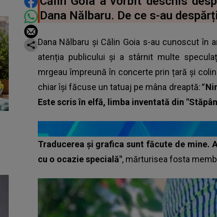
DISTRIBUIE ARTICOLUL
Călin Goia a vorbit deschis desp
Dana Nălbaru. De ce s-au despărți
Dana Nălbaru și Călin Goia s-au cunoscut în a
atenția publicului și a stârnit multe specula
mrgeau împreună în concerte prin țară și colind
chiar își făcuse un tatuaj pe mâna dreaptă:
"
Nim
Este scris în elfă, limba inventată din "Stăpân
Traducerea și grafica sunt făcute de mine. A
cu o ocazie specială"
, mărturisea fosta membr