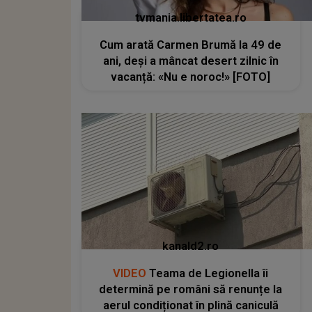
tvmania.libertatea.ro
Cum arată Carmen Brumă la 49 de
ani, deși a mâncat desert zilnic în
vacanță: «Nu e noroc!» [FOTO]
kanald2.ro
VIDEO
Teama de Legionella îi
determină pe români să renunțe la
aerul condiționat în plină caniculă