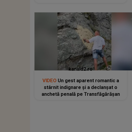
kanald2.ro
VIDEO
Un gest aparent romantic a
stârnit indignare și a declanșat o
anchetă penală pe Transfăgărășan