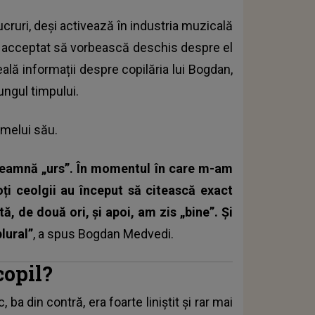
cruri, deși activează în industria muzicală
 a acceptat să vorbească deschis despre el
eală informații despre copilăria lui Bogdan,
lungul timpului.
umelui său.
eamnă „urs”. În momentul în care m-am
oți ceolgii au început să citească exact
ă, de două ori, și apoi, am zis „bine”. Și
lural”
, a spus Bogdan Medvedi.
copil?
ba din contră, era foarte liniștit și rar mai