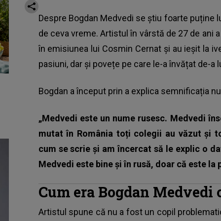
Despre Bogdan Medvedi se știu foarte puține lu
de ceva vreme. Artistul în vârstă de 27 de ani
în emisiunea lui Cosmin Cernat și au ieșit la iv
pasiuni, dar și povețe pe care le-a învățat de-a 
Bogdan a început prin a explica semnificația n
„Medvedi este un nume rusesc. Medvedi îns
mutat în România toți colegii au văzut și t
cum se scrie și am încercat să le explic o dat
Medvedi este bine și în rusă, doar că este la p
Cum era Bogdan Medvedi 
Artistul spune că nu a fost un copil problematic, 