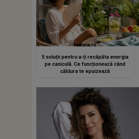
femeia.ro
5 soluții pentru a-ți recăpăta energia
pe caniculă. Ce funcționează când
căldura te epuizează