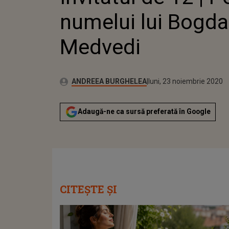
numelui lui Bogd
Medvedi
Publicat:
Autor:
luni, 23 noiembrie 2020
Actualizat:
ANDREEA BURGHELEA
luni, 23 noiembrie 2020
Adaugă-ne ca sursă preferată în Google
CITEȘTE ȘI