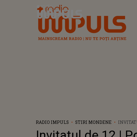
Radio Impuls
RADIO IMPULS
STIRI MONDENE
INVITAT
NUMELU
Invitatul de 12 | 
MEDVED