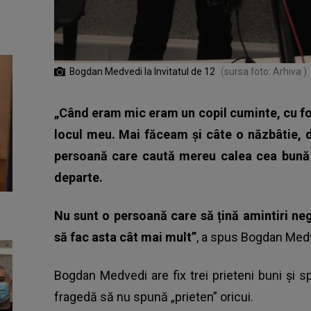
Bogdan Medvedi la Invitatul de 12
(sursa foto: Arhiva )
„Când eram mic eram un copil cuminte, cu foa
locul meu. Mai făceam și câte o năzbâtie, 
persoană care caută mereu calea cea bună 
departe.
Nu sunt o persoană care să țină amintiri ne
să fac asta cât mai mult”
, a spus Bogdan Medv
Bogdan Medvedi are fix trei prieteni buni și 
fragedă să nu spună „prieten” oricui.