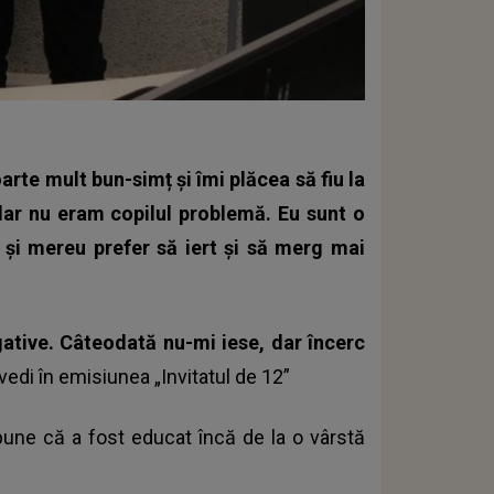
rte mult bun-simț și îmi plăcea să fiu la
dar nu eram copilul problemă. Eu sunt o
și mereu prefer să iert și să merg mai
gative. Câteodată nu-mi iese, dar încerc
edi în emisiunea „Invitatul de 12”
spune că a fost educat încă de la o vârstă