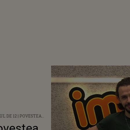
UL DE 12 | POVESTEA
I LUI BOGDAN
Povestea
I