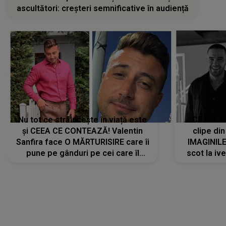
ascultători: creșteri semnificative în audiență
Nu tot ce strălucește în viață este
CE S-A Î
și CEEA CE CONTEAZĂ! Valentin
clipe din
Sanfira face O MĂRTURISIRE care îi
IMAGINIL
pune pe gânduri pe cei care îl
scot la ive
urmăresc în ONLINE. Mesajul
despre 
artistului este despre ceva ce
uităm cu toții, uneori: "La final, nu
vom..."