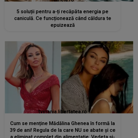
5 soluții pentru a-ți recăpăta energia pe
caniculă. Ce funcționează când căldura te
epuizează
tvmania.libertatea.ro
Cum se menține Mădălina Ghenea în formă la
39 de ani! Regula de la care NU se abate și ce
a eliminat complet din alimentație. Vedeta și-