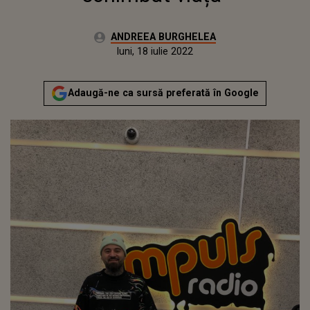
Autor:
ANDREEA BURGHELEA
Publicat:
luni, 21 decembrie 2020
Actualizat:
luni, 18 iulie 2022
Adaugă-ne ca sursă preferată în Google