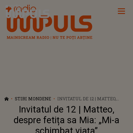
Radio Impuls
STIRI MONDENE
INVITATUL DE 12 | MATTEO,
DESPRE FETIȚA SA MIA: „MI-A
Invitatul de 12 | Matteo,
SCHIMBAT VIAȚA”
despre fetița sa Mia: „Mi-a
schimbat viața”