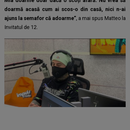
Mia doarme doar dacă o scoți afară. Nu vrea să
doarmă acasă cum ai scos-o din casă, nici n-ai
ajuns la semafor că adoarme”
, a mai spus Matteo la
Invitatul de 12.