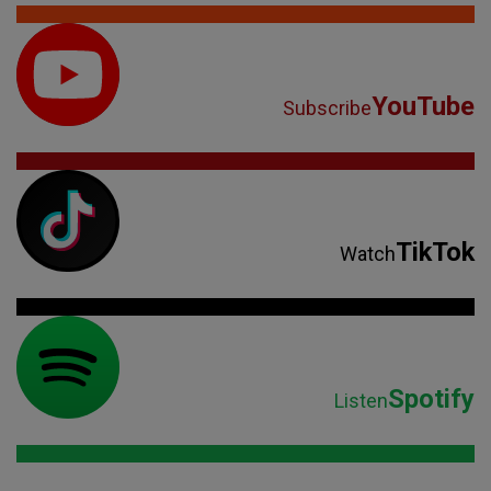
YouTube
Subscribe
TikTok
Watch
Spotify
Listen