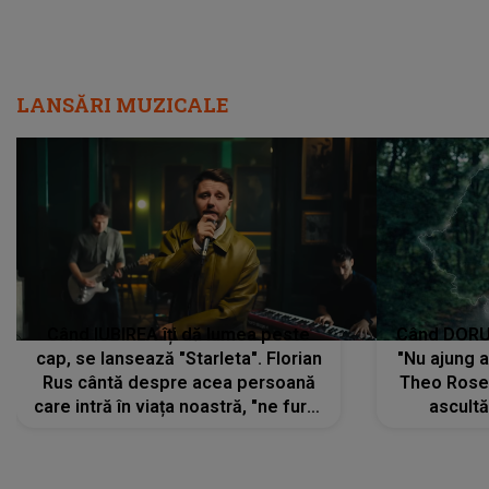
LANSĂRI MUZICALE
Când IUBIREA îți dă lumea peste
Când DORUL
cap, se lansează "Starleta". Florian
"Nu ajung 
Rus cântă despre acea persoană
Theo Rose 
care intră în viața noastră, "ne fură"
ascultă
toate PRIVIRILE, toate GÂNDURILE,
REGĂSIRI
tot UNIVERSUL și fără să ne dăm
trece pr
seama, ajunge să fie motivul
"Pentru t