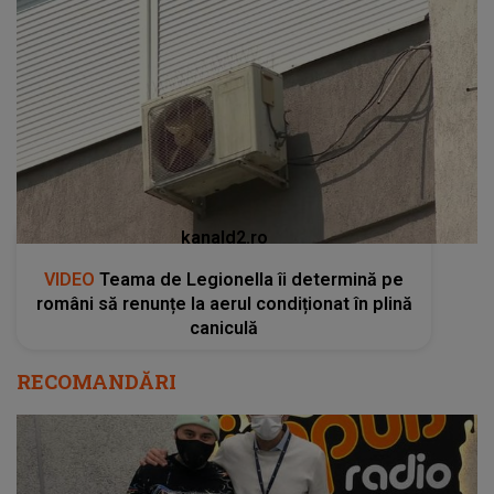
kanald2.ro
VIDEO
Teama de Legionella îi determină pe
români să renunțe la aerul condiționat în plină
caniculă
RECOMANDĂRI