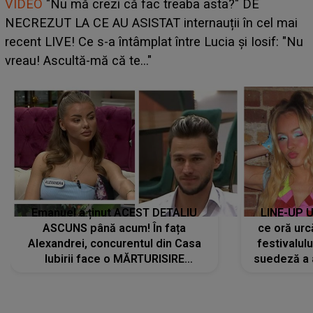
Cine este Bianca, tânăra clujeancă luată pe scenă la
UNTOLD ONE de Zara Larsson? Aceasta a dezvăluit
ce i-a spus artista suedeză în culise: „Nu am fost
pregătită...”
Emanuel a ținut ACEST DETALIU
LINE-UP U
ASCUNS până acum! În fața
ce oră urc
Alexandrei, concurentul din Casa
festivalul
Iubirii face o MĂRTURISIRE
suedeză a a
NEAȘTEPTATĂ despre mama sa:
s-a film
"I-am spus și ei în față, eu nu te
iubesc pentru că..."