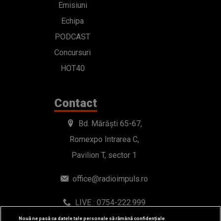
Emisiuni
Echipa
PODCAST
Concursuri
HOT40
Contact
Bd. Mărăști 65-67,
Romexpo Intrarea C,
Pavilion T, sector 1
office@radioimpuls.ro
LIVE : 0754-222.999
WhatsApp: 0754-222.999
Nouă ne pasă ca datele tale personale să rămână confidențiale