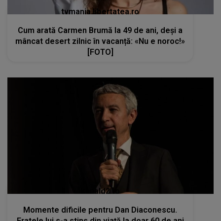
tvmania.libertatea.ro
Cum arată Carmen Brumă la 49 de ani, deși a
mâncat desert zilnic în vacanță: «Nu e noroc!»
[FOTO]
kanald2.ro
Momente dificile pentru Dan Diaconescu.
Fratele lui s-a stins din viață la doar 60 de ani