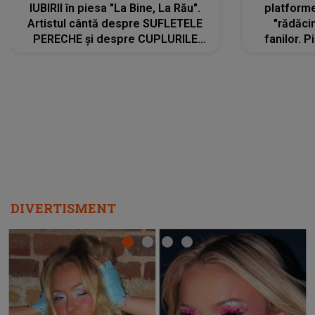
IUBIRII în piesa "La Bine, La Rău".
platforme
Artistul cântă despre SUFLETELE
"rădăci
PERECHE și despre CUPLURILE
fanilor. 
care aleg să meargă împreună pe
Arian
același drum, INDIFERENT DE CE LE
ascultă
REZERVĂ VIAȚA
DIVERTISMENT