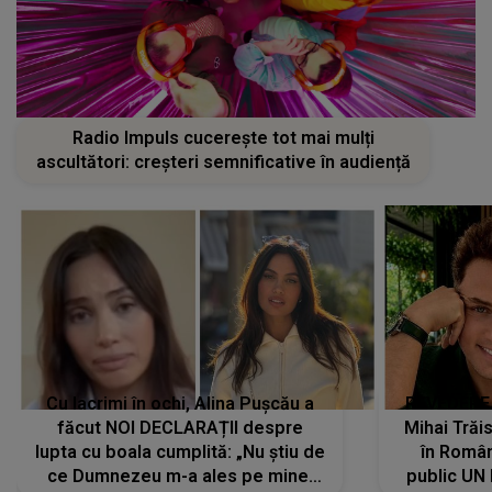
Radio Impuls cucerește tot mai mulți
ascultători: creșteri semnificative în audiență
Cu lacrimi în ochi, Alina Pușcău a
REVEDERE
făcut NOI DECLARAȚII despre
Mihai Trăis
lupta cu boala cumplită: „Nu știu de
în Români
ce Dumnezeu m-a ales pe mine.
public UN