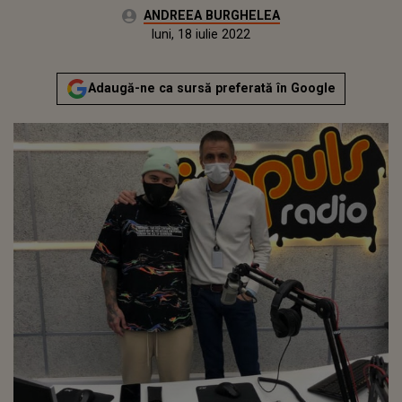
Autor:
ANDREEA BURGHELEA
Publicat:
joi, 17 decembrie 2020
Actualizat:
luni, 18 iulie 2022
Adaugă-ne ca sursă preferată în Google