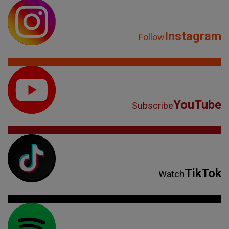
Instagram
Follow
YouTube
Subscribe
TikTok
Watch