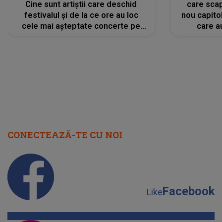
Cine sunt artiștii care deschid
care scap
festivalul și de la ce ore au loc
nou capitol
cele mai așteptate concerte pe
care a
scena principală?
perioadă 
CONECTEAZĂ-TE CU NOI
Facebook
Like