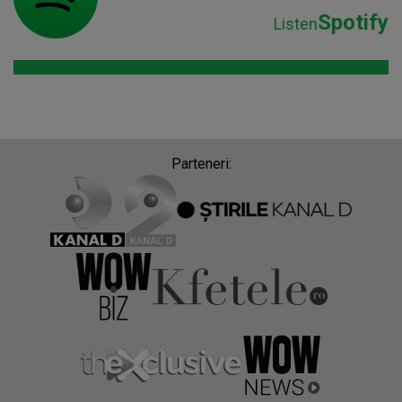
Spotify
Listen
Parteneri: