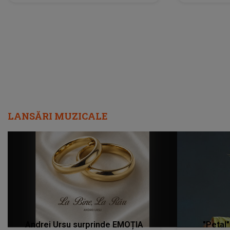
Am cancer la sân, am intrat în
"Nu știu ce
metastază...”
LANSĂRI MUZICALE
Andrei Ursu surprinde EMOȚIA
"Petal"