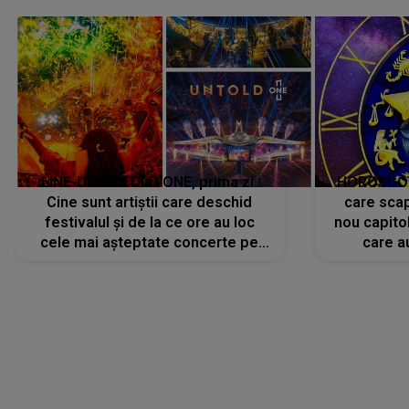
a
LINE-UP UNTOLD ONE, prima zi.
HOROSCOP 
Cine sunt artiștii care deschid
care scap
festivalul și de la ce ore au loc
nou capitol
cele mai așteptate concerte pe
care a
scena principală?
perioadă 