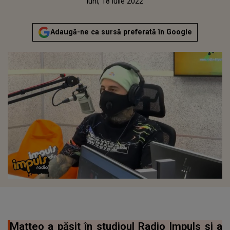
Publicat:
luni, 21 decembrie 2020
Actualizat:
luni, 18 iulie 2022
Adaugă-ne ca sursă preferată în Google
Matteo a păşit în studioul Radio Impuls şi a