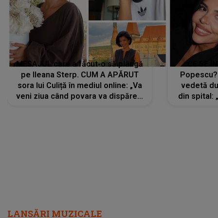
MESAJUL care a făcut-o să plângă
CE SE Î
pe Ileana Sterp. CUM A APĂRUT
Popescu?
sora lui Culiță în mediul online: „Va
vedetă du
veni ziua când povara va dispărea,
din spital:
iar lacrimile...”
LANSĂRI MUZICALE