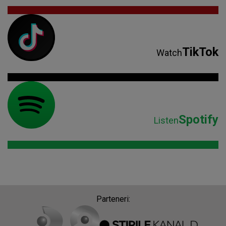
TikTok
Watch
Spotify
Listen
Parteneri: