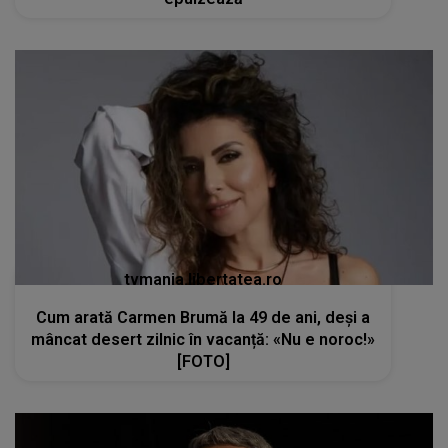
tvmania.libertatea.ro
Cum arată Carmen Brumă la 49 de ani, deși a
mâncat desert zilnic în vacanță: «Nu e noroc!»
[FOTO]