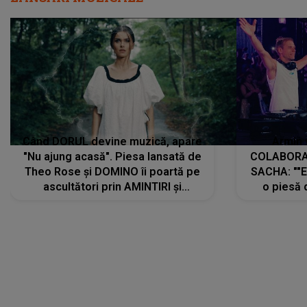
Când DORUL devine muzică, apare
Armin 
"Nu ajung acasă". Piesa lansată de
COLABORAR
Theo Rose și DOMINO îi poartă pe
SACHA: ""E
ascultători prin AMINTIRI și
o piesă 
REGĂSIRI, iar drumul emoțiilor
imediat pre
trece prin sufletul publicului:
cu mine șt
"Pentru toți cei care au plecat
păstrăm do
departe ca să le fie mai bine"