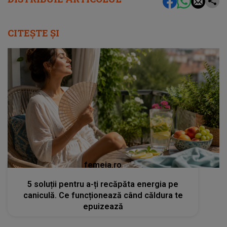
CITEȘTE ȘI
femeia.ro
5 soluții pentru a-ți recăpăta energia pe
caniculă. Ce funcționează când căldura te
epuizează