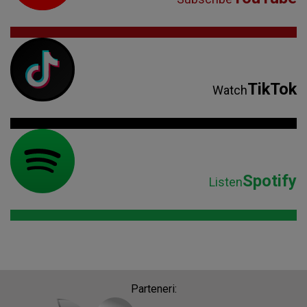
TikTok
Watch
Spotify
Listen
Parteneri: