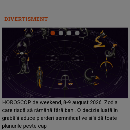
DIVERTISMENT
Emanuel a ținut ACEST DETALIU ASCUNS până
acum! În fața Alexandrei, concurentul din Casa Iubirii
face o MĂRTURISIRE NEAȘTEPTATĂ despre mama
sa: "I-am spus și ei în față, eu nu te iubesc pentru