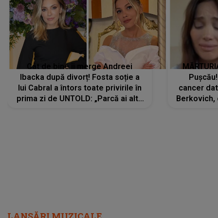
Cât de bine îi merge Andreei
MĂRTURIA
Ibacka după divorț! Fosta soție a
Pușcău!
lui Cabral a întors toate privirile în
cancer dato
prima zi de UNTOLD: „Parcă ai altă
Berkovich, 
strălucire, emani putere,
accident ru
încredere, siguranță...”
Dacă nu 
LANSĂRI MUZICALE