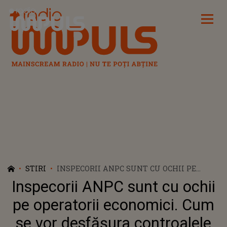
Radio Impuls
STIRI
INSPECORII ANPC SUNT CU OCHII PE
OPERATORII ECONOMICI. CUM SE VOR
Inspecorii ANPC sunt cu ochii
DESFĂȘURA CONTROALELE DE ACUM
pe operatorii economici. Cum
se vor desfășura controalele