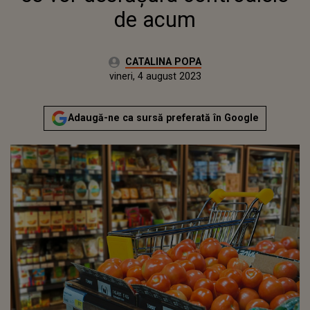
de acum
Autor:
CATALINA POPA
Publicat:
joi, 4 august 2022
Actualizat:
vineri, 4 august 2023
Adaugă-ne ca sursă preferată în Google