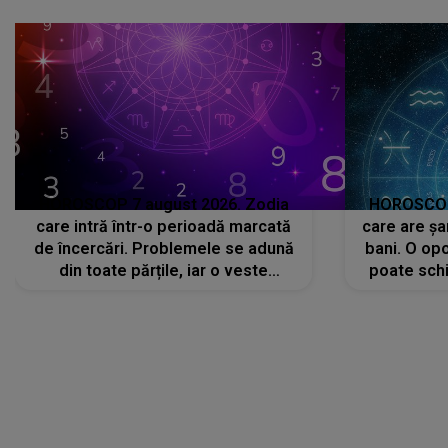
că..."
HOROSCOP 7 august 2026. Zodia
HOROSCOP 
care intră într-o perioadă marcată
care are șa
de încercări. Problemele se adună
bani. O opo
din toate părțile, iar o veste
poate schi
neașteptată îi dă planurile peste
la
cap