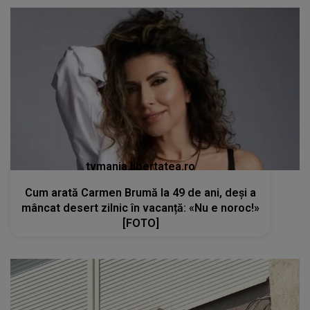
tvmania.libertatea.ro
Cum arată Carmen Brumă la 49 de ani, deși a
mâncat desert zilnic în vacanță: «Nu e noroc!»
[FOTO]