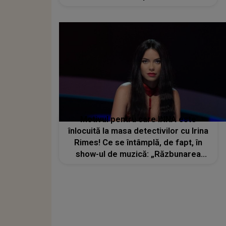
Motivul pentru care INNA este
înlocuită la masa detectivilor cu Irina
Rimes! Ce se întâmplă, de fapt, în
show-ul de muzică: „Răzbunarea
mea abia acum începe”