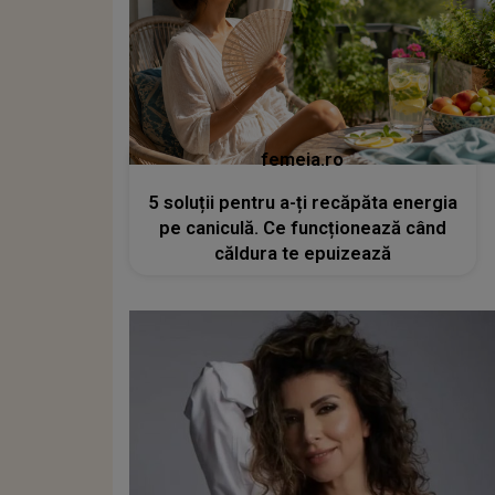
femeia.ro
5 soluții pentru a-ți recăpăta energia
pe caniculă. Ce funcționează când
căldura te epuizează