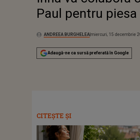
Paul pentru piesa
Publicat:
Autor:
miercuri, 15 decembrie 
Actualizat:
ANDREEA BURGHELEA
miercuri, 15 decembrie 
Adaugă-ne ca sursă preferată în Google
CITEȘTE ȘI