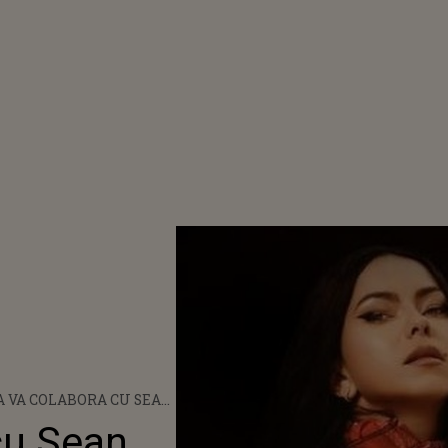
 VA COLABORA CU SEAN
 PENTRU PIESA „UP”
cu Sean