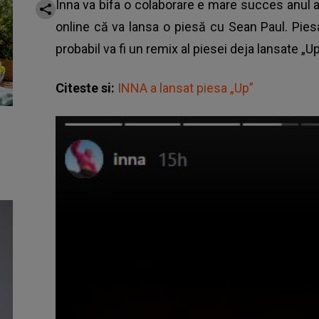
Inna va bifa o colaborare e mare succes anul ac
online că va lansa o piesă cu Sean Paul. Pie
probabil va fi un remix al piesei deja lansate „U
Citeste si:
INNA a lansat piesa „Up”