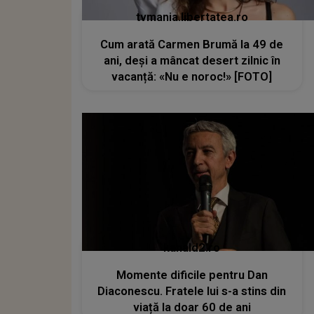
tvmania.libertatea.ro
Cum arată Carmen Brumă la 49 de
ani, deși a mâncat desert zilnic în
vacanță: «Nu e noroc!» [FOTO]
kanald2.ro
Momente dificile pentru Dan
Diaconescu. Fratele lui s-a stins din
viață la doar 60 de ani