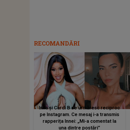
RECOMANDĂRI
Inna și Cardi B se urmăresc reciproc
pe Instagram. Ce mesaj i-a transmis
rapperița Innei: „Mi-a comentat la
una dintre postări”