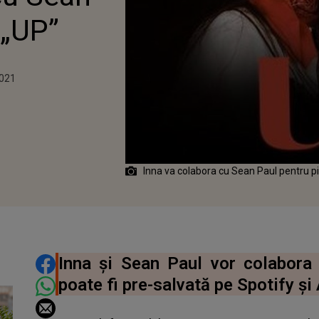
 „UP”
2021
2021
Inna va colabora cu Sean Paul pentru p
DISTRIBUIE ARTICOLUL
Inna și Sean Paul vor colabora
poate fi pre-salvată pe Spotify şi