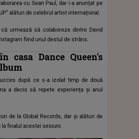
olaborarea cu Sean Paul, dar i-a anunțat pe
P” alături de celebrul artist internațional.
d ei că urmează să colaboreze dintre David
Instagram fiind unul destul de strâns.
 în casa Dance Queen’s
 album
succes după ce s-a izolat timp de două
a a decis să repete experiența și anul
ri de la Global Records, dar și alături de
la finalul acestei sesiuni.