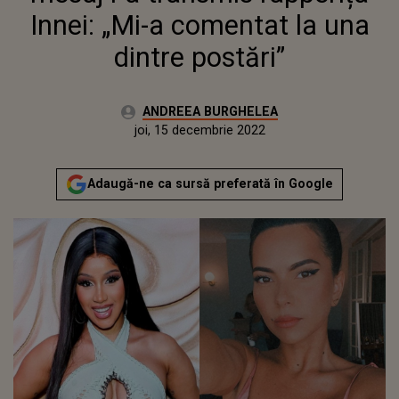
Innei: „Mi-a comentat la una
dintre postări”
Autor:
ANDREEA BURGHELEA
Publicat:
miercuri, 15 decembrie 2021
Actualizat:
joi, 15 decembrie 2022
Adaugă-ne ca sursă preferată în Google