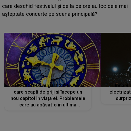
lua
are deschid festivalul și de la ce ore au loc cele mai
BĂI
șteptate concerte pe scena principală?
fap
avut
HOROSCOP 5 august 2026. Zodia
Irina R
care scapă de griji și începe un
electriza
nou capitol în viața ei. Problemele
surpri
care au apăsat-o în ultima
perioadă își găsesc, în sfârșit,
rezolvarea