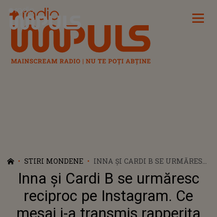
Radio Impuls
STIRI MONDENE
INNA ȘI CARDI B SE URMĂRESC
RECIPROC PE INSTAGRAM. CE
Inna și Cardi B se urmăresc
MESAJ I-A TRANSMIS
RAPPERIȚA INNEI: „MI-A
reciproc pe Instagram. Ce
COMENTAT LA UNA DINTRE
mesaj i-a transmis rapperița
POSTĂRI”