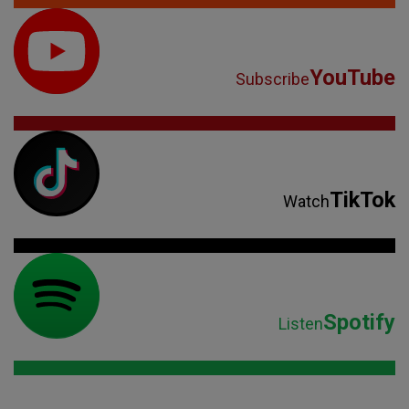
YouTube
Subscribe
TikTok
Watch
Spotify
Listen