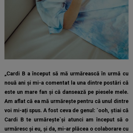
„Cardi B a început să mă urmărească în urmă cu
nouă ani și mi-a comentat la una dintre postări că
este un mare fan și că dansează pe piesele mele.
Am aflat că ea mă urmărește pentru că unul dintre
voi mi-ați spus. A fost ceva de genul: `ooh, știai că
Cardi B te urmărește`și atunci am început să o
urmăresc și eu, și da, mi-ar plăcea o colaborare cu