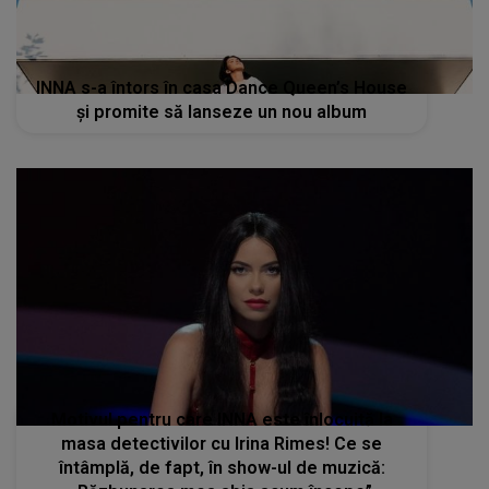
INNA s-a întors în casa Dance Queen’s House
și promite să lanseze un nou album
Motivul pentru care INNA este înlocuită la
masa detectivilor cu Irina Rimes! Ce se
întâmplă, de fapt, în show-ul de muzică: