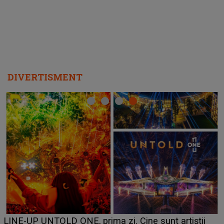
DIVERTISMENT
Ce 
INE-UP UNTOLD ONE, prima zi. Cine sunt artiștii