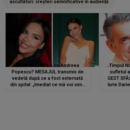
ascultători: creșteri semnificative în audiență
CE SE ÎNTÂMPLĂ cu Andreea
Timpul N
Popescu? MESAJUL transmis de
sufletul 
vedetă după ce a fost externată
GEST SFÂȘ
din spital: „Imediat ce mă voi simți
Iurie Dari
mai bine...”
măsură ce