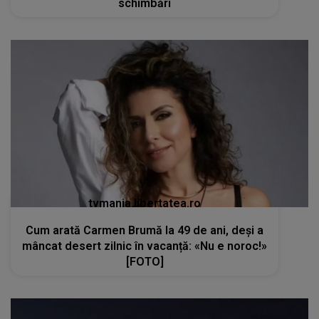
schimbări
tvmania.libertatea.ro
Cum arată Carmen Brumă la 49 de ani, deși a
mâncat desert zilnic în vacanță: «Nu e noroc!»
[FOTO]