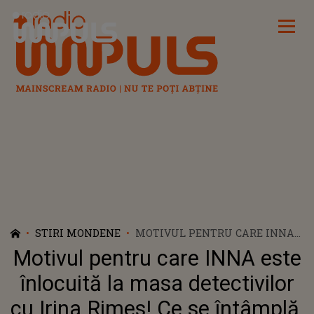
Radio Impuls
STIRI MONDENE
MOTIVUL PENTRU CARE INNA
ESTE ÎNLOCUITĂ LA MASA
Motivul pentru care INNA este
DETECTIVILOR CU IRINA RIMES!
CE SE ÎNTÂMPLĂ, DE FAPT, ÎN
înlocuită la masa detectivilor
SHOW-UL DE MUZICĂ:
cu Irina Rimes! Ce se întâmplă,
„RĂZBUNAREA MEA ABIA