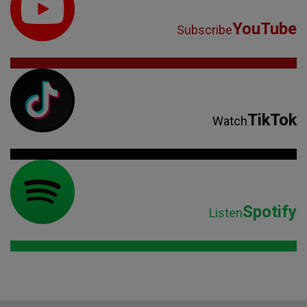
YouTube
Subscribe
TikTok
Watch
Spotify
Listen