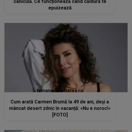
caniculă. Ce funcționează când căldura te
epuizează
tvmania.libertatea.ro
Cum arată Carmen Brumă la 49 de ani, deși a
mâncat desert zilnic în vacanță: «Nu e noroc!»
[FOTO]