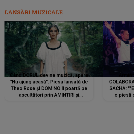
LANSĂRI MUZICALE
Când DORUL devine muzică, apare
Armin 
"Nu ajung acasă". Piesa lansată de
COLABORAR
Theo Rose și DOMINO îi poartă pe
SACHA: ""E
ascultători prin AMINTIRI și
o piesă 
REGĂSIRI, iar drumul emoțiilor
imediat pre
trece prin sufletul publicului:
cu mine șt
"Pentru toți cei care au plecat
păstrăm do
departe ca să le fie mai bine"