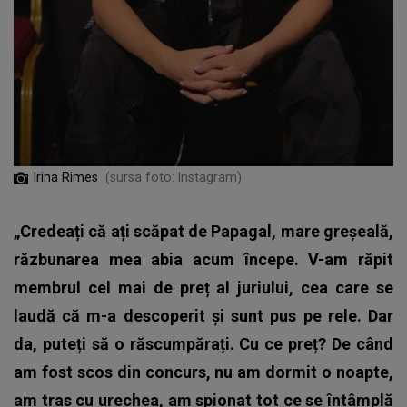
Irina Rimes
(sursa foto: Instagram)
„Credeați că ați scăpat de Papagal, mare greșeală,
răzbunarea mea abia acum începe. V-am răpit
membrul cel mai de preț al juriului, cea care se
laudă că m-a descoperit și sunt pus pe rele. Dar
da, puteți să o răscumpărați. Cu ce preț? De când
am fost scos din concurs, nu am dormit o noapte,
am tras cu urechea, am spionat tot ce se întâmplă