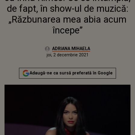
ACUM ÎNCEPE”
de fapt, în show-ul de muzică:
„Răzbunarea mea abia acum
începe”
Autor:
ADRIANA MIHAELA
Publicat:
joi, 2 decembrie 2021
Actualizat:
joi, 2 decembrie 2021
Adaugă-ne ca sursă preferată în Google