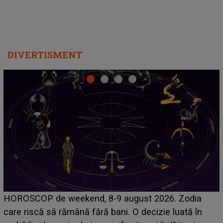
DIVERTISMENT
Emanuel a ținut ACEST DETALIU ASCUNS până
acum! În fața Alexandrei, concurentul din Casa Iubirii