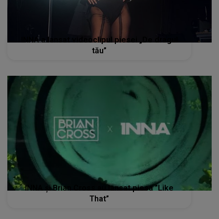
INNA a lansat videoclipul piesei „De dragul
tău”
INNA și Brian Cross au lansat piesa ”Like
That”