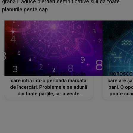
face o MĂRTURISIRE NEAȘTEPTATĂ despre mama
sa: "I-am spus și ei în față, eu nu te iubesc pentru
că..."
HOROSCOP 7 august 2026. Zodia
HOROSCOP 
care intră într-o perioadă marcată
care are șa
de încercări. Problemele se adună
bani. O opo
din toate părțile, iar o veste
poate schi
neașteptată îi dă planurile peste
la
cap