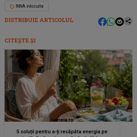
INNA inlocuita
DISTRIBUIE ARTICOLUL
CITEȘTE ȘI
femeia.ro
5 soluții pentru a-ți recăpăta energia pe