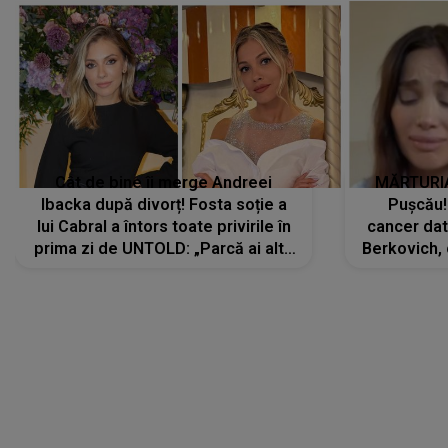
Cât de bine îi merge Andreei
MĂRTURIA
Ibacka după divorț! Fosta soție a
Pușcău!
lui Cabral a întors toate privirile în
cancer dato
prima zi de UNTOLD: „Parcă ai altă
Berkovich, 
strălucire, emani putere,
accident ru
încredere, siguranță...”
Dacă nu 