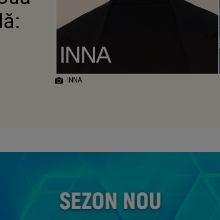
lă:
INNA