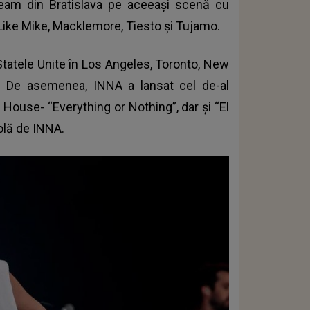
ream din Bratislava pe aceeași scenă cu
 Like Mike, Macklemore, Tiesto și Tujamo.
 Statele Unite în Los Angeles, Toronto, New
o. De asemenea, INNA a lansat cel de-al
House- “Everything or Nothing”, dar şi “El
olă de INNA.