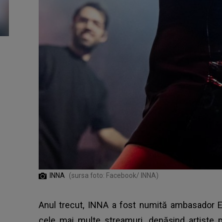
INNA
(sursa foto: Facebook/ INNA)
Anul trecut,
INNA
a fost numită ambasador EQ
cele mai multe streamuri, depășind artiste 