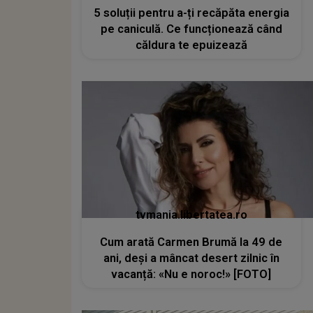
5 soluții pentru a-ți recăpăta energia
pe caniculă. Ce funcționează când
căldura te epuizează
tvmania.libertatea.ro
Cum arată Carmen Brumă la 49 de
ani, deși a mâncat desert zilnic în
vacanță: «Nu e noroc!» [FOTO]