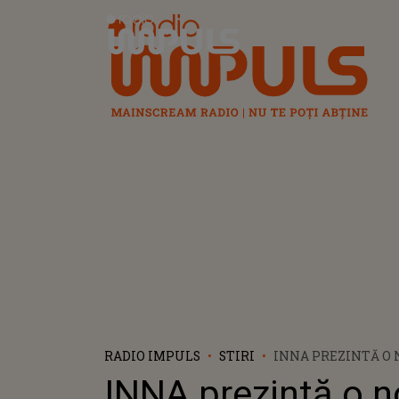
Radio Impuls
RADIO IMPULS
STIRI
INNA PREZINTĂ O
COLABORARE SPECI
INNA prezintă o 
SINGLES