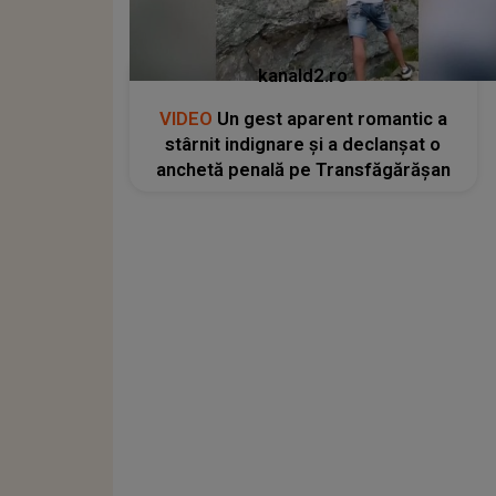
kanald2.ro
VIDEO
Un gest aparent romantic a
stârnit indignare și a declanșat o
anchetă penală pe Transfăgărășan