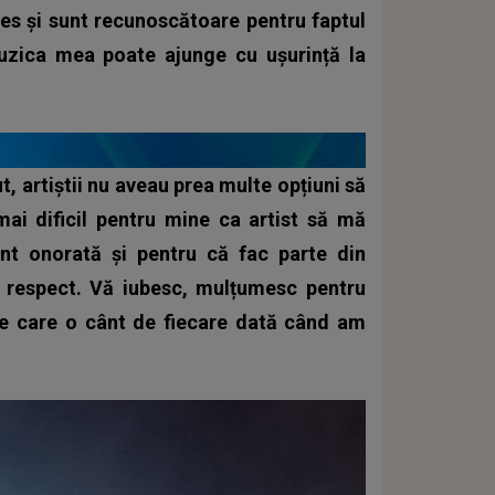
les și sunt recunoscătoare pentru faptul
muzica mea poate ajunge cu ușurință la
ut, artiștii nu aveau prea multe opțiuni să
mai dificil pentru mine ca artist să mă
sunt onorată și pentru că fac parte din
îi respect. Vă iubesc, mulțumesc pentru
pe care o cânt de fiecare dată când am