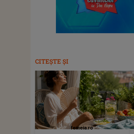
CITEȘTE ȘI
femeia.ro