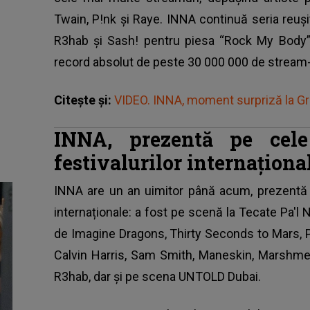
Twain, P!nk și Raye. INNA continuă seria reuşi
R3hab şi Sash! pentru piesa “Rock My Body” a
record absolut de peste 30 000 000 de stream-
Citește și:
VIDEO. INNA, moment surpriză la Gra
INNA, prezentă pe cel
festivalurilor internaționa
INNA
are un an uimitor până acum, prezentă p
internaționale: a fost pe scenă la Tecate Pa'l
de Imagine Dragons, Thirty Seconds to Mars, P
Calvin Harris, Sam Smith, Maneskin, Marshmello
R3hab, dar și pe scena UNTOLD Dubai.