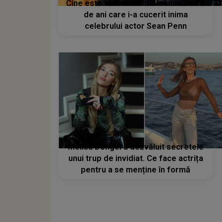
Cine este tânăra moldoveanca de 26
de ani care i-a cucerit inima
celebrului actor Sean Penn
Melisa Döngel a dezvăluit secretele
unui trup de invidiat. Ce face actrița
pentru a se menține în formă