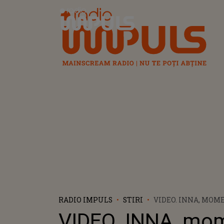
Radio Impuls
RADIO IMPULS
STIRI
VIDEO. INNA, MOM
LA GRAND PRIX-UL
VIDEO. INNA, mo
DIN OLANDA