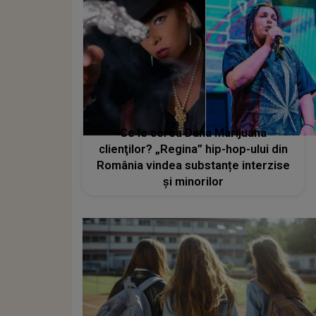
Ce le cerea Dana Marijuana
clienţilor? „Regina” hip-hop-ului din
România vindea substanțe interzise
şi minorilor