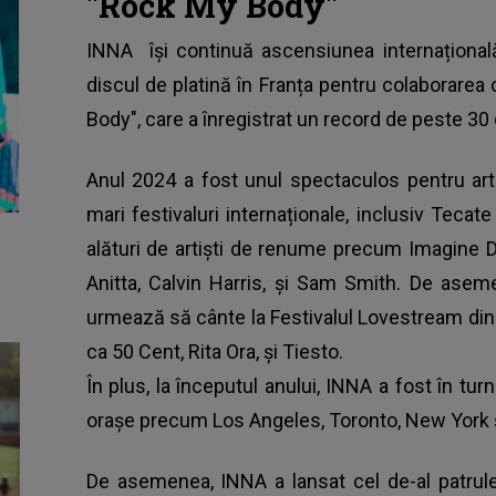
"Rock My Body"
INNA
își continuă ascensiunea internațional
discul de platină în Franța pentru colaborare
Body", care a înregistrat un record de peste 30
Anul 2024 a fost unul spectaculos pentru art
mari festivaluri internaționale, inclusiv Teca
alături de artiști de renume precum Imagine 
Anitta, Calvin Harris, și Sam Smith. De ase
urmează să cânte la Festivalul Lovestream din
ca 50 Cent, Rita Ora, și Tiesto.
În plus, la începutul anului, INNA a fost în tur
orașe precum Los Angeles, Toronto, New York 
De asemenea,
INNA
a lansat cel de-al patru