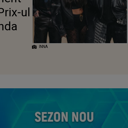
Prix-ul
anda
INNA