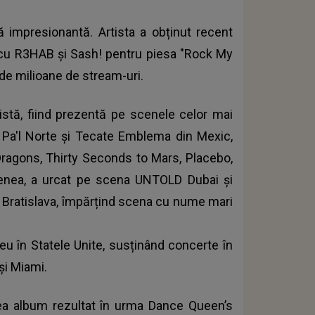
ă impresionantă. Artista a obținut recent
a cu R3HAB și Sash! pentru piesa "Rock My
 de milioane de stream-uri.
istă, fiind prezentă pe scenele celor mai
te Pa'l Norte și Tecate Emblema din Mexic,
Dragons, Thirty Seconds to Mars, Placebo,
menea, a urcat pe scena UNTOLD Dubai și
 Bratislava, împărțind scena cu nume mari
neu în Statele Unite, susținând concerte în
și Miami.
lea album rezultat în urma Dance Queen’s