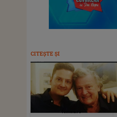
CITEȘTE ȘI
femeia.ro