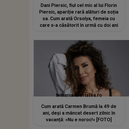
Dani Piersic, fiul cel mic al lui Florin
Piersic, apariție rară alături de soția
sa. Cum arată Orsolya, femeia cu
care s-a căsătorit în urmă cu doi ani
tvmania.libertatea.ro
Cum arată Carmen Brumă la 49 de
ani, deși a mâncat desert zilnic în
vacanță: «Nu e noroc!» [FOTO]