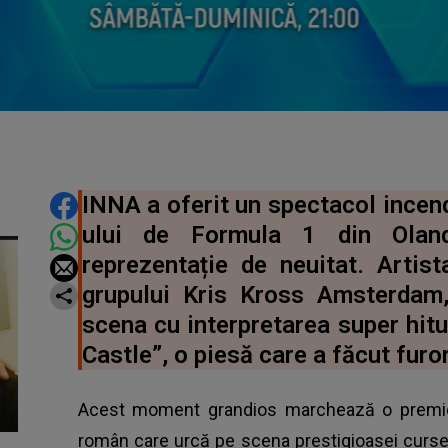
DISTRIBUIE ARTICOLUL
INNA a oferit un spectacol incend
ului de Formula 1 din Oland
reprezentație de neuitat. Artist
grupului Kris Kross Amsterdam,
scena cu interpretarea super hitu
Castle”, o piesă care a făcut furo
Acest moment grandios marchează o premieră
român care urcă pe scena prestigioasei curse