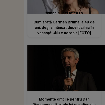
tvmania.libertatea.ro
Cum arată Carmen Brumă la 49 de
ani, deși a mâncat desert zilnic în
vacanță: «Nu e noroc!» [FOTO]
kanald2.ro
Momente dificile pentru Dan
Diaconescu. Fratele lui s-a stins din