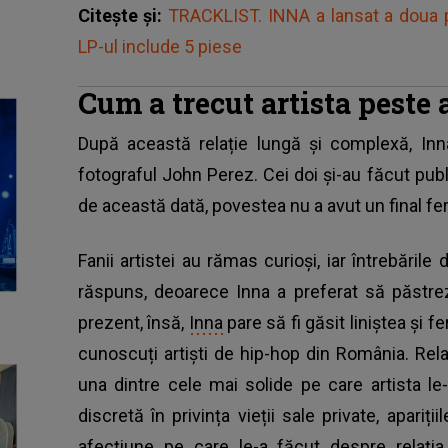
Citește și:
TRACKLIST. INNA a lansat a doua p
LP-ul include 5 piese
Cum a trecut artista peste
După această relație lungă și complexă, In
fotograful John Perez. Cei doi și-au făcut publi
de această dată, povestea nu a avut un final feri
Fanii artistei au rămas curioși, iar întrebăril
răspuns, deoarece Inna a preferat să păstrez
prezent, însă,
Inna
pare să fi găsit liniștea și fe
cunoscuți artiști de hip-hop din România. Rela
una dintre cele mai solide pe care artista l
discretă în privința vieții sale private, apariții
afecțiune pe care le-a făcut despre relați