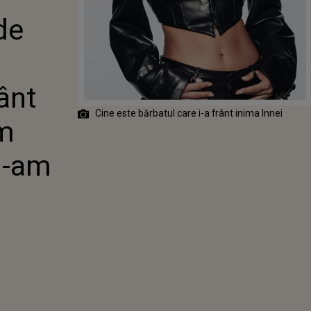
L CARE I-A
de
IMA ARTISTEI: ”
 DA, DAR NU M-
TORIT”
fânt
Cine este bărbatul care i-a frânt inima Innei
Am
m-am