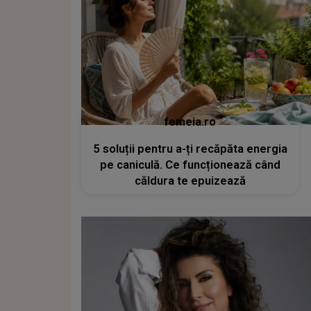
femeia.ro
5 soluții pentru a-ți recăpăta energia
pe caniculă. Ce funcționează când
căldura te epuizează