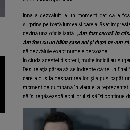
Inna a dezvăluit la un moment dat că a fost
surprins pe toată lumea și care a lăsat impresia
devină una oficializată.
„Am fost cerută în căs
Am fost cu un băiat șase ani și după ne-am r
să dezvăluie exact numele persoanei.
În ciuda acestei discreții, multe indicii au suge
Deși relația părea să se îndrepte către un final fe
care a dus la despărțirea lor și a pus capăt 
moment de cumpănă în viața ei a reprezentat un
să își regăsească echilibrul și să își continue 