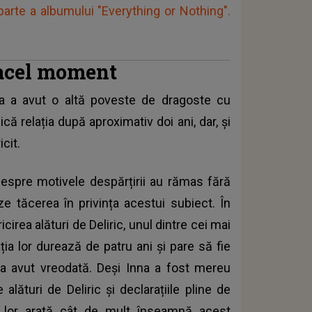
arte a albumului "Everything or Nothing".
 acel moment
na a avut o altă poveste de dragoste cu
că relația după aproximativ doi ani, dar, și
cit.
e despre motivele despărțirii au rămas fără
e tăcerea în privința acestui subiect. În
ricirea alături de Deliric, unul dintre cei mai
ția lor durează de patru ani și pare să fie
e-a avut vreodată. Deși Inna a fost mereu
le alături de Deliric și declarațiile pline de
a lor arată cât de mult înseamnă acest