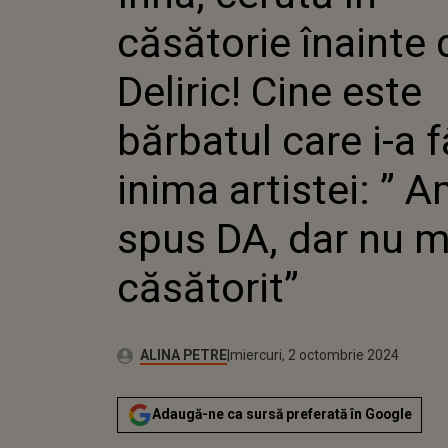
BĂRBATU
căsătorie înainte 
FÂNT IN
AM SPUS
AM CĂSĂ
Deliric! Cine este
bărbatul care i-a 
inima artistei: ” 
spus DA, dar nu 
căsătorit”
Publicat:
Autor:
miercuri, 2 octombrie 2024
Actualizat:
ALINA PETRE
miercuri, 2 octombrie 2024
Adaugă-ne ca sursă preferată în Google