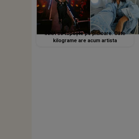
INNA se topește pe picioare. Câte
kilograme are acum artista