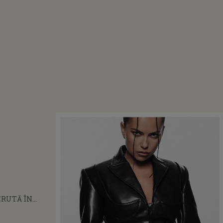
ERUTĂ ÎN
IE ÎNAINTE DE
! CINE ESTE