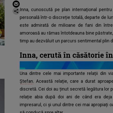
Inna, cunoscută pe plan internațional pentru
personală într-o discreție totală, departe de lum
este admirată de milioane de fani din într
amoroasă au rămas întotdeauna bine păstrate, iar
timp au dezvăluit un parcurs sentimental plin de
Inna, cerută în căsătorie în
Una dintre cele mai importante relații din vi
Ștefan
. Această relație, care a durat aproap
discretă. Cei doi au ținut secretă legătura lor p
relație abia după doi ani de când era deja
impresarul, ci și unul dintre cei mai apropiați oa
să conducă spre altar.