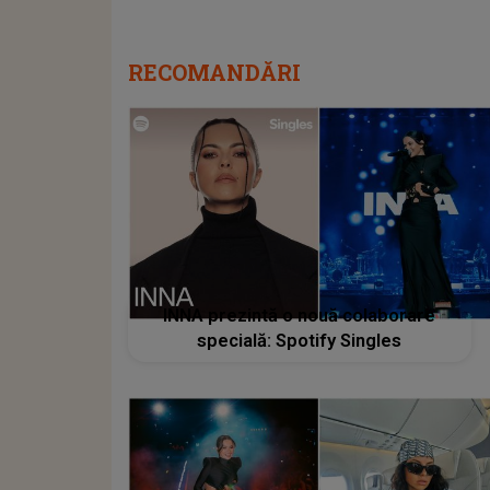
RECOMANDĂRI
INNA prezintă o nouă colaborare
specială: Spotify Singles