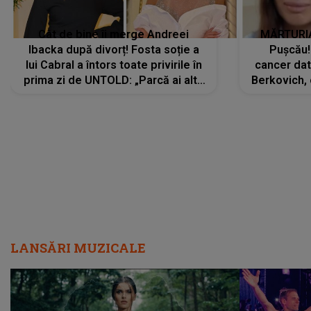
Cât de bine îi merge Andreei
MĂRTURIA
Ibacka după divorț! Fosta soție a
Pușcău!
lui Cabral a întors toate privirile în
cancer dato
prima zi de UNTOLD: „Parcă ai altă
Berkovich, 
strălucire, emani putere,
accident ru
încredere, siguranță...”
Dacă nu 
LANSĂRI MUZICALE