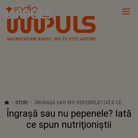
Radio Impuls
STIRI
ÎNGRAŞĂ SAU NU PEPENELE? IATĂ CE
SPUN NUTRIŢIONIŞTII
Îngraşă sau nu pepenele? Iată
ce spun nutriţioniştii