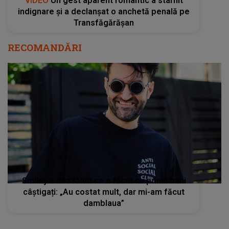
VIDEO
Un gest aparent romantic a stârnit
indignare și a declanșat o anchetă penală pe
Transfăgărășan
RECOMANDĂRI
Smiley a dezvăluit ce a făcut cu primii bani
câștigați: „Au costat mult, dar mi-am făcut
damblaua”