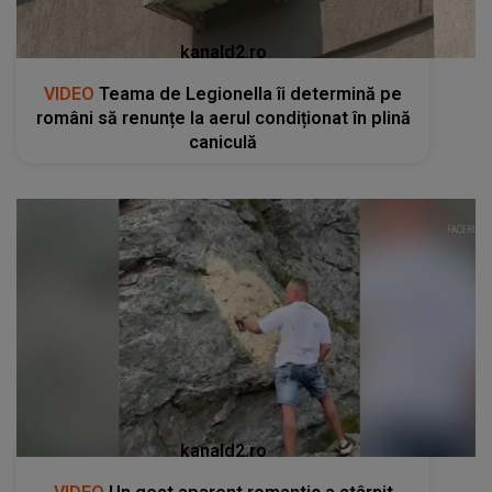
kanald2.ro
VIDEO
Teama de Legionella îi determină pe
români să renunțe la aerul condiționat în plină
caniculă
kanald2.ro