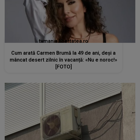
tvmania.libertatea.ro
Cum arată Carmen Brumă la 49 de ani, deși a
mâncat desert zilnic în vacanță: «Nu e noroc!»
[FOTO]