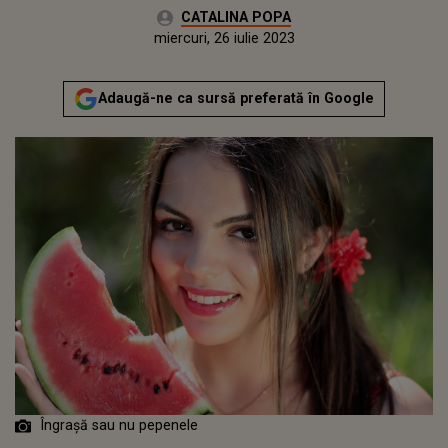
Autor:
CATALINA POPA
Publicat:
marți, 26 iulie 2022
Actualizat:
miercuri, 26 iulie 2023
Adaugă-ne ca sursă preferată în Google
Îngraşă sau nu pepenele