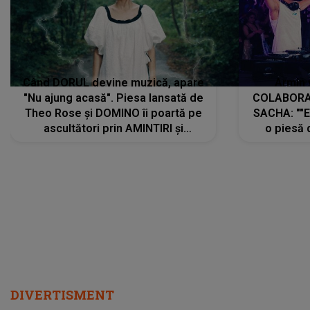
Când DORUL devine muzică, apare
Armin 
"Nu ajung acasă". Piesa lansată de
COLABORAR
Theo Rose și DOMINO îi poartă pe
SACHA: ""E
ascultători prin AMINTIRI și
o piesă 
REGĂSIRI, iar drumul emoțiilor
imediat pre
trece prin sufletul publicului:
cu mine șt
"Pentru toți cei care au plecat
păstrăm do
departe ca să le fie mai bine"
DIVERTISMENT