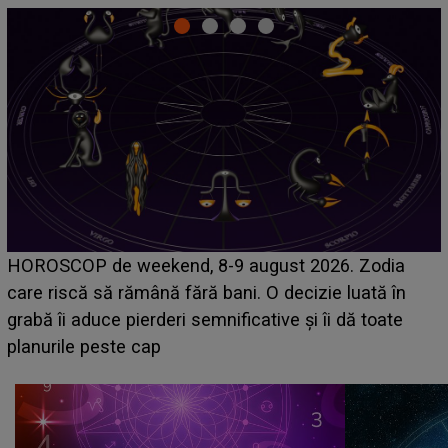
Emanuel a ținut ACEST DETALIU ASCUNS până
acum! În fața Alexandrei, concurentul din Casa Iubirii
face o MĂRTURISIRE NEAȘTEPTATĂ despre mama
sa: "I-am spus și ei în față, eu nu te iubesc pentru
că..."