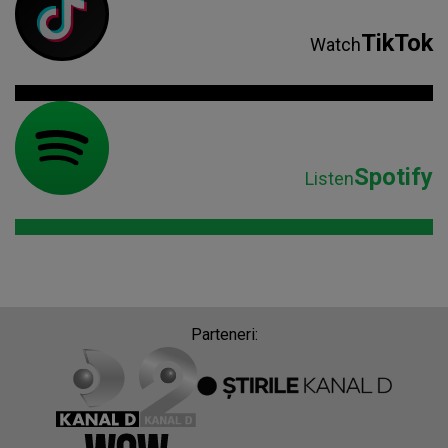
TikTok
Watch
Spotify
Listen
Parteneri: