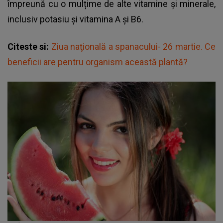
împreună cu o mulțime de alte vitamine și minerale,
inclusiv potasiu și vitamina A și B6.
Citeste si:
Ziua naţională a spanacului- 26 martie. Ce
beneficii are pentru organism această plantă?