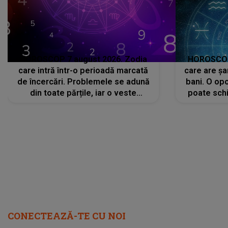
HOROSCOP 7 august 2026. Zodia
HOROSCOP 
care intră într-o perioadă marcată
care are șa
de încercări. Problemele se adună
bani. O opo
din toate părțile, iar o veste
poate schi
neașteptată îi dă planurile peste
la
cap
CONECTEAZĂ-TE CU NOI