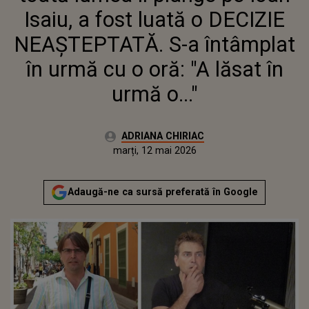
ORĂ: "A LĂSAT ÎN URMĂ O..."
Isaiu, a fost luată o DECIZIE
NEAȘTEPTATĂ. S-a întâmplat
în urmă cu o oră: "A lăsat în
urmă o..."
Autor:
ADRIANA CHIRIAC
Publicat:
marți, 12 mai 2026
Actualizat:
marți, 12 mai 2026
Adaugă-ne ca sursă preferată în Google