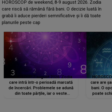
Emanuel a ținut ACEST DETALIU ASCUNS până
acum! În fața Alexandrei, concurentul din Casa Iubirii
face o MĂRTURISIRE NEAȘTEPTATĂ despre mama
sa: "I-am spus și ei în față, eu nu te iubesc pentru
că..."
HOROSCOP 7 august 2026. Zodia
HOROSCOP 
care intră într-o perioadă marcată
care are șa
de încercări. Problemele se adună
bani. O opo
din toate părțile, iar o veste
poate schi
neașteptată îi dă planurile peste
la
cap