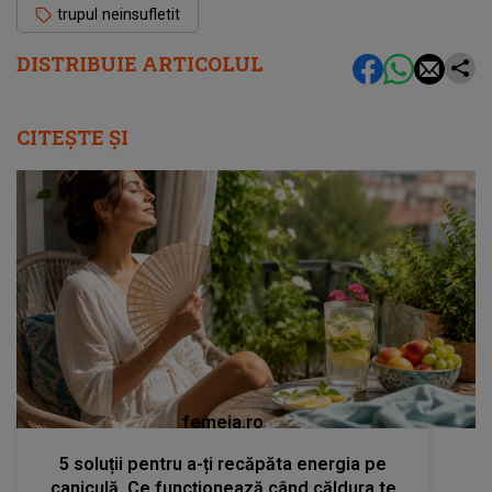
trupul neinsufletit
DISTRIBUIE ARTICOLUL
CITEȘTE ȘI
femeia.ro
5 soluții pentru a-ți recăpăta energia pe
caniculă. Ce funcționează când căldura te