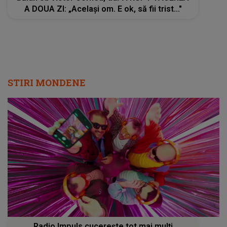
A DOUA ZI: „Același om. E ok, să fii trist..."
STIRI MONDENE
Radio Impuls cucerește tot mai mulți