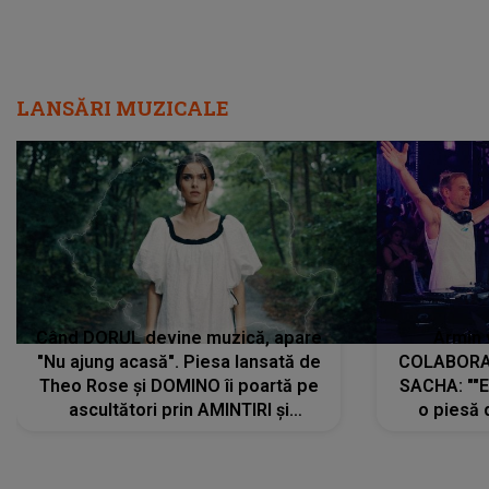
LANSĂRI MUZICALE
Când DORUL devine muzică, apare
Armin 
"Nu ajung acasă". Piesa lansată de
COLABORAR
Theo Rose și DOMINO îi poartă pe
SACHA: ""E
ascultători prin AMINTIRI și
o piesă 
REGĂSIRI, iar drumul emoțiilor
imediat pre
trece prin sufletul publicului:
cu mine șt
"Pentru toți cei care au plecat
păstrăm do