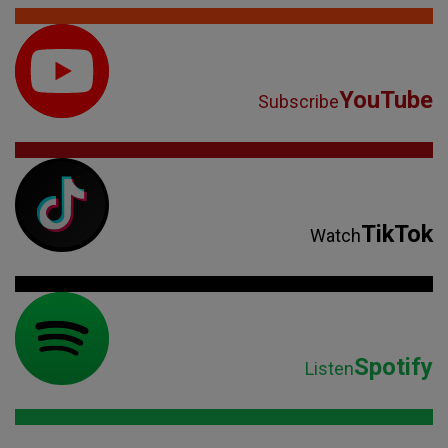
YouTube
Subscribe
TikTok
Watch
Spotify
Listen