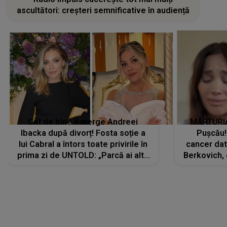
ascultători: creșteri semnificative în audiență
Cât de bine îi merge Andreei
MĂRTURIA
Ibacka după divorț! Fosta soție a
Pușcău!
lui Cabral a întors toate privirile în
cancer dato
prima zi de UNTOLD: „Parcă ai altă
Berkovich, 
strălucire, emani putere,
accident ru
încredere, siguranță...”
Dacă nu 