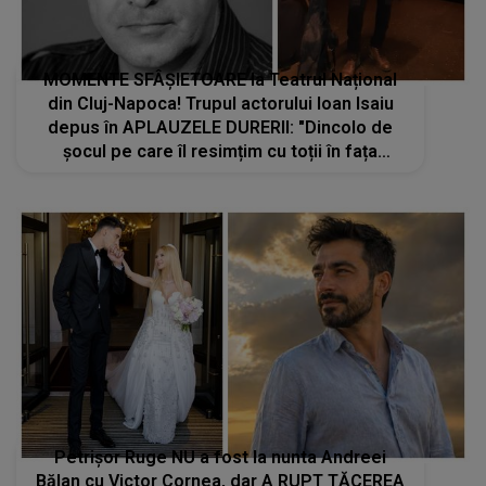
MOMENTE SFÂȘIETOARE la Teatrul Național
din Cluj-Napoca! Trupul actorului Ioan Isaiu
depus în APLAUZELE DURERII: "Dincolo de
șocul pe care îl resimțim cu toții în fața
acestei morți neașteptate se întinde acum
un..."
Petrișor Ruge NU a fost la nunta Andreei
Bălan cu Victor Cornea, dar A RUPT TĂCEREA