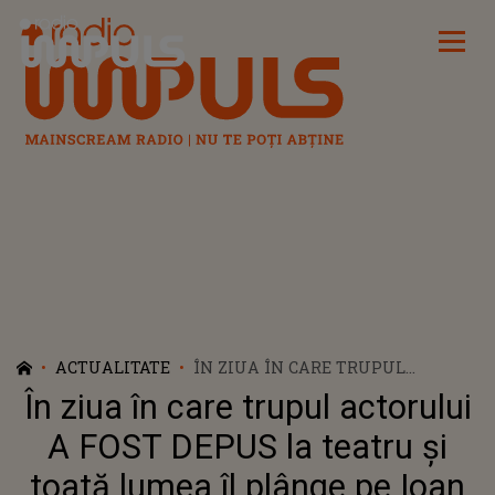
Radio Impuls
ACTUALITATE
ÎN ZIUA ÎN CARE TRUPUL
ACTORULUI A FOST DEPUS LA
În ziua în care trupul actorului
TEATRU ȘI TOATĂ LUMEA ÎL
PLÂNGE PE IOAN ISAIU, A FOST
A FOST DEPUS la teatru și
LUATĂ O DECIZIE NEAȘTEPTATĂ.
toată lumea îl plânge pe Ioan
S-A ÎNTÂMPLAT ÎN URMĂ CU O