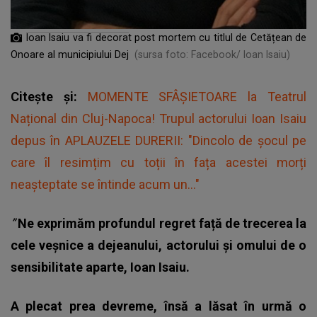
Ioan Isaiu va fi decorat post mortem cu titlul de Cetățean de
Onoare al municipiului Dej
(sursa foto: Facebook/ Ioan Isaiu)
Citește și:
MOMENTE SFÂȘIETOARE la Teatrul
Național din Cluj-Napoca! Trupul actorului Ioan Isaiu
depus în APLAUZELE DURERII: "Dincolo de șocul pe
care îl resimțim cu toții în fața acestei morți
neașteptate se întinde acum un..."
”
Ne exprimăm profundul regret față de trecerea la
cele veșnice a dejeanului, actorului și omului de o
sensibilitate aparte, Ioan Isaiu.
A plecat prea devreme, însă a lăsat în urmă o