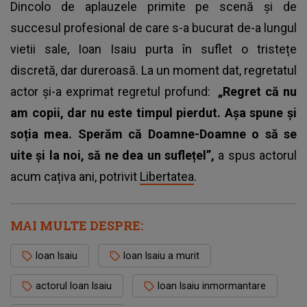
Dincolo de aplauzele primite pe scenă și de
succesul profesional de care s-a bucurat de-a lungul
vietii sale, Ioan Isaiu purta în suflet o tristețe
discretă, dar dureroasă. La un moment dat, regretatul
actor și-a exprimat regretul profund:
„Regret că nu
am copii, dar nu este timpul pierdut. Așa spune și
soția mea. Sperăm că Doamne-Doamne o să se
uite și la noi, să ne dea un suflețel”,
a spus actorul
acum cațiva ani, potrivit
Libertatea
.
MAI MULTE DESPRE:
Ioan Isaiu
Ioan Isaiu a murit
actorul Ioan Isaiu
Ioan Isaiu inmormantare