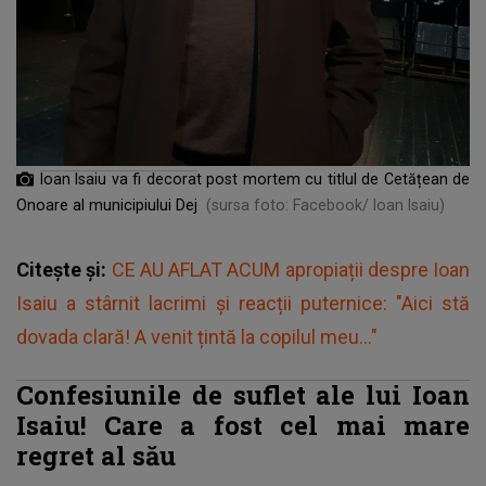
Ioan Isaiu va fi decorat post mortem cu titlul de Cetățean de
Onoare al municipiului Dej
(sursa foto: Facebook/ Ioan Isaiu)
Citește și:
CE AU AFLAT ACUM apropiații despre Ioan
Isaiu a stârnit lacrimi și reacții puternice: "Aici stă
dovada clară! A venit țintă la copilul meu..."
Confesiunile de suflet ale lui Ioan
Isaiu! Care a fost cel mai mare
regret al său