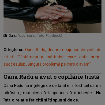
Oana Radu
(sursa foto: Facebook)
Citește și:
Oana Radu, despre neajunsurile vieții de
artist! Cântăreața a mărturisit care este prețul
succesului: „Singura problemă pe care o avem”
Oana Radu a avut o copilărie tristă
Oana Radu nu înțelege de ce tatăl ei a fost cel care a
părăsit-o, mai ales că îi spunea că o iubește:
"Nu
într-o relație fericită și îți spun și de ce.