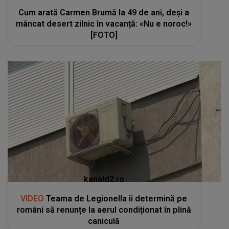
Cum arată Carmen Brumă la 49 de ani, deși a
mâncat desert zilnic în vacanță: «Nu e noroc!»
[FOTO]
kanald2.ro
VIDEO
Teama de Legionella îi determină pe
români să renunțe la aerul condiționat în plină
caniculă