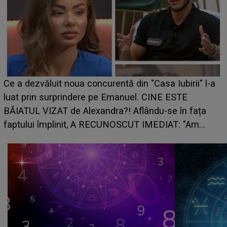
HOROSCOP de weekend, 8-9 august 2026. Zodia
l-a
care riscă să rămână fără bani. O decizie luată în
grabă îi aduce pierderi semnificative și îi dă toate
planurile peste cap