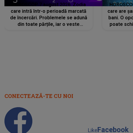
HOROSCOP 7 august 2026. Zodia
HOROSCOP 
care intră într-o perioadă marcată
care are șa
de încercări. Problemele se adună
bani. O opo
din toate părțile, iar o veste
poate schi
neașteptată îi dă planurile peste
la
cap
CONECTEAZĂ-TE CU NOI
Facebook
Like