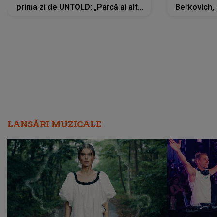
prima zi de UNTOLD: „Parcă ai altă
Berkovich, 
strălucire, emani putere,
accident ru
încredere, siguranță...”
Dacă nu 
LANSĂRI MUZICALE