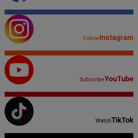
Instagram
Follow
YouTube
Subscribe
TikTok
Watch