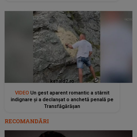
kanald2.ro
VIDEO
Un gest aparent romantic a stârnit
indignare și a declanșat o anchetă penală pe
Transfăgărășan
RECOMANDĂRI