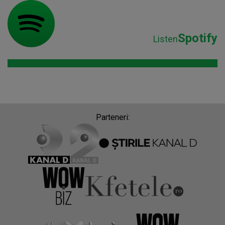
Spotify
Listen
Parteneri: