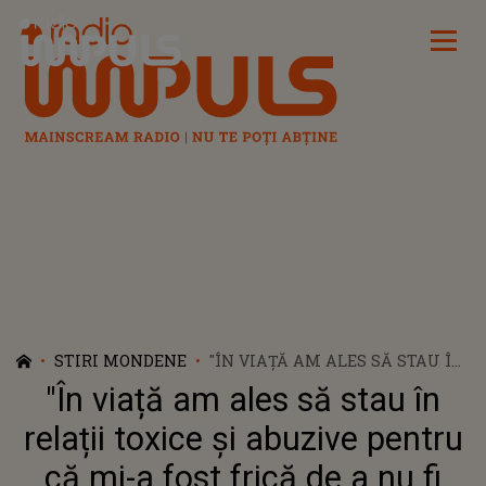
Radio Impuls
STIRI MONDENE
"ÎN VIAȚĂ AM ALES SĂ STAU ÎN
RELAȚII TOXICE ȘI ABUZIVE
"În viață am ales să stau în
PENTRU CĂ MI-A FOST FRICĂ
DE A NU FI PĂRĂSITĂ". OANA
relații toxice și abuzive pentru
RADU, AFECTATĂ ÎN RELAȚIILE
că mi-a fost frică de a nu fi
DE CUPLU, DUPĂ CE A CRESCUT