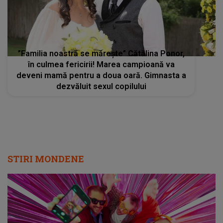
”Familia noastră se mărește” Cătălina Ponor,
în culmea fericirii! Marea campioană va
deveni mamă pentru a doua oară. Gimnasta a
dezvăluit sexul copilului
STIRI MONDENE