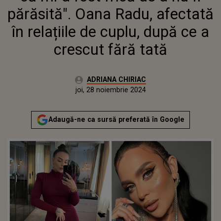
FĂRĂ TATĂ
părăsită". Oana Radu, afectată
în relațiile de cuplu, după ce a
crescut fără tată
Autor:
ADRIANA CHIRIAC
Publicat:
marți, 28 noiembrie 2023
Actualizat:
joi, 28 noiembrie 2024
Adaugă-ne ca sursă preferată în Google