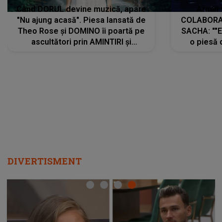
Când DORUL devine muzică, apare
Armin 
"Nu ajung acasă". Piesa lansată de
COLABORAR
Theo Rose și DOMINO îi poartă pe
SACHA: ""E
ascultători prin AMINTIRI și
o piesă 
REGĂSIRI, iar drumul emoțiilor
imediat pre
trece prin sufletul publicului:
cu mine șt
"Pentru toți cei care au plecat
păstrăm do
departe ca să le fie mai bine"
DIVERTISMENT