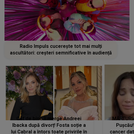
Radio Impuls cucerește tot mai mulți
ascultători: creșteri semnificative în audiență
Cât de bine îi merge Andreei
MĂRTURIA
Ibacka după divorț! Fosta soție a
Pușcău!
lui Cabral a întors toate privirile în
cancer dato