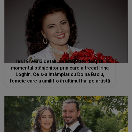
Ies la iveală detalii neașteptate despre
momentul stânjenitor prin care a trecut Irina
Loghin. Ce s-a întâmplat cu Doina Baciu,
femeie care a umilit-o în ultimul hal pe artistă