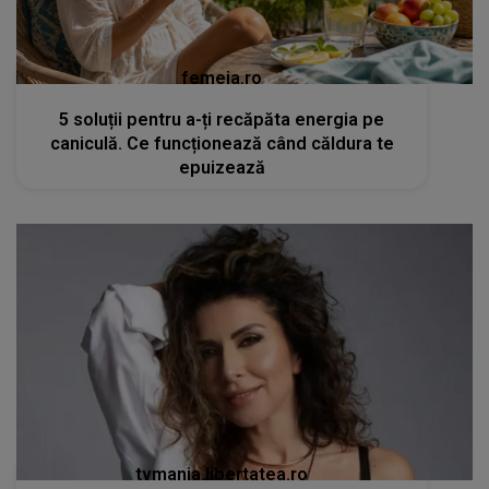
femeia.ro
5 soluții pentru a-ți recăpăta energia pe
caniculă. Ce funcționează când căldura te
epuizează
tvmania.libertatea.ro