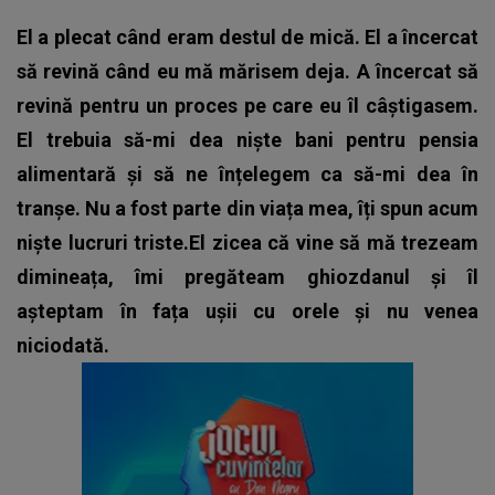
El a plecat când eram destul de mică. El a încercat
să revină când eu mă mărisem deja. A încercat să
revină pentru un proces pe care eu îl câștigasem.
El trebuia să-mi dea niște bani pentru pensia
alimentară și să ne înțelegem ca să-mi dea în
tranșe. Nu a fost parte din viața mea, îți spun acum
niște lucruri triste.El zicea că vine să mă trezeam
dimineața, îmi pregăteam ghiozdanul și îl
așteptam în fața ușii cu orele și nu venea
niciodată.