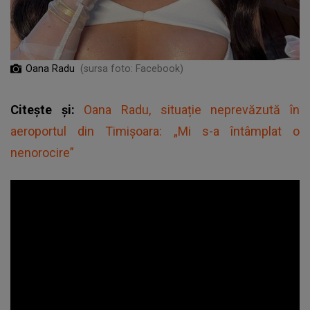
Oana Radu
(sursa foto: Facebook)
Citește și:
Oana Radu, situație neprevăzută în
aeroportul din Timișoara: „Mi s-a întâmplat o
nenorocire”