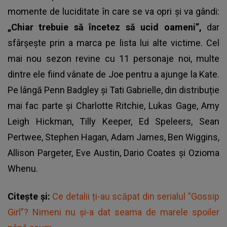
momente de luciditate în care se va opri și va gândi:
„Chiar trebuie să încetez să ucid oameni”,
dar
sfârșește prin a marca pe lista lui alte victime. Cel
mai nou sezon revine cu 11 personaje noi, multe
dintre ele fiind vânate de Joe pentru a ajunge la Kate.
Pe lângă Penn Badgley și Tati Gabrielle, din distribuție
mai fac parte și Charlotte Ritchie, Lukas Gage, Amy
Leigh Hickman, Tilly Keeper, Ed Speleers, Sean
Pertwee, Stephen Hagan, Adam James, Ben Wiggins,
Allison Pargeter, Eve Austin, Dario Coates și Ozioma
Whenu.
Citește și:
Ce detalii ți-au scăpat din serialul ”Gossip
Girl”? Nimeni nu și-a dat seama de marele spoiler