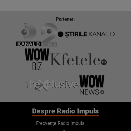
Parteneri:
Despre Radio Impuls
Frecvențe Radio Impuls