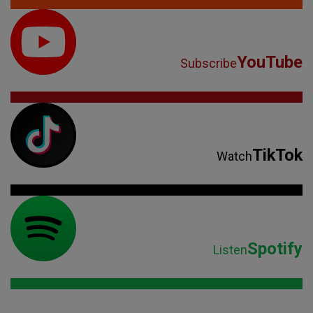
YouTube
Subscribe
TikTok
Watch
Spotify
Listen