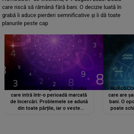
acum! În fața Alexandrei, concurentul din Casa Iubirii
face o MĂRTURISIRE NEAȘTEPTATĂ despre mama
sa: "I-am spus și ei în față, eu nu te iubesc pentru
că..."
HOROSCOP 7 august 2026. Zodia
HOROSCOP 
care intră într-o perioadă marcată
care are șa
de încercări. Problemele se adună
bani. O opo
din toate părțile, iar o veste
poate schi
neașteptată îi dă planurile peste
la
cap