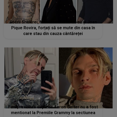
Socrii Shakirei, Montserrat Bernabeu și Joan
Pique Rovira, forțați să se mute din casa în
care stau din cauza cântăreței
Fanii, revoltati dupa ce Aaron Carter nu a fost
mentionat la Premiile Grammy la sectiunea