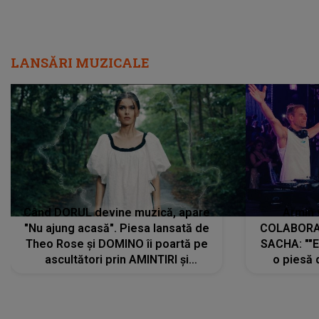
LANSĂRI MUZICALE
Când DORUL devine muzică, apare
Armin 
"Nu ajung acasă". Piesa lansată de
COLABORAR
Theo Rose și DOMINO îi poartă pe
SACHA: ""E
ascultători prin AMINTIRI și
o piesă 
REGĂSIRI, iar drumul emoțiilor
imediat pre
trece prin sufletul publicului:
cu mine șt
"Pentru toți cei care au plecat
păstrăm do