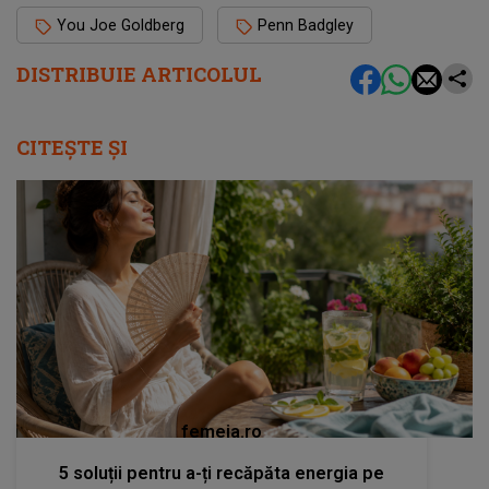
You Joe Goldberg
Penn Badgley
DISTRIBUIE ARTICOLUL
CITEȘTE ȘI
femeia.ro
5 soluții pentru a-ți recăpăta energia pe