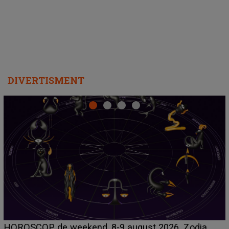
departe ca să le fie mai bine"
DIVERTISMENT
Emanuel a ținut ACEST DETALIU ASCUNS până