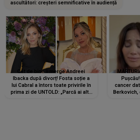
ascultători: creșteri semnificative în audiență
Cât de bine îi merge Andreei
MĂRTURIA
Ibacka după divorț! Fosta soție a
Pușcău!
lui Cabral a întors toate privirile în
cancer dato
prima zi de UNTOLD: „Parcă ai altă
Berkovich, 
strălucire, emani putere,
accident ru
încredere, siguranță...”
Dacă nu 