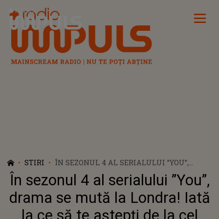
Radio Impuls
STIRI
ÎN SEZONUL 4 AL SERIALULUI ”YOU”,
DRAMA SE MUTĂ LA LONDRA! IATĂ LA CE
În sezonul 4 al serialului ”You”,
SĂ TE AȘTEPȚI DE LA CEL MAI NOU SEZON
AL SERIALULUI FENOMEN
drama se mută la Londra! Iată
la ce să te aștepți de la cel