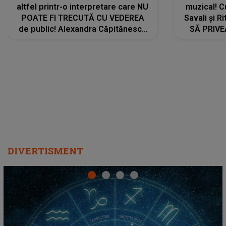
altfel printr-o interpretare care NU
muzical! C
POATE FI TRECUTĂ CU VEDEREA
Savali și Ri
de public! Alexandra Căpitănescu
SĂ PRIV
a lansat VERSIUNEA LIVE a piesei
DIVERTISMENT