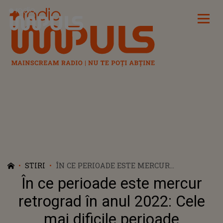
Radio Impuls
STIRI
ÎN CE PERIOADE ESTE MERCUR
RETROGRAD ÎN ANUL 2022: CELE MAI
În ce perioade este mercur
DIFICILE PERIOADE
retrograd în anul 2022: Cele
mai dificile perioade