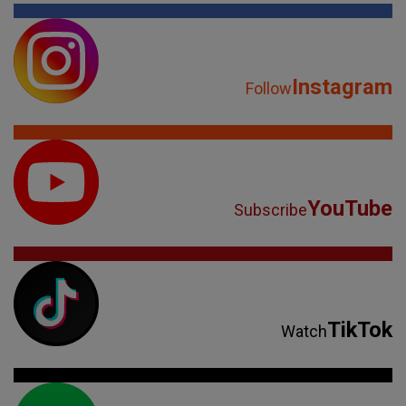
Instagram
Follow
YouTube
Subscribe
TikTok
Watch