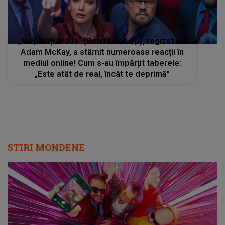
„Nu priviți în sus“ (Don't Look Up), regizat de
Adam McKay, a stârnit numeroase reacții în
mediul online! Cum s-au împărțit taberele:
„Este atât de real, încât te deprimă"
STIRI MONDENE