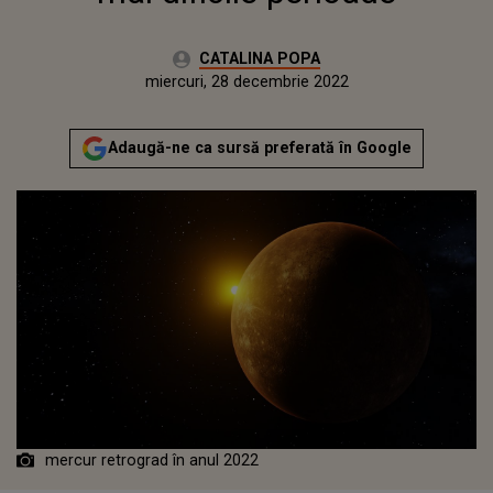
Autor:
CATALINA POPA
Publicat:
marți, 28 decembrie 2021
Actualizat:
miercuri, 28 decembrie 2022
Adaugă-ne ca sursă preferată în Google
mercur retrograd în anul 2022