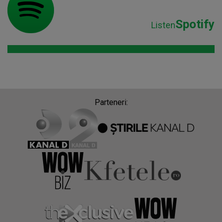
Spotify
Listen
Parteneri: