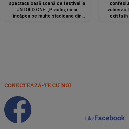
spectaculoasă scenă de festival la
confesiu
UNTOLD ONE: „Practic, nu ar
vulnerabil
încăpea pe multe stadioane din
exista în
lume”. Evenimentul începe joi, 6
august 2026
CONECTEAZĂ-TE CU NOI
Facebook
Like