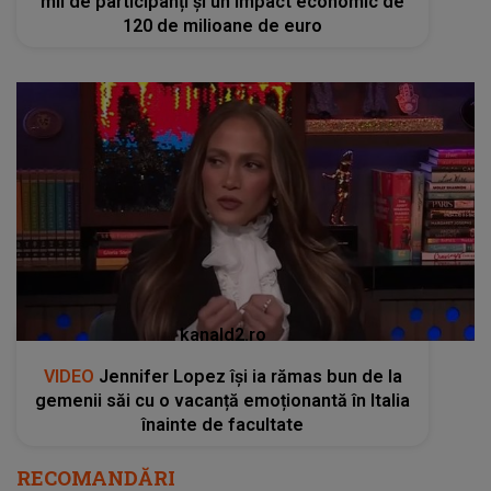
mii de participanți și un impact economic de
120 de milioane de euro
kanald2.ro
VIDEO
Jennifer Lopez își ia rămas bun de la
gemenii săi cu o vacanță emoționantă în Italia
înainte de facultate
RECOMANDĂRI