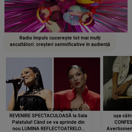
Radio Impuls cucerește tot mai mulți
ascultători: creșteri semnificative în audiență
Tania Turtureanu pregătește O
Alexandra
REVENIRE SPECTACULOASĂ la Sala
ușa cătr
Palatului! Când se va aprinde din
CONFES
nou LUMINA REFLECTOATRELOR
Avertismentu