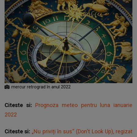
mercur retrograd în anul 2022
Citeste si:
Prognoza meteo pentru luna ianuarie
2022
Citeste si:
„Nu priviți în sus“ (Don't Look Up), regizat