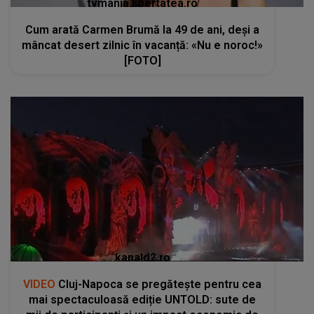
tvmania.libertatea.ro
Cum arată Carmen Brumă la 49 de ani, deși a
mâncat desert zilnic în vacanță: «Nu e noroc!»
[FOTO]
kanald2.ro
VIDEO
Cluj-Napoca se pregătește pentru cea
mai spectaculoasă ediție UNTOLD: sute de