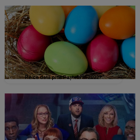
Pe ce dată pică Paştele în 2022?