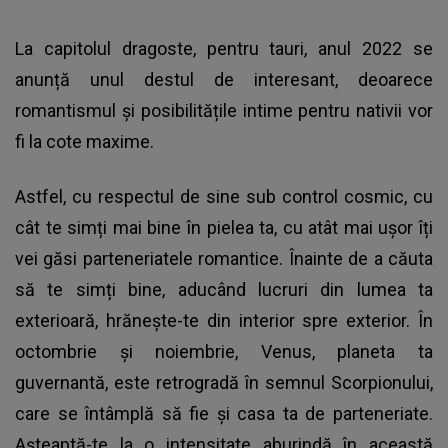
La capitolul dragoste, pentru tauri, anul 2022 se
anunță unul destul de interesant, deoarece
romantismul și posibilitățile intime pentru nativii vor
fi la cote maxime.
Astfel, cu respectul de sine sub control cosmic, cu
cât te simți mai bine în pielea ta, cu atât mai ușor îți
vei găsi parteneriatele romantice. Înainte de a căuta
să te simți bine, aducând lucruri din lumea ta
exterioară, hrănește-te din interior spre exterior. În
octombrie și noiembrie, Venus, planeta ta
guvernantă, este retrogradă în semnul Scorpionului,
care se întâmplă să fie și casa ta de parteneriate.
Așteaptă-te la o intensitate aburindă în această