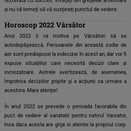
rezolvată cu succes. Învățați din greșelile anterioare
și nu vă temeți să vă susțineți punctul de vedere.
Horoscop 2022 Vărsător
Anul 2022 îi va motiva pe Vărsători să se
autodepășească. Persoanele din această zodie de
aer sunt predispuse la indecizie în acest an, dar vor fi
expuse situațiilor care necesită decizii clare și
increzatoare. Astrele avertizează, de asemenea,
împotriva deciziilor pripite și a acțiunii ca urmare a
acestora. Mare atenție!
În anul 2022 se prevede o perioada favorabila din
puct de vedere al sanatatii pentru nativul Varsator,
însa daca acesta are grija si atentie la propriul corp.