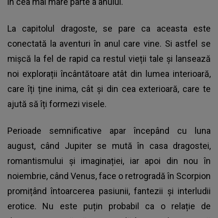
în cea mai mare parte a anului.
La capitolul dragoste, se pare ca aceasta este
conectată la aventuri în anul care vine. Si astfel se
mișcă la fel de rapid ca restul vieții tale și lansează
noi explorații încântătoare atât din lumea interioară,
care îți ține inima, cât și din cea exterioară, care te
ajută să îți formezi visele.
Perioade semnificative apar începând cu luna
august, când Jupiter se mută în casa dragostei,
romantismului și imaginației, iar apoi din nou în
noiembrie, când Venus, face o retrogradă în Scorpion
promițând întoarcerea pasiunii, fantezii și interludii
erotice. Nu este puțin probabil ca o relație de