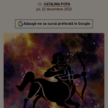
Autor:
CATALINA POPA
Publicat:
miercuri, 22 decembrie 2021
Actualizat:
joi, 22 decembrie 2022
Adaugă-ne ca sursă preferată în Google