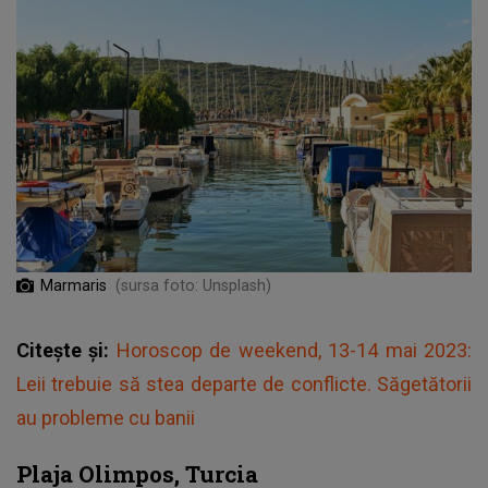
Marmaris
(sursa foto: Unsplash)
Citește și:
Horoscop de weekend, 13-14 mai 2023:
Leii trebuie să stea departe de conflicte. Săgetătorii
au probleme cu banii
Plaja Olimpos, Turcia