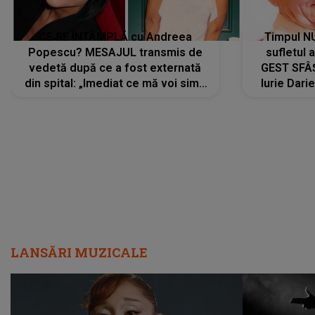
CE SE ÎNTÂMPLĂ cu Andreea
Timpul N
Popescu? MESAJUL transmis de
sufletul 
vedetă după ce a fost externată
GEST SFÂȘ
din spital: „Imediat ce mă voi simți
Iurie Dari
mai bine...”
măsură ce
LANSĂRI MUZICALE