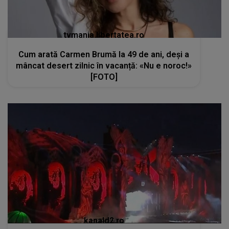
tvmania.libertatea.ro
Cum arată Carmen Brumă la 49 de ani, deși a
mâncat desert zilnic în vacanță: «Nu e noroc!»
[FOTO]
kanald2.ro