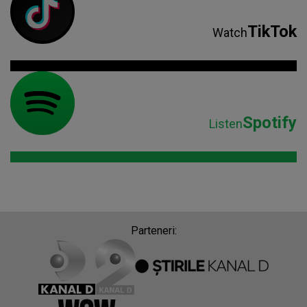
TikTok
Watch
Spotify
Listen
Parteneri: