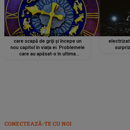
HOROSCOP 5 august 2026. Zodia
Irina R
care scapă de griji și începe un
electriza
nou capitol în viața ei. Problemele
surpri
care au apăsat-o în ultima
perioadă își găsesc, în sfârșit,
rezolvarea
CONECTEAZĂ-TE CU NOI