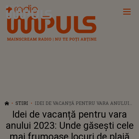
Radio Impuls
STIRI
IDEI DE VACANȚĂ PENTRU VARA ANULUI
2023: UNDE GĂSEȘTI CELE MAI FRUMOASE
Idei de vacanță pentru vara
LOCURI DE PLAJĂ
anului 2023: Unde găsești cele
mai frumoase locuri de plajă