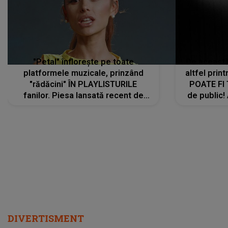
"Petal" înflorește pe toate
De această 
platformele muzicale, prinzând
altfel prin
"rădăcini" ÎN PLAYLISTURILE
POATE FI
fanilor. Piesa lansată recent de
de public!
Ariana Grande îi face pe
a lansat V
ascultători SĂ O ASCULTE PE
REPEAT
DIVERTISMENT