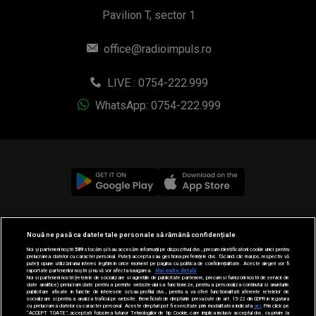
Pavilion T, sector 1
office@radioimpuls.ro
LIVE : 0754-222.999
WhatsApp: 0754-222.999
© 2019-2026 DOGAN MEDIA INTERNATIONAL SA, Toate
Nouă ne pasă ca datele tale personale să rămână confidențiale
drepturile rezervate.
Noi și partenerii noștri
589
stocăm și/sau accesăm informații pe dispozitivul dvs., precum identificatorii cookie unici pentru
prelucrarea datelor cu caracter personal. Puteți accepta sau gestiona preferințele dvs. făcând clic mai jos, respectiv vă
puteți opune utilizării unui interes legitim în orice moment pe pagina cu politica de confidențialitate. Aceste alegeri vor fi
raportate partenerilor noștri și nu vă vor afecta navigarea.
Mai multe detalii
Noi si partenerii nostri (retelele de socializare si agentiile de publicitate partenere, precum si furnizorii nostri de servicii de
date analitice) prelucram date pentru a permite website-ului sa functioneze, pentru a personaliza continutul si anunturile
publicitare afisate in functie de interesele si/sau profilul dvs., pentru a va oferi functionalitati aferente retelelor de
socializare si pentru a analiza traficul pe website. Beneficiati de drepturile prevazute de art. 15-22 din GDPR in legatura
cu prelucrarea datelor cu caracter personal. Aceste drepturi pot fi exercitate prin modalitatea indicata
aici
. Prin click pe
“ACCEPT TOATE”, acceptati folosirea tuturor Tehnologiilor de tip Cookie, care implica inclusiv acceptul dvs. cu privire la