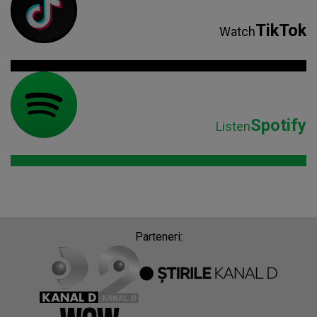
TikTok
Watch
Spotify
Listen
Parteneri: