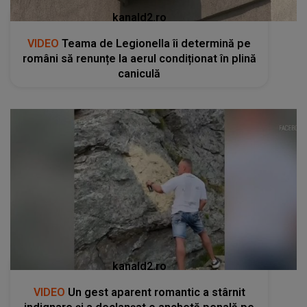
kanald2.ro
VIDEO
Teama de Legionella îi determină pe
români să renunțe la aerul condiționat în plină
caniculă
kanald2.ro
VIDEO
Un gest aparent romantic a stârnit