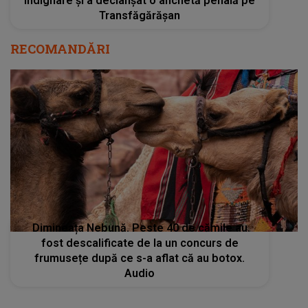
indignare și a declanșat o anchetă penală pe
Transfăgărășan
RECOMANDĂRI
Dimineața Nebună. Peste 40 de cămile au
fost descalificate de la un concurs de
frumusețe după ce s-a aflat că au botox.
Audio