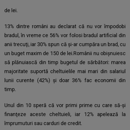
de lei.
13% dintre români au declarat că nu vor împodobi
bradul, în vreme ce 56% vor folosi
bradul artificial
din
anii trecuţi, iar 30% spun că şi-ar cumpăra un brad, cu
un buget maxim de 150 de lei.Românii nu obişnuiesc
să plănuiască din timp bugetul de sărbători: marea
majoritate suportă cheltuielile mai mari din salariul
lunii curente (42%) şi doar 36% fac economii din
timp.
Unul din 10 speră că vor primi prime cu care să-şi
finanţeze aceste cheltuieli, iar 12% apelează la
împrumuturi sau carduri de credit.