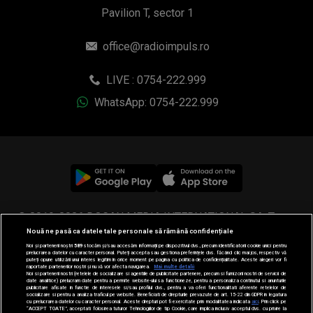
Pavilion T, sector 1
office@radioimpuls.ro
LIVE : 0754-222.999
WhatsApp: 0754-222.999
© 2019-2026 DOGAN MEDIA INTERNATIONAL SA, Toate
Nouă ne pasă ca datele tale personale să rămână confidențiale
drepturile rezervate.
Noi și partenerii noștri
589
stocăm și/sau accesăm informații pe dispozitivul dvs., precum identificatorii cookie unici pentru
prelucrarea datelor cu caracter personal. Puteți accepta sau gestiona preferințele dvs. făcând clic mai jos, respectiv vă
puteți opune utilizării unui interes legitim în orice moment pe pagina cu politica de confidențialitate. Aceste alegeri vor fi
raportate partenerilor noștri și nu vă vor afecta navigarea.
Mai multe detalii
Noi si partenerii nostri (retelele de socializare si agentiile de publicitate partenere, precum si furnizorii nostri de servicii de
date analitice) prelucram date pentru a permite website-ului sa functioneze, pentru a personaliza continutul si anunturile
publicitare afisate in functie de interesele si/sau profilul dvs., pentru a va oferi functionalitati aferente retelelor de
socializare si pentru a analiza traficul pe website. Beneficiati de drepturile prevazute de art. 15-22 din GDPR in legatura
cu prelucrarea datelor cu caracter personal. Aceste drepturi pot fi exercitate prin modalitatea indicata
aici
. Prin click pe
“ACCEPT TOATE”, acceptati folosirea tuturor Tehnologiilor de tip Cookie, care implica inclusiv acceptul dvs. cu privire la