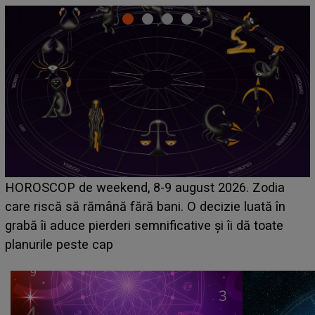
Emanuel a ținut ACEST DETALIU ASCUNS până
acum! În fața Alexandrei, concurentul din Casa Iubirii
face o MĂRTURISIRE NEAȘTEPTATĂ despre mama
sa: "I-am spus și ei în față, eu nu te iubesc pentru
că..."