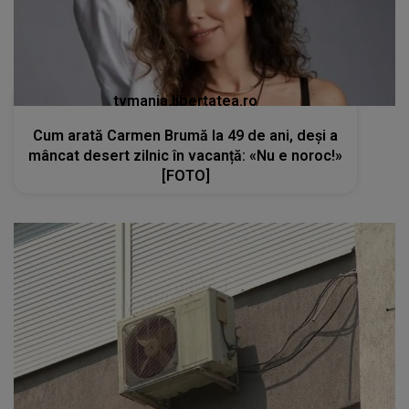
tvmania.libertatea.ro
Cum arată Carmen Brumă la 49 de ani, deși a
mâncat desert zilnic în vacanță: «Nu e noroc!»
[FOTO]