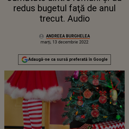
redus bugetul faţă de anul
trecut. Audio
Autor:
ANDREEA BURGHELEA
Publicat:
luni, 13 decembrie 2021
Actualizat:
marți, 13 decembrie 2022
Adaugă-ne ca sursă preferată în Google