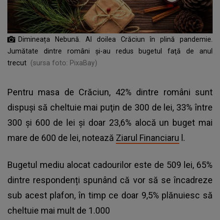
Dimineața Nebună. Al doilea Crăciun în plină pandemie.
Jumătate dintre români și-au redus bugetul faţă de anul
trecut
(sursa foto: PixaBay)
Pentru masa de Crăciun, 42% dintre români sunt
dispuşi să cheltuie mai puţin de 300 de lei, 33% între
300 şi 600 de lei şi doar 23,6% alocă un buget mai
mare de 600 de lei, notează
Ziarul Financiaru
l.
Bugetul mediu alocat cadourilor este de 509 lei, 65%
dintre respondenți spunând că vor să se încadreze
sub acest plafon, în timp ce doar 9,5% plănuiesc să
cheltuie mai mult de 1.000