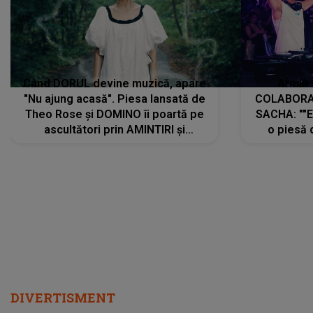
Când DORUL devine muzică, apare
Armin 
"Nu ajung acasă". Piesa lansată de
COLABORAR
Theo Rose și DOMINO îi poartă pe
SACHA: ""E
ascultători prin AMINTIRI și
o piesă 
REGĂSIRI, iar drumul emoțiilor
imediat pre
trece prin sufletul publicului:
cu mine șt
"Pentru toți cei care au plecat
păstrăm do
departe ca să le fie mai bine"
DIVERTISMENT