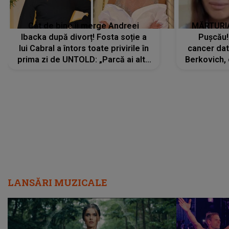
Cât de bine îi merge Andreei
MĂRTURIA
Ibacka după divorț! Fosta soție a
Pușcău!
lui Cabral a întors toate privirile în
cancer dato
prima zi de UNTOLD: „Parcă ai altă
Berkovich, 
strălucire, emani putere,
accident ru
încredere, siguranță...”
Dacă nu 
LANSĂRI MUZICALE