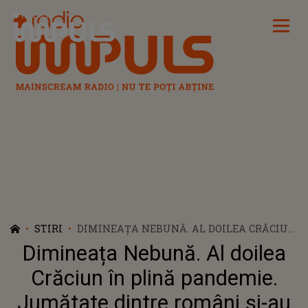
Radio Impuls
STIRI
DIMINEAȚA NEBUNĂ. AL DOILEA CRĂCIUN
ÎN PLINĂ PANDEMIE. JUMĂTATE DINTRE
Dimineața Nebună. Al doilea
ROMÂNI ȘI-AU REDUS BUGETUL FAŢĂ DE
ANUL TRECUT. AUDIO
Crăciun în plină pandemie.
Jumătate dintre români și-au