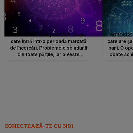
HOROSCOP 7 august 2026. Zodia
HOROSCOP 
care intră într-o perioadă marcată
care are șa
de încercări. Problemele se adună
bani. O opo
din toate părțile, iar o veste
poate schi
neașteptată îi dă planurile peste
la
cap
CONECTEAZĂ-TE CU NOI