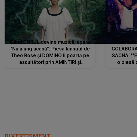
Când DORUL devine muzică, apare
Armin 
"Nu ajung acasă". Piesa lansată de
COLABORAR
Theo Rose și DOMINO îi poartă pe
SACHA: ""E
ascultători prin AMINTIRI și
o piesă 
REGĂSIRI, iar drumul emoțiilor
imediat pre
trece prin sufletul publicului:
cu mine șt
"Pentru toți cei care au plecat
păstrăm do
departe ca să le fie mai bine"
DIVERTISMENT