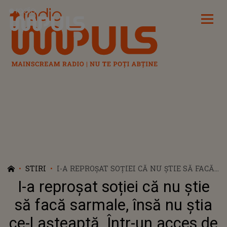
Radio Impuls
STIRI
I-A REPROȘAT SOȚIEI CĂ NU ȘTIE SĂ FACĂ
SARMALE, ÎNSĂ NU ȘTIA CE-L AȘTEAPTĂ.
I-a reproșat soției că nu știe
ÎNTR-UN ACCES DE FURIE, SOȚIA L-A
ÎNJUNGHIAT
să facă sarmale, însă nu știa
ce-l așteaptă. Într-un acces de