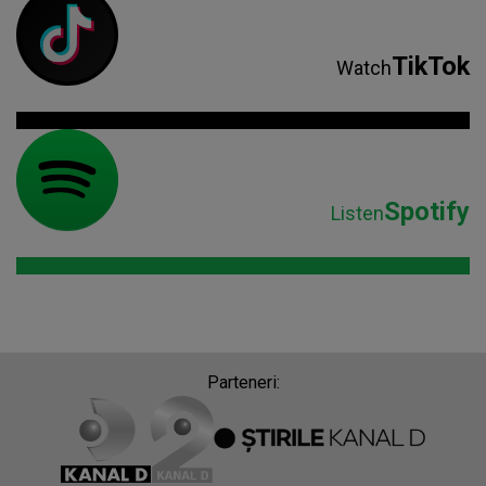
TikTok
Watch
Spotify
Listen
Parteneri: