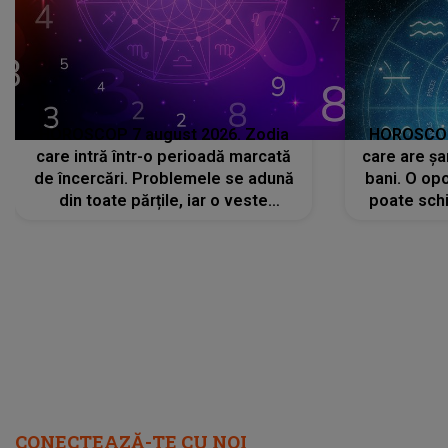
HOROSCOP 7 august 2026. Zodia
HOROSCOP 
care intră într-o perioadă marcată
care are șa
de încercări. Problemele se adună
bani. O opo
din toate părțile, iar o veste
poate schi
neașteptată îi dă planurile peste
la
cap
CONECTEAZĂ-TE CU NOI