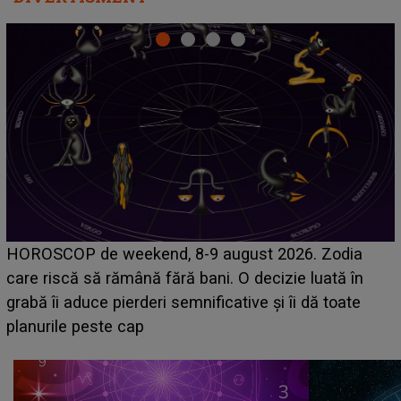
Emanuel a ținut ACEST DETALIU ASCUNS până
acum! În fața Alexandrei, concurentul din Casa Iubirii
face o MĂRTURISIRE NEAȘTEPTATĂ despre mama
sa: "I-am spus și ei în față, eu nu te iubesc pentru
că..."