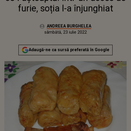
furie, soția l-a înjunghiat
Autor:
ANDREEA BURGHELEA
Publicat:
vineri, 7 mai 2021
Actualizat:
sâmbătă, 23 iulie 2022
Adaugă-ne ca sursă preferată în Google