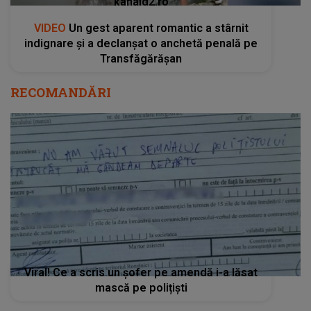
kanald2.ro
VIDEO
Un gest aparent romantic a stârnit
indignare și a declanșat o anchetă penală pe
Transfăgărășan
RECOMANDĂRI
Viral! Ce a scris un șofer pe amendă i-a lăsat
mască pe polițiști