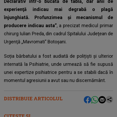
Declarativ într-o bucată de tablă, dar anii de
experienţă indicau mai degrabă o plagă
înjunghiată. Profunzimea şi mecanismul de
producere indicau asta”
, a precizat medicul primar
chirurg Iulian Preda, din cadrul Spitalului Judeţean de
Urgenţă „Mavromati” Botoşani.
Soția bărbatului a fost audiată de polițiști și ulterior
internată la
Psihiatrie
, unde urmează să fie supusă
unei expertize psihiatrice pentru a se stabili dacă în
momentul agresiunii a avut sau nu discernământ.
DISTRIBUIE ARTICOLUL
CITEȘTE ȘI