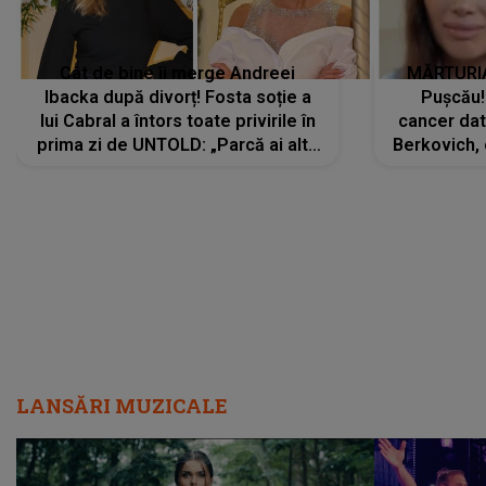
Cât de bine îi merge Andreei
MĂRTURIA
Ibacka după divorț! Fosta soție a
Pușcău!
lui Cabral a întors toate privirile în
cancer dato
prima zi de UNTOLD: „Parcă ai altă
Berkovich, 
strălucire, emani putere,
accident ru
încredere, siguranță...”
Dacă nu 
LANSĂRI MUZICALE