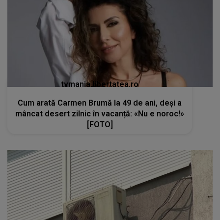
tvmania.libertatea.ro
Cum arată Carmen Brumă la 49 de ani, deși a
mâncat desert zilnic în vacanță: «Nu e noroc!»
[FOTO]