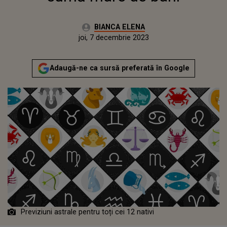
Autor:
BIANCA ELENA
Publicat:
joi, 7 decembrie 2023
Actualizat:
joi, 7 decembrie 2023
Adaugă-ne ca sursă preferată în Google
Previziuni astrale pentru toți cei 12 nativi