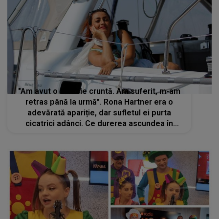
"Am avut o sărăcie cruntă. Am suferit, m-am
retras până la urmă". Rona Hartner era o
adevărată apariție, dar sufletul ei purta
cicatrici adânci. Ce durerea ascundea în
spatele zâmbetului ei luminos