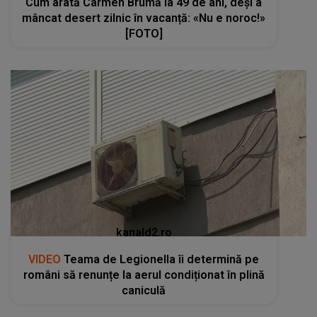
Cum arată Carmen Brumă la 49 de ani, deși a
mâncat desert zilnic în vacanță: «Nu e noroc!»
[FOTO]
kanald2.ro
VIDEO
Teama de Legionella îi determină pe
români să renunțe la aerul condiționat în plină
caniculă