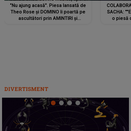
"Nu ajung acasă". Piesa lansată de
COLABORAR
Theo Rose și DOMINO îi poartă pe
SACHA: ""E
ascultători prin AMINTIRI și
o piesă 
REGĂSIRI, iar drumul emoțiilor
imediat pre
trece prin sufletul publicului:
cu mine șt
"Pentru toți cei care au plecat
păstrăm do
departe ca să le fie mai bine"
DIVERTISMENT