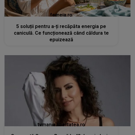
femeia.ro
5 soluții pentru a-ți recăpăta energia pe
caniculă. Ce funcționează când căldura te
epuizează
tvmania.libertatea.ro