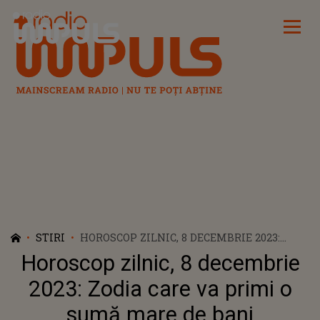
Radio Impuls
STIRI
HOROSCOP ZILNIC, 8 DECEMBRIE 2023:
ZODIA CARE VA PRIMI O SUMĂ MARE DE
Horoscop zilnic, 8 decembrie
BANI
2023: Zodia care va primi o
sumă mare de bani