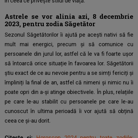
în ceea ce privește stilul de viață.
Astrele se vor alinia azi, 8 decembrie
2023, pentru zodia Săgetător
Sezonul Săgetătorilor îi ajută pe acești nativi să fie
mult mai energici, precum și să comunice cu
persoanele din jurul lor, astfel că le va fi foarte ușor
să întoarcă orice situație în favoarea lor. Săgetătorii
știu exact de ce au nevoie pentru a se simți fericiți și
împliniți la final de an, astfel că nimeni și nimic nu îi
poate opri din a-și atinge obiectivele. În plus, relațiile
pe care le-au stabilit cu persoanele pe care le-au
cunoscut în ultima perioadă îi vor ajută să obțină
ceea ce și-au dorit.
Citește și:
Horoscop 2024 pentru toate zodiile: