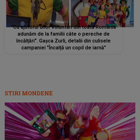
"Cu ajutorul unor voluntari din toată România
adunăm de la familii câte o pereche de
încălțări". Gașca Zurli, detalii din culisele
campaniei "Încalță un copil de iarnă"
STIRI MONDENE