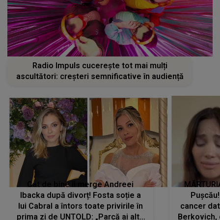
Radio Impuls cucerește tot mai mulți
ascultători: creșteri semnificative în audiență
Cât de bine îi merge Andreei
MĂRTURIA
Ibacka după divorț! Fosta soție a
Pușcău!
lui Cabral a întors toate privirile în
cancer dato
prima zi de UNTOLD: „Parcă ai altă
Berkovich, 