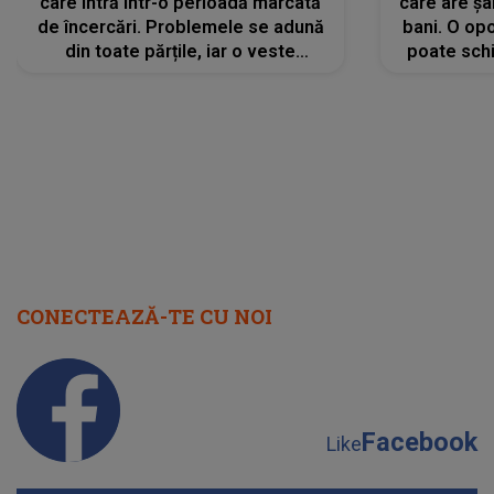
care intră într-o perioadă marcată
care are șa
de încercări. Problemele se adună
bani. O opo
din toate părțile, iar o veste
poate schi
neașteptată îi dă planurile peste
la
cap
CONECTEAZĂ-TE CU NOI
Facebook
Like