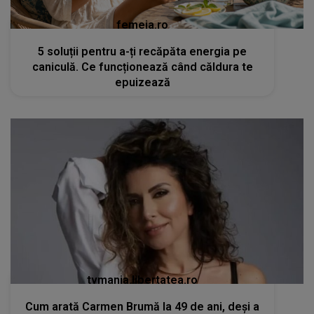
femeia.ro
5 soluții pentru a-ți recăpăta energia pe
caniculă. Ce funcționează când căldura te
epuizează
tvmania.libertatea.ro
Cum arată Carmen Brumă la 49 de ani, deși a