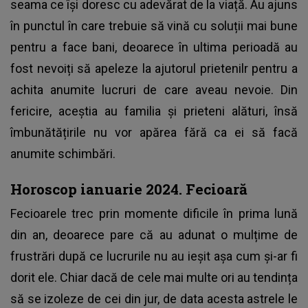
seama ce își doresc cu adevărat de la viață. Au ajuns
în punctul în care trebuie să vină cu soluții mai bune
pentru a face bani, deoarece în ultima perioadă au
fost nevoiți să apeleze la ajutorul prietenilr pentru a
achita anumite lucruri de care aveau nevoie. Din
fericire, aceștia au familia și prieteni alături, însă
îmbunătățirile nu vor apărea fără ca ei să facă
anumite schimbări.
Horoscop ianuarie 2024. Fecioară
Fecioarele trec prin momente dificile în prima lună
din an, deoarece pare că au adunat o mulțime de
frustrări după ce lucrurile nu au ieșit așa cum și-ar fi
dorit ele. Chiar dacă de cele mai multe ori au tendința
să se izoleze de cei din jur, de data acesta astrele le