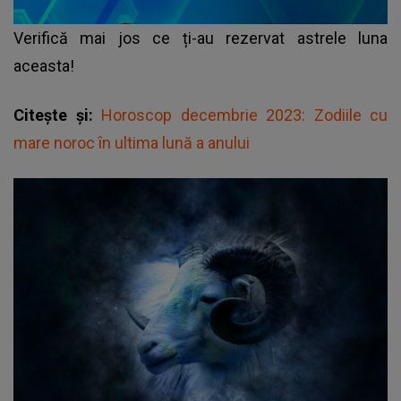
Verifică mai jos ce ți-au rezervat astrele luna
aceasta!
Citește și:
Horoscop decembrie 2023: Zodiile cu
mare noroc în ultima lună a anului