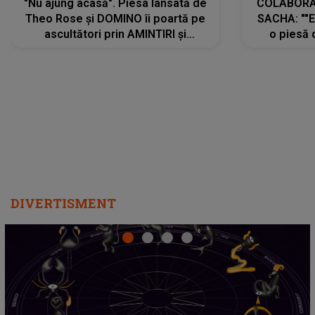
"Nu ajung acasă". Piesa lansată de
COLABORAR
Theo Rose și DOMINO îi poartă pe
SACHA: ""E
ascultători prin AMINTIRI și
o piesă 
REGĂSIRI, iar drumul emoțiilor
imediat pre
trece prin sufletul publicului:
cu mine șt
"Pentru toți cei care au plecat
păstrăm do
departe ca să le fie mai bine"
DIVERTISMENT