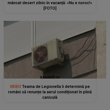
mâncat desert zilnic în vacanță: «Nu e noroc!»
[FOTO]
kanald2.ro
VIDEO
Teama de Legionella îi determină pe
români să renunțe la aerul condiționat în plină
caniculă