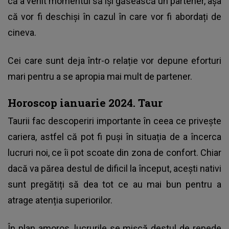
că a venit momentul să își găsească un partener, așa
că vor fi deschiși în cazul în care vor fi abordați de
cineva.
Cei care sunt deja într-o relație vor depune eforturi
mari pentru a se apropia mai mult de partener.
Horoscop ianuarie 2024. Taur
Taurii fac descoperiri importante în ceea ce privește
cariera, astfel că pot fi puși în situația de a încerca
lucruri noi, ce îi pot scoate din zona de confort. Chiar
dacă va părea destul de dificil la început, acești nativi
sunt pregătiți să dea tot ce au mai bun pentru a
atrage atenția superiorilor.
În plan amoros, lucrurile se mișcă destul de repede