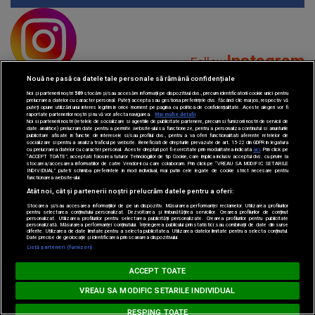
Instagram
Follow
Nouă ne pasă ca datele tale personale să rămână confidențiale
Noi și partenerii noștri
589
stocăm și/sau accesăm informații pe dispozitivul dvs., precum identificatorii cookie unici pentru
prelucrarea datelor cu caracter personal. Puteți accepta sau gestiona preferințele dvs. făcând clic mai jos, respectiv vă
puteți opune utilizării unui interes legitim în orice moment pe pagina cu politica de confidențialitate. Aceste alegeri vor fi
raportate partenerilor noștri și nu vă vor afecta navigarea.
Mai multe detalii
Noi si partenerii nostri (retelele de socializare si agentiile de publicitate partenere, precum si furnizorii nostri de servicii de
date analitice) prelucram date pentru a permite website-ului sa functioneze, pentru a personaliza continutul si anunturile
publicitare afisate in functie de interesele si/sau profilul dvs., pentru a va oferi functionalitati aferente retelelor de
socializare si pentru a analiza traficul pe website. Beneficiati de drepturile prevazute de art. 15-22 din GDPR in legatura
YouTube
cu prelucrarea datelor cu caracter personal. Aceste drepturi pot fi exercitate prin modalitatea indicata
aici
. Prin click pe
Subscribe
“ACCEPT TOATE”, acceptati folosirea tuturor Tehnologiilor de tip Cookie, care implica inclusiv acceptul dvs. cu privire la
stocarea/accesarea informatiilor de catre Vendor-ii cu care colaboram. Prin click pe “VREAU SA MODIFIC SETARILE
INDIVIDUAL” puteti schimba preferintele in mod individual, mai putin cele legate de cookie strict necesare pentru
functionarea website-ului.
Atât noi, cât și partenerii noștri prelucrăm datele pentru a oferi:
Stocarea și/sau accesarea informațiilor de pe un dispozitiv. Măsurarea performanței reclamelor. Utilizarea profilurilor
pentru selectarea conținutului personalizat. Dezvoltarea și îmbunătățirea serviciilor. Crearea profilurilor de conținut
personalizat. Utilizarea profilurilor pentru selectarea publicității personalizate. Crearea profilurilor pentru publicitate
personalizată. Măsurarea performanței conținutului. Înțelegerea publicului prin statistici sau combinații de date din surse
diferite. Utilizarea de date limitate pentru a selecta publicitatea. Utilizarea datelor limitate pentru a selecta conținutul.
Date precise de geolocație și identificarea prin scanarea dispozitivului.
Loading...
TikTok
Watch
Listă parteneri (furnizori)
MUSIC NON STOP
ACCEPT TOATE
#hitperepeat
VREAU SA MODIFIC SETARILE INDIVIDUAL
RESPING TOATE