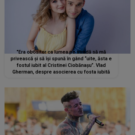
"Era obositor ca lumea pe stradă să mă
privească și să își spună în gând “uite, ăsta e
fostul iubit al Cristinei Ciobănașu”. Vlad
Gherman, despre asocierea cu fosta iubită