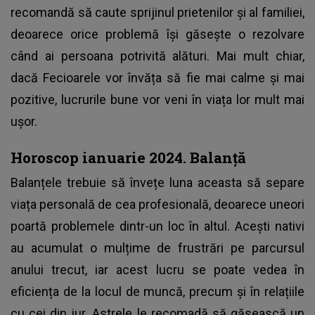
recomandă să caute sprijinul prietenilor și al familiei,
deoarece orice problemă își găsește o rezolvare
când ai persoana potrivită alături. Mai mult chiar,
dacă Fecioarele vor învăța să fie mai calme și mai
pozitive, lucrurile bune vor veni în viața lor mult mai
ușor.
Horoscop ianuarie 2024. Balanță
Balanțele trebuie să învețe luna aceasta să separe
viața personală de cea profesională, deoarece uneori
poartă problemele dintr-un loc în altul. Acești nativi
au acumulat o mulțime de frustrări pe parcursul
anului trecut, iar acest lucru se poate vedea în
eficiența de la locul de muncă, precum și în relațiile
cu cei din jur. Astrele le recomadă să găsească un