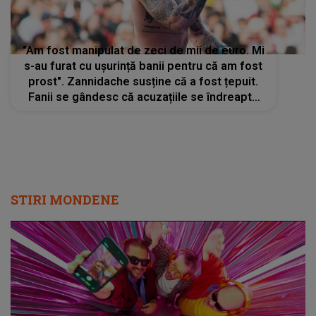
"Am fost manipulat de zeci de mii de euro. Mi
s-au furat cu ușurință banii pentru că am fost
prost". Zannidache susține că a fost țepuit.
Fanii se gândesc că acuzațiile se îndreaptă
către Alex Velea
STIRI MONDENE