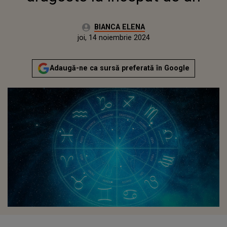
Autor:
BIANCA ELENA
Publicat:
marți, 14 noiembrie 2023
Actualizat:
joi, 14 noiembrie 2024
Adaugă-ne ca sursă preferată în Google