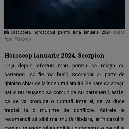
Descoperă horoscopul pentru luna ianuarie 2024
(sursa
foto: PixaBay)
Horoscop ianuarie 2024. Scorpion
Deși depun eforturi mari pentru ca relația cu
partenerul să fie mai bună, Scorpionii au parte de
ghinion chiar de la începutul anului. Se pare că acești
nativi nu reușesc să comunice cu partenerul, astfel
că se va produce o ruptură între ei, ce va duce
treptat la o mulțime de conflicte. Astrele le
recomandă să aibă mai multă răbdare, iar în cazul în
care nu reușesc să ajungă la un consens, o pauză le