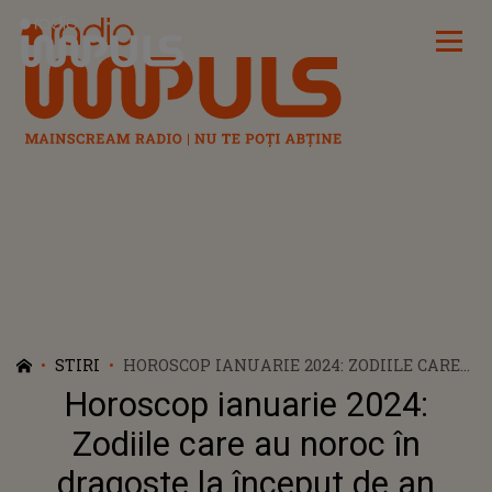
Radio Impuls
STIRI
HOROSCOP IANUARIE 2024: ZODIILE CARE
AU NOROC ÎN DRAGOSTE LA ÎNCEPUT DE
Horoscop ianuarie 2024:
AN
Zodiile care au noroc în
dragoste la început de an