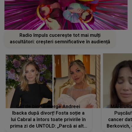
Radio Impuls cucerește tot mai mulți
ascultători: creșteri semnificative în audiență
Cât de bine îi merge Andreei
MĂRTURIA
Ibacka după divorț! Fosta soție a
Pușcău!
lui Cabral a întors toate privirile în
cancer dato
prima zi de UNTOLD: „Parcă ai altă
Berkovich, 