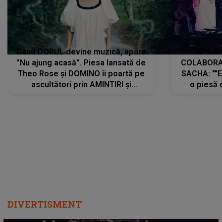
Când DORUL devine muzică, apare
Armin 
"Nu ajung acasă". Piesa lansată de
COLABORAR
Theo Rose și DOMINO îi poartă pe
SACHA: ""E
ascultători prin AMINTIRI și
o piesă 
REGĂSIRI, iar drumul emoțiilor
imediat pre
trece prin sufletul publicului:
cu mine șt
"Pentru toți cei care au plecat
păstrăm do
departe ca să le fie mai bine"
DIVERTISMENT