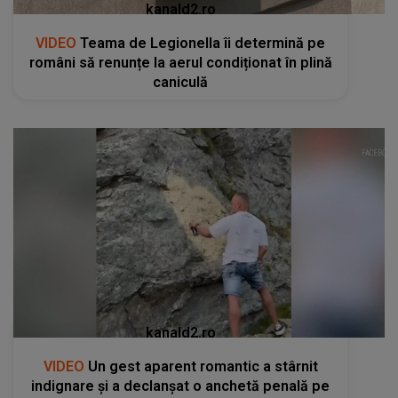
kanald2.ro
VIDEO
Teama de Legionella îi determină pe
români să renunțe la aerul condiționat în plină
caniculă
kanald2.ro
VIDEO
Un gest aparent romantic a stârnit
indignare și a declanșat o anchetă penală pe