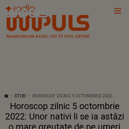
Radio Impuls
STIRI
HOROSCOP ZILNIC 5 OCTOMBRIE 2022:
UNOR NATIVI LI SE IA ASTĂZI O MARE
Horoscop zilnic 5 octombrie
GREUTATE DE PE UMERI
2022: Unor nativi li se ia astăzi
o mare greutate de pe umeri