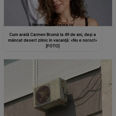
tvmania.libertatea.ro
Cum arată Carmen Brumă la 49 de ani, deși a
mâncat desert zilnic în vacanță: «Nu e noroc!»
[FOTO]