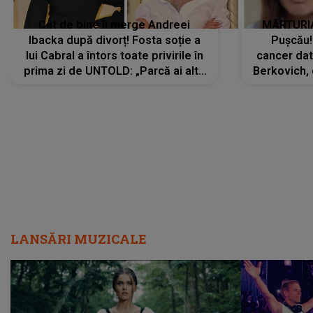
Cât de bine îi merge Andreei
MĂRTURIA
Ibacka după divorț! Fosta soție a
Pușcău!
lui Cabral a întors toate privirile în
cancer dato
prima zi de UNTOLD: „Parcă ai altă
Berkovich, 
strălucire, emani putere,
accident ru
încredere, siguranță...”
Dacă nu 
LANSĂRI MUZICALE