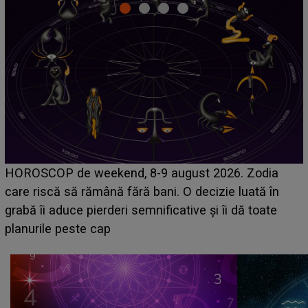
Emanuel a ținut ACEST DETALIU ASCUNS până
acum! În fața Alexandrei, concurentul din Casa Iubirii
face o MĂRTURISIRE NEAȘTEPTATĂ despre mama
sa: "I-am spus și ei în față, eu nu te iubesc pentru
că..."