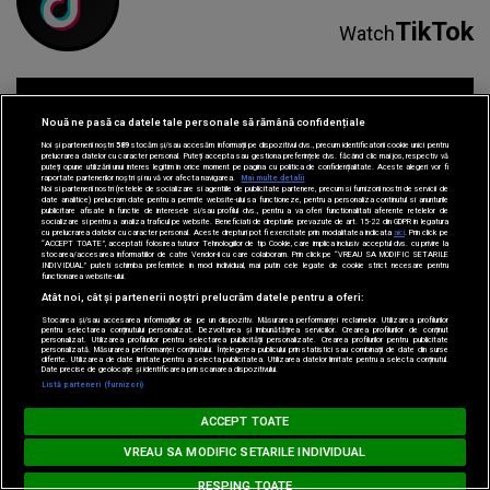
TikTok
Watch
Nouă ne pasă ca datele tale personale să rămână confidențiale
Noi și partenerii noștri
589
stocăm și/sau accesăm informații pe dispozitivul dvs., precum identificatorii cookie unici pentru
prelucrarea datelor cu caracter personal. Puteți accepta sau gestiona preferințele dvs. făcând clic mai jos, respectiv vă
puteți opune utilizării unui interes legitim în orice moment pe pagina cu politica de confidențialitate. Aceste alegeri vor fi
Spotify
Listen
raportate partenerilor noștri și nu vă vor afecta navigarea.
Mai multe detalii
Noi si partenerii nostri (retelele de socializare si agentiile de publicitate partenere, precum si furnizorii nostri de servicii de
date analitice) prelucram date pentru a permite website-ului sa functioneze, pentru a personaliza continutul si anunturile
publicitare afisate in functie de interesele si/sau profilul dvs., pentru a va oferi functionalitati aferente retelelor de
socializare si pentru a analiza traficul pe website. Beneficiati de drepturile prevazute de art. 15-22 din GDPR in legatura
cu prelucrarea datelor cu caracter personal. Aceste drepturi pot fi exercitate prin modalitatea indicata
aici
. Prin click pe
“ACCEPT TOATE”, acceptati folosirea tuturor Tehnologiilor de tip Cookie, care implica inclusiv acceptul dvs. cu privire la
stocarea/accesarea informatiilor de catre Vendor-ii cu care colaboram. Prin click pe “VREAU SA MODIFIC SETARILE
INDIVIDUAL” puteti schimba preferintele in mod individual, mai putin cele legate de cookie strict necesare pentru
functionarea website-ului.
Atât noi, cât și partenerii noștri prelucrăm datele pentru a oferi:
Stocarea și/sau accesarea informațiilor de pe un dispozitiv. Măsurarea performanței reclamelor. Utilizarea profilurilor
pentru selectarea conținutului personalizat. Dezvoltarea și îmbunătățirea serviciilor. Crearea profilurilor de conținut
personalizat. Utilizarea profilurilor pentru selectarea publicității personalizate. Crearea profilurilor pentru publicitate
Parteneri:
personalizată. Măsurarea performanței conținutului. Înțelegerea publicului prin statistici sau combinații de date din surse
diferite. Utilizarea de date limitate pentru a selecta publicitatea. Utilizarea datelor limitate pentru a selecta conținutul.
Date precise de geolocație și identificarea prin scanarea dispozitivului.
Listă parteneri (furnizori)
Loading...
MUSIC NON STOP
ACCEPT TOATE
RIHANNA - Diamonds
VREAU SA MODIFIC SETARILE INDIVIDUAL
RESPING TOATE