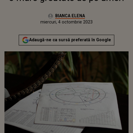
Autor:
BIANCA ELENA
Publicat:
marți, 4 octombrie 2022
Actualizat:
miercuri, 4 octombrie 2023
Adaugă-ne ca sursă preferată în Google