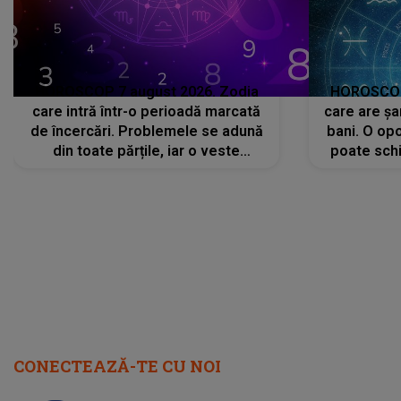
HOROSCOP 7 august 2026. Zodia
HOROSCOP 
care intră într-o perioadă marcată
care are șa
de încercări. Problemele se adună
bani. O opo
din toate părțile, iar o veste
poate schi
neașteptată îi dă planurile peste
la
cap
CONECTEAZĂ-TE CU NOI