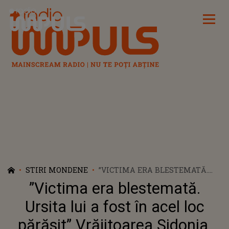
Radio Impuls
STIRI MONDENE
”VICTIMA ERA BLESTEMATĂ.
URSITA LUI A FOST ÎN ACEL LOC
”Victima era blestemată.
PĂRĂSIT” VRĂJITOAREA
SIDONIA, PREVIZIUNI ȘOCANTE
Ursita lui a fost în acel loc
DESPRE CRIMA DIN PADINA,
părăsit” Vrăjitoarea Sidonia,
UNDE UN BĂRBAT A FOST