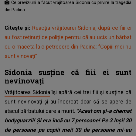
Ce previziuni a făcut vrăjitoarea Sidonia cu privire la tragedia
din Padina
Citește și:
Reacția vrăjitoarei Sidonia, după ce fiii ei
au fost reținuți de poliție pentru că au ucis un bărbat
cu o maceta la o petrecere din Padina: ”Copiii mei nu
sunt vinovaţi”
Sidonia susține că fiii ei sunt
nevinovați
Vrăjitoarea Sidonia
își apără cei trei fiii și susține că
sunt nevinovați și au încercat doar să se apere de
atacul bărbatului care a murit.
"Acest om și-a chemat
bodyguarzii! Și era încă cu 7 persoane! Pe 3 inși! 30
de persoane pe copiii mei! 30 de persoane mi-au