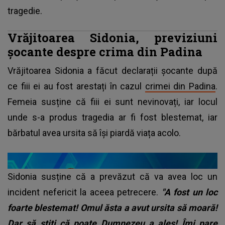
tragedie.
Vrăjitoarea Sidonia, previziuni
șocante despre crima din Padina
Vrăjitoarea Sidonia a făcut declarații șocante după
ce fiii ei au fost arestați în cazul
crimei din Padina
.
Femeia susține că fiii ei sunt nevinovați, iar locul
unde s-a produs tragedia ar fi fost blestemat, iar
bărbatul avea ursita să își piardă viața acolo.
Sidonia susține că a prevăzut că va avea loc un
incident nefericit la aceea petrecere.
"A fost un loc
foarte blestemat! Omul ăsta a avut ursita să moară!
Dar să știți că poate Dumnezeu a ales! Îmi pare