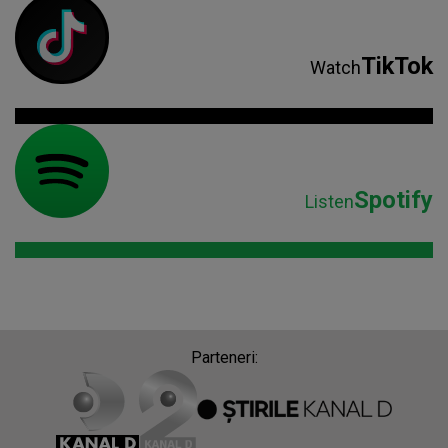
TikTok
Watch
Spotify
Listen
Parteneri: