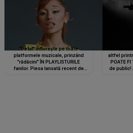
"Petal" înflorește pe toate
De această 
platformele muzicale, prinzând
altfel prin
"rădăcini" ÎN PLAYLISTURILE
POATE FI
fanilor. Piesa lansată recent de
de public!
Ariana Grande îi face pe
a lansat V
ascultători SĂ O ASCULTE PE
REPEAT