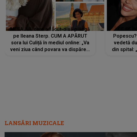
MESAJUL care a făcut-o să plângă
CE SE Î
pe Ileana Sterp. CUM A APĂRUT
Popescu?
sora lui Culiță în mediul online: „Va
vedetă du
veni ziua când povara va dispărea,
din spital:
iar lacrimile...”
LANSĂRI MUZICALE