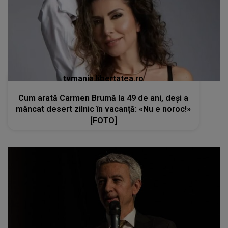
tvmania.libertatea.ro
Cum arată Carmen Brumă la 49 de ani, deși a
mâncat desert zilnic în vacanță: «Nu e noroc!»
[FOTO]