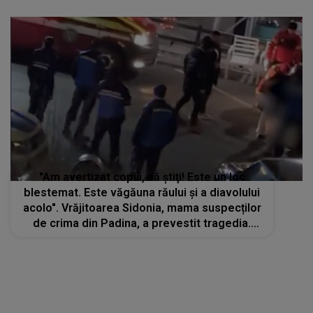
"Am avertizat copiii, să ştiţi! Este un loc
blestemat. Este văgăuna răului şi a diavolului
acolo". Vrăjitoarea Sidonia, mama suspecților
de crima din Padina, a prevestit tragedia.
Avertismentul făcut