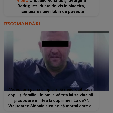
VIDEO
Cristiano Ronaldo și Georgina
Rodriguez: Nunta de vis în Madeira,
încununarea unei Iubiri de poveste
RECOMANDĂRI
"Acest om pur şi simplu mi-a nenorocit casa,
copiii şi familia. Un om la vârsta lui să vină să-
şi coboare mintea la copiii mei. La ce?".
Vrăjitoarea Sidonia susține că mortul este de
vină