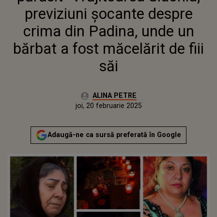
MĂCELĂRIT DE FIII SĂI
previziuni șocante despre
crima din Padina, unde un
bărbat a fost măcelărit de fiii
săi
Autor:
ALINA PETRE
Publicat:
marți, 20 februarie 2024
Actualizat:
joi, 20 februarie 2025
Adaugă-ne ca sursă preferată în Google