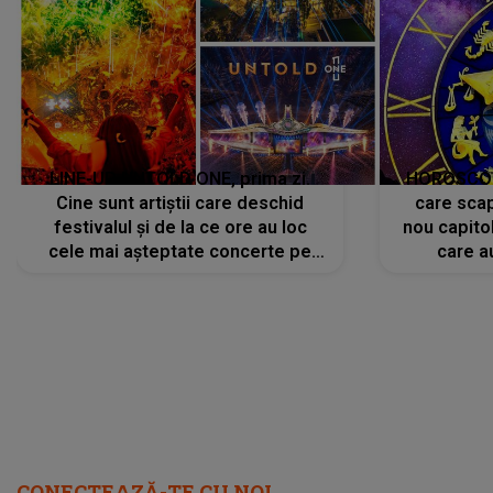
LINE-UP UNTOLD ONE, prima zi.
HOROSCOP 
Cine sunt artiștii care deschid
care scap
festivalul și de la ce ore au loc
nou capitol
cele mai așteptate concerte pe
care a
scena principală?
perioadă 
CONECTEAZĂ-TE CU NOI