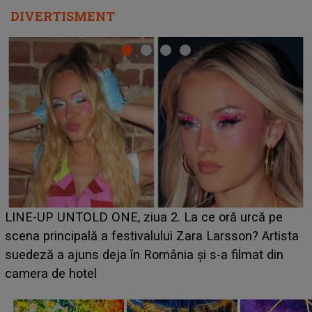
DIVERTISMENT
Ce a dezvăluit noua concurentă din "Casa Iubirii" l-a
luat prin surprindere pe Emanuel. CINE ESTE
BĂIATUL VIZAT de Alexandra?! Aflându-se în fața
faptului împlinit, A RECUNOSCUT IMEDIAT: "Am
avut..."