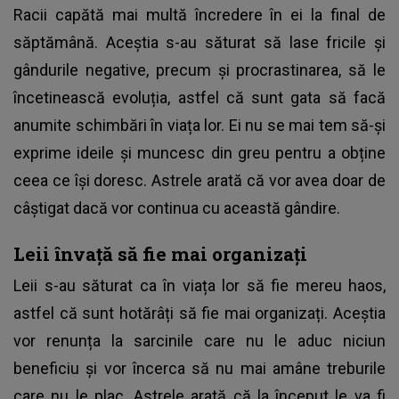
Racii capătă mai multă încredere în ei la final de
săptămână. Aceștia s-au săturat să lase fricile și
gândurile negative, precum și procrastinarea, să le
încetinească evoluția, astfel că sunt gata să facă
anumite schimbări în viața lor. Ei nu se mai tem să-și
exprime ideile și muncesc din greu pentru a obține
ceea ce își doresc. Astrele arată că vor avea doar de
câștigat dacă vor continua cu această gândire.
Leii învață să fie mai organizați
Leii s-au săturat ca în viața lor să fie mereu haos,
astfel că sunt hotărâți să fie mai organizați. Aceștia
vor renunța la sarcinile care nu le aduc niciun
beneficiu și vor încerca să nu mai amâne treburile
care nu le plac. Astrele arată că la început le va fi