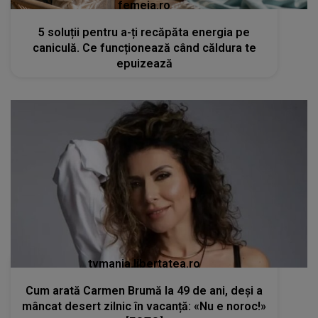
femeia.ro
5 soluții pentru a-ți recăpăta energia pe
caniculă. Ce funcționează când căldura te
epuizează
tvmania.libertatea.ro
Cum arată Carmen Brumă la 49 de ani, deși a
mâncat desert zilnic în vacanță: «Nu e noroc!»