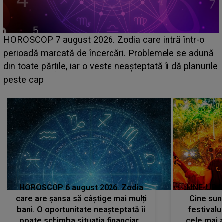
Emanuel a ținut ACEST DETALIU ASCUNS până
acum! În fața Alexandrei, concurentul din Casa Iubirii
e
face o MĂRTURISIRE NEAȘTEPTATĂ despre mama
sa: "I-am spus și ei în față, eu nu te iubesc pentru
că..."
HOROSCOP 6 august 2026. Zodia
LINE-UP 
care are șansa să câștige mai mulți
Cine sunt
bani. O oportunitate neașteptată îi
festivalu
poate schimba situația financiară
cele mai 