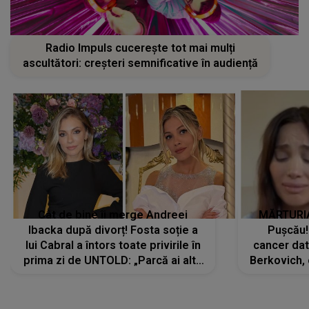
Radio Impuls cucerește tot mai mulți
ascultători: creșteri semnificative în audiență
Cât de bine îi merge Andreei
MĂRTURIA
Ibacka după divorț! Fosta soție a
Pușcău!
lui Cabral a întors toate privirile în
cancer dato
prima zi de UNTOLD: „Parcă ai altă
Berkovich, 
strălucire, emani putere,
accident ru
încredere, siguranță...”
Dacă nu 