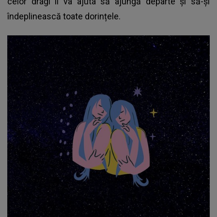
celor dragi îi va ajuta să ajungă departe și să-și
îndeplinească toate dorințele.