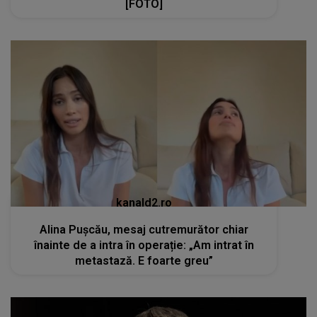
[FOTO]
kanald2.ro
Alina Pușcău, mesaj cutremurător chiar
înainte de a intra în operație: „Am intrat în
metastază. E foarte greu”