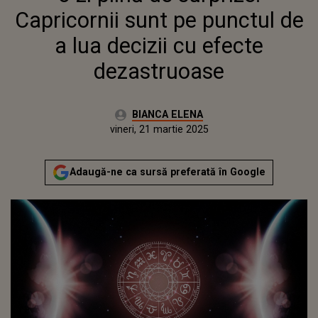
Capricornii sunt pe punctul de
a lua decizii cu efecte
dezastruoase
Autor:
BIANCA ELENA
Publicat:
vineri, 21 martie 2025
Actualizat:
vineri, 21 martie 2025
Adaugă-ne ca sursă preferată în Google