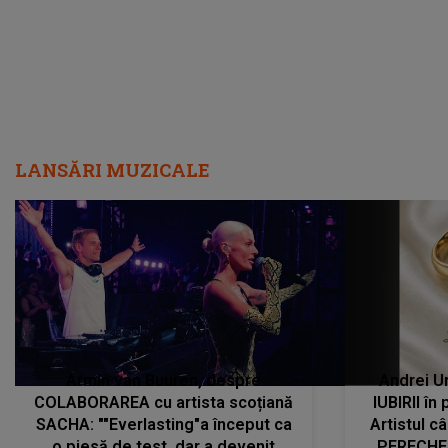
LANSĂRI MUZICALE
Armin van Buuren, despre
Andrei U
COLABORAREA cu artista scoțiană
IUBIRII în
SACHA: ""Everlasting"a început ca
Artistul 
o piesă de test, dar a devenit
PERECHE 