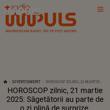
Radio Impuls
DIVERTISMENT
HOROSCOP ZILNIC, 21 MARTIE
2025: SĂGETĂTORII AU PARTE DE
HOROSCOP zilnic, 21 martie
O ZI PLINĂ DE SURPRIZE.
CAPRICORNII SUNT PE PUNCTUL
2025: Săgetătorii au parte de
DE A LUA DECIZII CU EFECTE
o zi plină de surprize.
DEZASTRUOASE