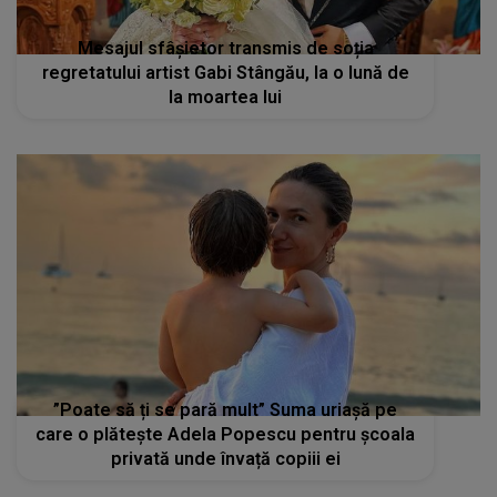
Mesajul sfâșietor transmis de soția
regretatului artist Gabi Stângău, la o lună de
la moartea lui
”Poate să ți se pară mult” Suma uriașă pe
care o plătește Adela Popescu pentru școala
privată unde învață copiii ei