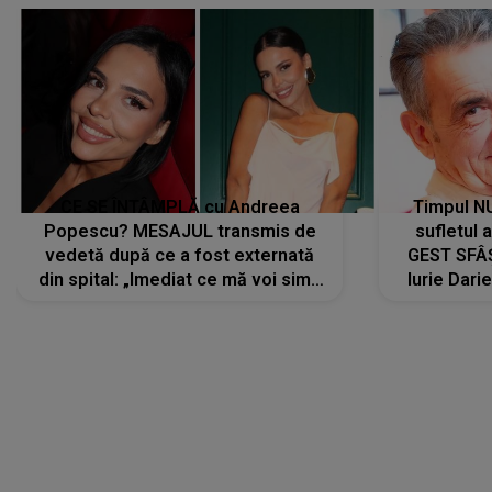
CE SE ÎNTÂMPLĂ cu Andreea
Timpul N
Popescu? MESAJUL transmis de
sufletul 
vedetă după ce a fost externată
GEST SFÂȘ
din spital: „Imediat ce mă voi simți
Iurie Dari
mai bine...”
măsură ce