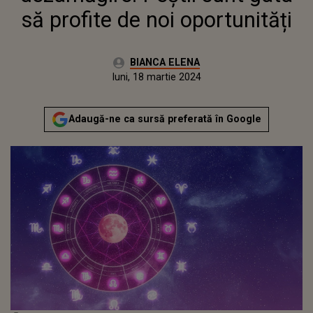
să profite de noi oportunități
Autor:
BIANCA ELENA
Publicat:
luni, 18 martie 2024
Actualizat:
luni, 18 martie 2024
Adaugă-ne ca sursă preferată în Google