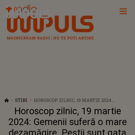
Radio Impuls
STIRI
HOROSCOP ZILNIC, 19 MARTIE 2024:
GEMENII SUFERĂ O MARE DEZAMĂGIRE.
Horoscop zilnic, 19 martie
PEȘTII SUNT GATA SĂ PROFITE DE NOI
OPORTUNITĂȚI
2024: Gemenii suferă o mare
dezamăgire. Peștii sunt gata