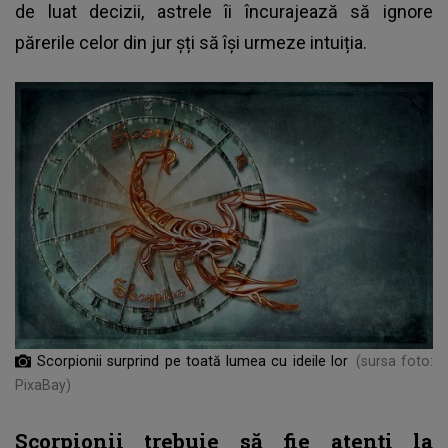
de luat decizii, astrele îi încurajează să ignore
părerile celor din jur șți să își urmeze intuiția.
Scorpionii surprind pe toată lumea cu ideile lor
(sursa foto:
PixaBay)
Scorpionii trebuie să fie atenți la