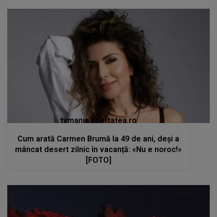
tvmania.libertatea.ro
Cum arată Carmen Brumă la 49 de ani, deși a
mâncat desert zilnic în vacanță: «Nu e noroc!»
[FOTO]