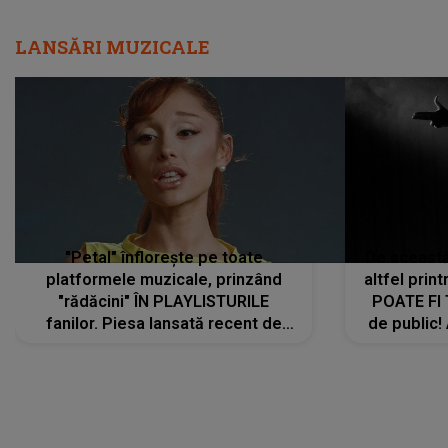
LANSĂRI MUZICALE
"Petal" înflorește pe toate
De această 
platformele muzicale, prinzând
altfel prin
"rădăcini" ÎN PLAYLISTURILE
POATE FI
fanilor. Piesa lansată recent de
de public!
Ariana Grande îi face pe
a lansat V
ascultători SĂ O ASCULTE PE
REPEAT