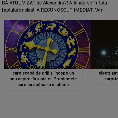
din toate părțile, iar o veste neașteptată îi dă planurile
peste cap
HOROSCOP 5 august 2026. Zodia
Irina R
care scapă de griji și începe un
electriza
nou capitol în viața ei. Problemele
surpri
care au apăsat-o în ultima
perioadă își găsesc, în sfârșit,
rezolvarea