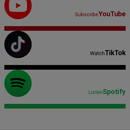
YouTube
Subscribe
TikTok
Watch
Spotify
Listen