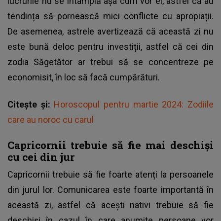
lucrurile nu se întâmplă așa cum vor ei, astfel că au
tendința să pornească mici conflicte cu apropiații.
De asemenea, astrele avertizează că această zi nu
este bună deloc pentru investiții, astfel că cei din
zodia Săgetător ar trebui să se concentreze pe
economisit, în loc să facă cumpărături.
Citește și:
Horoscopul pentru martie 2024: Zodiile
care au noroc cu carul
Capricornii trebuie să fie mai deschiși
cu cei din jur
Capricornii trebuie să fie foarte atenți la persoanele
din jurul lor. Comunicarea este foarte importantă în
această zi, astfel că acești nativi trebuie să fie
deschiși în cazul în care anumite persoane vor