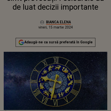
de luat decizii importante
Autor:
BIANCA ELENA
Publicat:
joi, 14 martie 2024
Actualizat:
vineri, 15 martie 2024
Adaugă-ne ca sursă preferată în Google