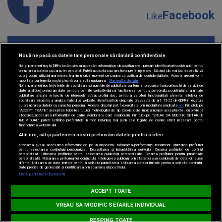
Facebook
Like
Nouă ne pasă ca datele tale personale să rămână confidențiale
Noi și partenerii noștri
589
stocăm și/sau accesăm informații pe dispozitivul dvs., precum identificatorii cookie unici pentru
prelucrarea datelor cu caracter personal. Puteți accepta sau gestiona preferințele dvs. făcând clic mai jos, respectiv vă
puteți opune utilizării unui interes legitim în orice moment pe pagina cu politica de confidențialitate. Aceste alegeri vor fi
Instagram
Follow
raportate partenerilor noștri și nu vă vor afecta navigarea.
Mai multe detalii
Noi si partenerii nostri (retelele de socializare si agentiile de publicitate partenere, precum si furnizorii nostri de servicii de
date analitice) prelucram date pentru a permite website-ului sa functioneze, pentru a personaliza continutul si anunturile
publicitare afisate in functie de interesele si/sau profilul dvs., pentru a va oferi functionalitati aferente retelelor de
socializare si pentru a analiza traficul pe website. Beneficiati de drepturile prevazute de art. 15-22 din GDPR in legatura
cu prelucrarea datelor cu caracter personal. Aceste drepturi pot fi exercitate prin modalitatea indicata
aici
. Prin click pe
“ACCEPT TOATE”, acceptati folosirea tuturor Tehnologiilor de tip Cookie, care implica inclusiv acceptul dvs. cu privire la
stocarea/accesarea informatiilor de catre Vendor-ii cu care colaboram. Prin click pe “VREAU SA MODIFIC SETARILE
INDIVIDUAL” puteti schimba preferintele in mod individual, mai putin cele legate de cookie strict necesare pentru
functionarea website-ului.
Atât noi, cât și partenerii noștri prelucrăm datele pentru a oferi:
YouTube
Stocarea și/sau accesarea informațiilor de pe un dispozitiv. Măsurarea performanței reclamelor. Utilizarea profilurilor
Subscribe
pentru selectarea conținutului personalizat. Dezvoltarea și îmbunătățirea serviciilor. Crearea profilurilor de conținut
personalizat. Utilizarea profilurilor pentru selectarea publicității personalizate. Crearea profilurilor pentru publicitate
personalizată. Măsurarea performanței conținutului. Înțelegerea publicului prin statistici sau combinații de date din surse
diferite. Utilizarea de date limitate pentru a selecta publicitatea. Utilizarea datelor limitate pentru a selecta conținutul.
Loading...
Date precise de geolocație și identificarea prin scanarea dispozitivului.
Listă parteneri (furnizori)
HIT SIESTA
ACCEPT TOATE
KATY PERRY - Dark Horse
VREAU SA MODIFIC SETARILE INDIVIDUAL
TikTok
Watch
RESPING TOATE