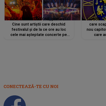
LINE-UP UNTOLD ONE, prima zi.
HOROSCOP 
Cine sunt artiștii care deschid
care scap
festivalul și de la ce ore au loc
nou capitol
cele mai așteptate concerte pe
care a
scena principală?
perioadă 
CONECTEAZĂ-TE CU NOI