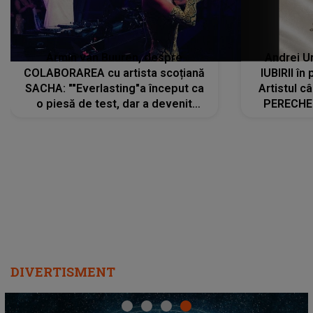
Armin van Buuren, despre
Andrei U
COLABORAREA cu artista scoțiană
IUBIRII în
SACHA: ""Everlasting"a început ca
Artistul 
o piesă de test, dar a devenit
PERECHE 
imediat preferata fanilor. Sacha și
care aleg
cu mine știam că nu am putea să o
același dr
păstrăm doar pentru noi prea mult
R
timp"
DIVERTISMENT