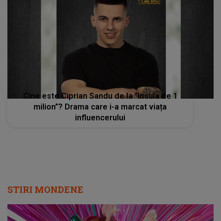
Cine este Ciprian Sandu de la ”Insula de 1
milion”? Drama care i-a marcat viața
influencerului
STIRI MONDENE