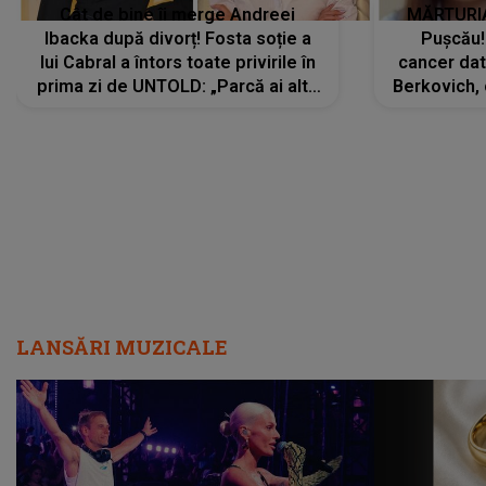
Cât de bine îi merge Andreei
MĂRTURIA
Ibacka după divorț! Fosta soție a
Pușcău!
lui Cabral a întors toate privirile în
cancer dato
prima zi de UNTOLD: „Parcă ai altă
Berkovich, 
strălucire, emani putere,
accident ru
încredere, siguranță...”
Dacă nu 
LANSĂRI MUZICALE