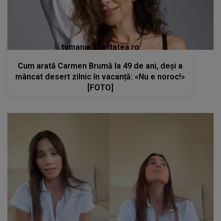
tvmania.libertatea.ro
Cum arată Carmen Brumă la 49 de ani, deși a
mâncat desert zilnic în vacanță: «Nu e noroc!»
[FOTO]