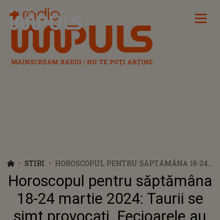
Radio Impuls
STIRI
HOROSCOPUL PENTRU SĂPTĂMÂNA 18-24
MARTIE 2024: TAURII SE SIMT PROVOCAȚI.
Horoscopul pentru săptămâna
FECIOARELE AU DE LUAT DECIZII
IMPORTANTE
18-24 martie 2024: Taurii se
simt provocați. Fecioarele au