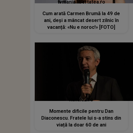
tvmania.libertatea.ro
Cum arată Carmen Brumă la 49 de
ani, deși a mâncat desert zilnic în
vacanță: «Nu e noroc!» [FOTO]
kanald2.ro
Momente dificile pentru Dan
Diaconescu. Fratele lui s-a stins din
viață la doar 60 de ani