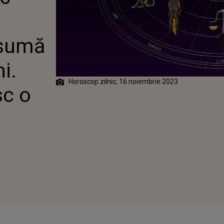
ESC O VESTE
 sumă
i.
Horoscop zilnic, 16 noiembrie 2023
sc o