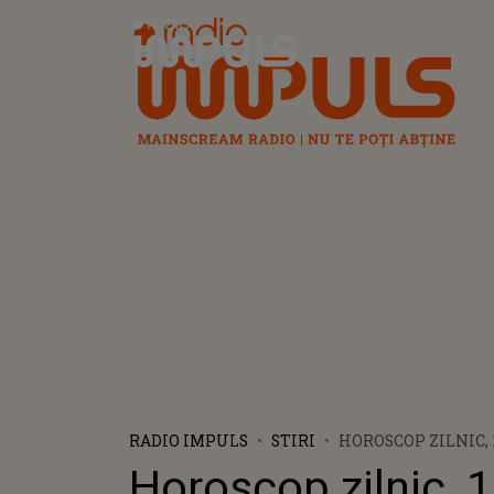
Radio Impuls
RADIO IMPULS
STIRI
HOROSCOP ZILNIC,
2023: BALANȚELE 
Horoscop zilnic, 
IMPORTANTĂ DE BA