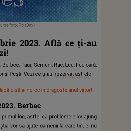
sursa foto: PixaBay)
brie 2023. Află ce ți-au
zi!
: Berbec, Taur, Gemeni, Rac, Leu, Fecioară,
r și Pești. Vezi ce ți-au
rezervat astrele
!
că o să ai noroc în dragoste anul viitor!
2023. Berbec
e primul loc, astfel că problemele lor ajung
tia vor să ajute oamenii la care țin, ei nu