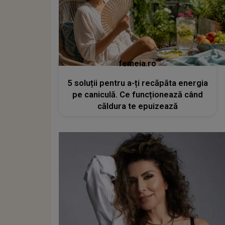
femeia.ro
5 soluții pentru a-ți recăpăta energia
pe caniculă. Ce funcționează când
căldura te epuizează