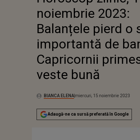
CAPRICORNII PRIM
noiembrie 2023:
BUNĂ
Balanțele pierd o
importantă de ban
Capricornii prime
veste bună
Autor:
Publicat:
BIANCA ELENA
miercuri, 15 noiembrie 2023
Adaugă-ne ca sursă preferată în Google