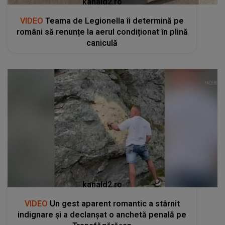
kanald2.ro
VIDEO
Teama de Legionella îi determină pe
români să renunțe la aerul condiționat în plină
caniculă
kanald2.ro
VIDEO
Un gest aparent romantic a stârnit
indignare și a declanșat o anchetă penală pe