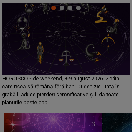
Emanuel a ținut ACEST DETALIU ASCUNS până
acum! În fața Alexandrei, concurentul din Casa Iubirii
face o MĂRTURISIRE NEAȘTEPTATĂ despre mama
sa: "I-am spus și ei în față, eu nu te iubesc pentru
că..."