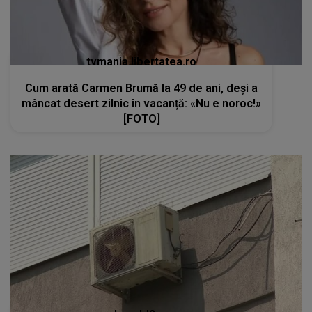
tvmania.libertatea.ro
Cum arată Carmen Brumă la 49 de ani, deși a
mâncat desert zilnic în vacanță: «Nu e noroc!»
[FOTO]