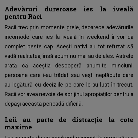
Adevăruri dureroase ies la iveală
pentru Raci
Racii trec prin momente grele, deoarece adevărurile
incomode care ies la iveală în weekend îi vor da
complet peste cap. Acești nativi au tot refuzat să
vadă realitatea, însă acum nu mai au de ales. Astrele
arată că aceștia descoperă anumite minciuni,
persoane care i-au trădat sau vești neplăcute care
au legătură cu deciziile pe care le-au luat în trecut.
Racii vor avea nevoie de sprijinul apropiaților pentru a
depăși această perioadă dificilă.
Leii au parte de distracție la cote
maxime
Leii au parte de un weekend minunat, în urma căruia