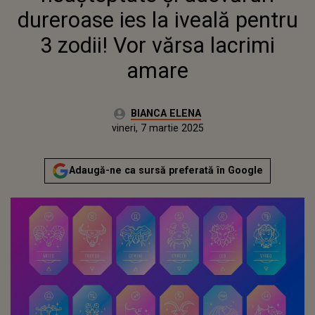
dureroase ies la iveală pentru
3 zodii! Vor vărsa lacrimi
amare
Autor:
BIANCA ELENA
Publicat:
vineri, 7 martie 2025
Adaugă-ne ca sursă preferată în Google