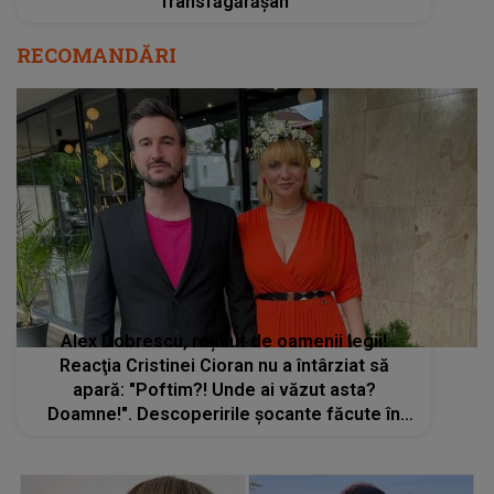
Transfăgărășan
RECOMANDĂRI
Alex Dobrescu, reținut de oamenii legii!
Reacţia Cristinei Cioran nu a întârziat să
apară: "Poftim?! Unde ai văzut asta?
Doamne!". Descoperirile șocante făcute în
urma perchezițiilor