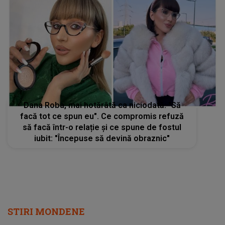
Dana Roba, mai hotărâtă ca niciodată: "Să
facă tot ce spun eu". Ce compromis refuză
să facă într-o relație și ce spune de fostul
iubit: "Începuse să devină obraznic"
STIRI MONDENE