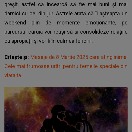
greșit, astfel că încearcă să fie mai buni și mai
darnici cu cei din jur. Astrele arată că îi așteaptă un
weekend plin de momente emoționante, pe
parcursul căruia vor reuși să-și consolideze relațiile
cu apropiații și vor fi în culmea fericirii.
Citește și:
Mesaje de 8 Martie 2025 care ating inima:
Cele mai frumoase urări pentru femeile speciale din
viața ta