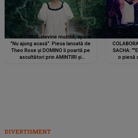
Când DORUL devine muzică, apare
Armin 
"Nu ajung acasă". Piesa lansată de
COLABORAR
Theo Rose și DOMINO îi poartă pe
SACHA: ""E
ascultători prin AMINTIRI și
o piesă 
REGĂSIRI, iar drumul emoțiilor
imediat pre
trece prin sufletul publicului:
cu mine șt
"Pentru toți cei care au plecat
păstrăm do
departe ca să le fie mai bine"
DIVERTISMENT