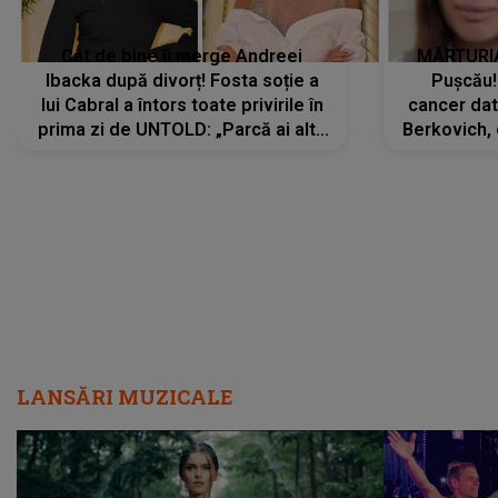
Cât de bine îi merge Andreei
MĂRTURIA
Ibacka după divorț! Fosta soție a
Pușcău!
lui Cabral a întors toate privirile în
cancer dato
prima zi de UNTOLD: „Parcă ai altă
Berkovich, 
strălucire, emani putere,
accident ru
încredere, siguranță...”
Dacă nu 
LANSĂRI MUZICALE