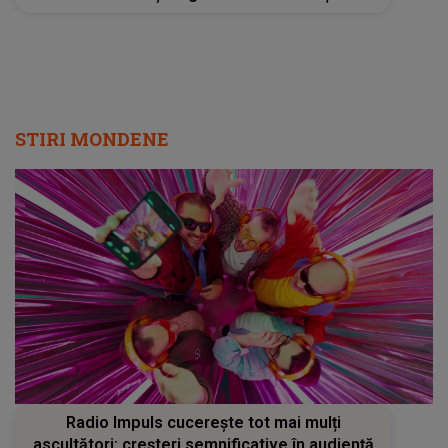
martorilor: „Chiar dacă erau oameni de față,
ea nu s-a oprit”
STIRI MONDENE
Radio Impuls cucerește tot mai mulți
ascultători: creșteri semnificative în audiență