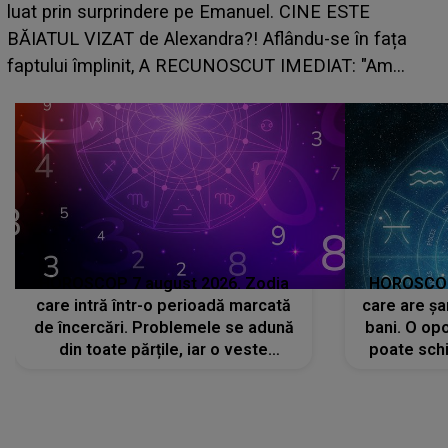
care riscă să rămână fără bani. 
nuel. CINE ESTE
grabă îi aduce pierderi semnifica
 Aflându-se în fața
planurile peste cap
SCUT IMEDIAT: "Am
HOROSCOP 7 august 2026. Zodia
HOROSCOP 
care intră într-o perioadă marcată
care are șa
de încercări. Problemele se adună
bani. O opo
din toate părțile, iar o veste
poate schi
neașteptată îi dă planurile peste
la
cap