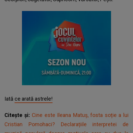
Iată
ce arată astrele!
Citește și:
Cine este Ileana Matuș, fosta soție a lui
Cristian Pomohaci? Declarațiile interpretei de