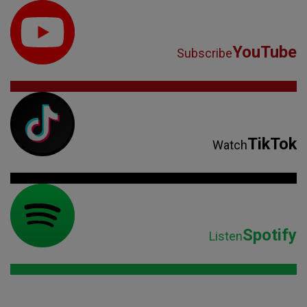
YouTube
Subscribe
TikTok
Watch
Spotify
Listen