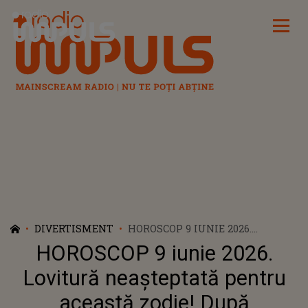
Radio Impuls
DIVERTISMENT
HOROSCOP 9 IUNIE 2026.
LOVITURĂ NEAȘTEPTATĂ
HOROSCOP 9 iunie 2026.
PENTRU ACEASTĂ ZODIE! DUPĂ
NUMEROASE PIERDERI ȘI
Lovitură neașteptată pentru
DEZAMĂGIRI, URMEAZĂ SĂ
această zodie! După
TREACĂ PRINTR-O SCHIMBARE