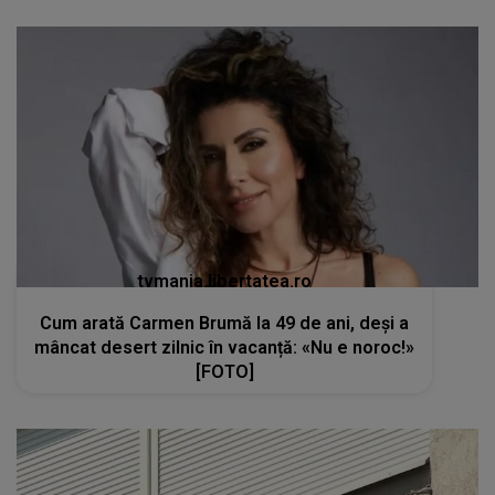
tvmania.libertatea.ro
Cum arată Carmen Brumă la 49 de ani, deși a
mâncat desert zilnic în vacanță: «Nu e noroc!»
[FOTO]