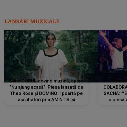
LANSĂRI MUZICALE
Când DORUL devine muzică, apare
Armin 
"Nu ajung acasă". Piesa lansată de
COLABORAR
Theo Rose și DOMINO îi poartă pe
SACHA: ""E
ascultători prin AMINTIRI și
o piesă 
REGĂSIRI, iar drumul emoțiilor
imediat pre
trece prin sufletul publicului:
cu mine șt
"Pentru toți cei care au plecat
păstrăm do
departe ca să le fie mai bine"