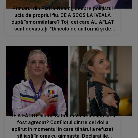
Primarul din Piatra-Neamț, despre polițistul
ucis de propriul fiu. CE A SCOS LA IVEALĂ
după înmormântare? Toți cei care AU AFLAT
sunt devastați: "Dincolo de uniformă și de
atribuțiile de serviciu pe care le-a îndeplinit
cu demnitate, Ciprian lasă..."
CE A FĂCUT iubitul Sabrinei Voinea după ce a
fost agresat? Conflictul dintre cei doi a
apărut în momentul în care tânărul a refuzat
să iasă în oraș cu gimnasta. Declarațiile