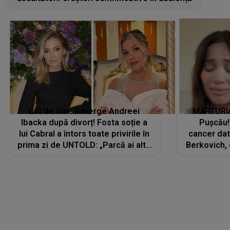
Cât de bine îi merge Andreei
MĂRTURIA
Ibacka după divorț! Fosta soție a
Pușcău!
lui Cabral a întors toate privirile în
cancer dato
prima zi de UNTOLD: „Parcă ai altă
Berkovich, 
strălucire, emani putere,
accident ru
încredere, siguranță...”
Dacă nu 