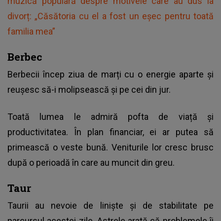
muzică populară despre motivele care au dus la
divorț: „Căsătoria cu el a fost un eșec pentru toată
familia mea”
Berbec
Berbecii încep ziua de marți cu o energie aparte și
reușesc să-i molipsească și pe cei din jur.
Toată lumea le admiră pofta de viață și
productivitatea. În plan financiar, ei ar putea să
primească o veste bună. Veniturile lor cresc brusc
după o perioadă în care au muncit din greu.
Taur
Taurii au nevoie de liniște și de stabilitate pe
parcursul acestei zile. Astrele arată că problemele îi