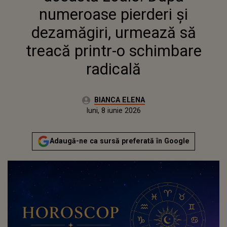
RADICALĂ
numeroase pierderi și
dezamăgiri, urmează să
treacă printr-o schimbare
radicală
Autor:
BIANCA ELENA
Publicat:
luni, 8 iunie 2026
Adaugă-ne ca sursă preferată în Google