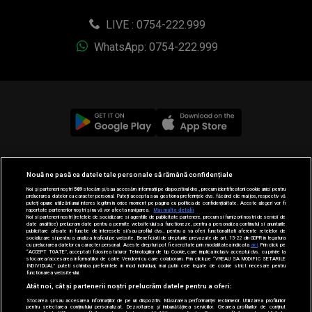
LIVE : 0754-222.999
WhatsApp: 0754-222.999
© 2019-2026 DOGAN MEDIA INTERNATIONAL SA, Toate
Nouă ne pasă ca datele tale personale să rămână confidențiale
drepturile rezervate.
Noi și partenerii noștri
589
stocăm și/sau accesăm informații pe dispozitivul dvs., precum identificatorii cookie unici pentru
prelucrarea datelor cu caracter personal. Puteți accepta sau gestiona preferințele dvs. făcând clic mai jos, respectiv vă
puteți opune utilizării unui interes legitim în orice moment pe pagina cu politica de confidențialitate. Aceste alegeri vor fi
raportate partenerilor noștri și nu vă vor afecta navigarea.
Mai multe detalii
Noi si partenerii nostri (retelele de socializare si agentiile de publicitate partenere, precum si furnizorii nostri de servicii de
date analitice) prelucram date pentru a permite website-ului sa functioneze, pentru a personaliza continutul si anunturile
publicitare afisate in functie de interesele si/sau profilul dvs., pentru a va oferi functionalitati aferente retelelor de
socializare si pentru a analiza traficul pe website. Beneficiati de drepturile prevazute de art. 15-22 din GDPR in legatura
cu prelucrarea datelor cu caracter personal. Aceste drepturi pot fi exercitate prin modalitatea indicata
aici
. Prin click pe
“ACCEPT TOATE”, acceptati folosirea tuturor Tehnologiilor de tip Cookie, care implica inclusiv acceptul dvs. cu privire la
stocarea/accesarea informatiilor de catre Vendor-ii cu care colaboram. Prin click pe “VREAU SA MODIFIC SETARILE
INDIVIDUAL” puteti schimba preferintele in mod individual, mai putin cele legate de cookie strict necesare pentru
functionarea website-ului.
Atât noi, cât și partenerii noștri prelucrăm datele pentru a oferi:
Stocarea și/sau accesarea informațiilor de pe un dispozitiv. Măsurarea performanței reclamelor. Utilizarea profilurilor
pentru selectarea conținutului personalizat. Dezvoltarea și îmbunătățirea serviciilor. Crearea profilurilor de conținut