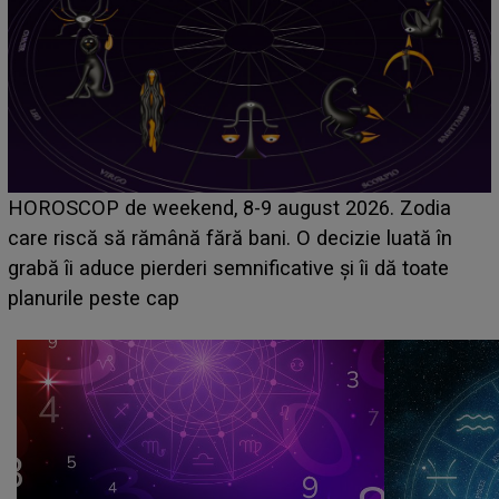
Emanuel a ținut ACEST DETALIU ASCUNS până
acum! În fața Alexandrei, concurentul din Casa Iubirii
face o MĂRTURISIRE NEAȘTEPTATĂ despre mama
sa: "I-am spus și ei în față, eu nu te iubesc pentru
că..."