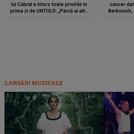
lui Cabral a întors toate privirile în
cancer dato
prima zi de UNTOLD: „Parcă ai altă
Berkovich, 
strălucire, emani putere,
accident ru
încredere, siguranță...”
Dacă nu 
LANSĂRI MUZICALE