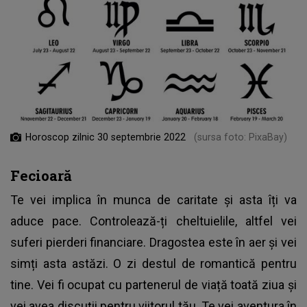
Horoscop zilnic 30 septembrie 2022
(sursa foto: PixaBay)
Fecioară
Te vei implica în munca de caritate și asta îți va
aduce pace. Controlează-ți cheltuielile, altfel vei
suferi pierderi financiare. Dragostea este în aer și vei
simți asta astăzi. O zi destul de romantică pentru
tine. Vei fi ocupat cu partenerul de viață toată ziua și
vei avea discuții pentru viitorul tău. Te vei aventura în