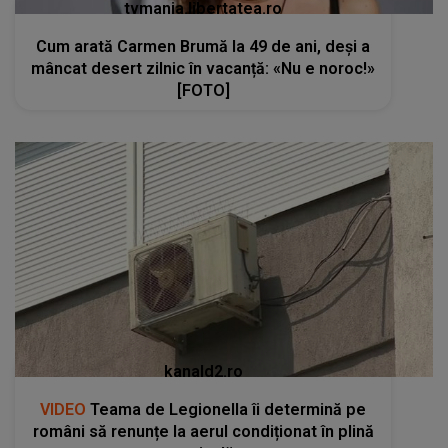
tvmania.libertatea.ro
Cum arată Carmen Brumă la 49 de ani, deși a
mâncat desert zilnic în vacanță: «Nu e noroc!»
[FOTO]
kanald2.ro
VIDEO
Teama de Legionella îi determină pe
români să renunțe la aerul condiționat în plină