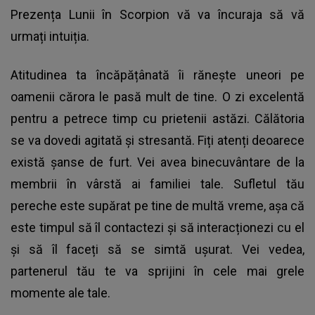
Prezența
Lunii în Scorpion
vă va încuraja să vă
urmați intuiția.
Atitudinea ta încăpățânată îi rănește uneori pe
oamenii cărora le pasă mult de tine. O zi excelentă
pentru a petrece timp cu prietenii astăzi. Călătoria
se va dovedi agitată și stresantă. Fiți atenți deoarece
există șanse de furt. Vei avea binecuvântare de la
membrii în vârstă ai familiei tale. Sufletul tău
pereche este supărat pe tine de multă vreme, așa că
este timpul să îl contactezi și să interacționezi cu el
și să îl faceți să se simtă ușurat. Vei vedea,
partenerul tău te va sprijini în cele mai grele
momente ale tale.