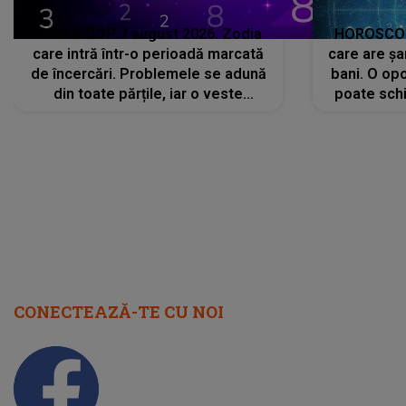
HOROSCOP 7 august 2026. Zodia
HOROSCOP 
care intră într-o perioadă marcată
care are șa
de încercări. Problemele se adună
bani. O opo
din toate părțile, iar o veste
poate schi
neașteptată îi dă planurile peste
la
cap
CONECTEAZĂ-TE CU NOI