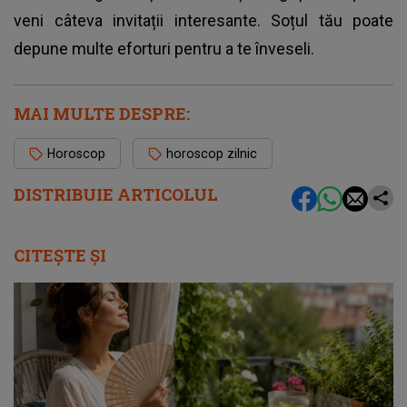
veni câteva invitații interesante. Soțul tău poate
depune multe eforturi pentru a te înveseli.
MAI MULTE DESPRE:
Horoscop
horoscop zilnic
DISTRIBUIE ARTICOLUL
CITEȘTE ȘI