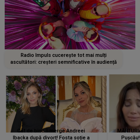
Radio Impuls cucerește tot mai mulți
ascultători: creșteri semnificative în audiență
Cât de bine îi merge Andreei
MĂRTURIA
Ibacka după divorț! Fosta soție a
Pușcău!