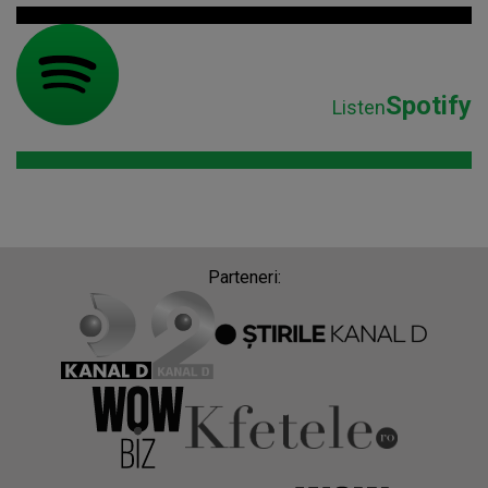
Spotify
Listen
Parteneri: