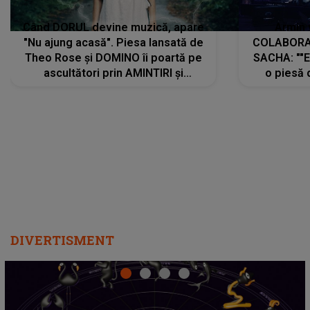
Când DORUL devine muzică, apare
Armin 
"Nu ajung acasă". Piesa lansată de
COLABORAR
Theo Rose și DOMINO îi poartă pe
SACHA: ""E
ascultători prin AMINTIRI și
o piesă 
REGĂSIRI, iar drumul emoțiilor
imediat pre
trece prin sufletul publicului:
cu mine șt
"Pentru toți cei care au plecat
păstrăm do
departe ca să le fie mai bine"
DIVERTISMENT