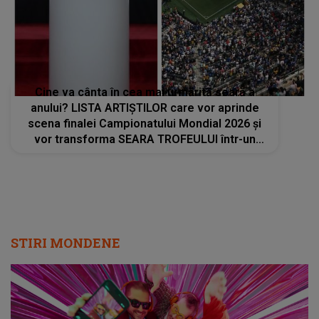
Cine va cânta în cea mai urmărită seară a
anului? LISTA ARTIȘTILOR care vor aprinde
scena finalei Campionatului Mondial 2026 și
vor transforma SEARA TROFEULUI într-un
show de neuitat: "Ceremonia de închidere va
încheia..."
STIRI MONDENE