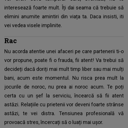
interesează foarte mult. Îți dai seama că trebuie să
elimini anumite amintiri din viața ta. Daca insisti, iti
vei vedea visele implinite.
Rac
Nu acorda atentie unei afaceri pe care partenerii ti-o
vor propune, poate fi o frauda, ​​fii atent! Va trebui să
decideți dacă doriți mai mult timp liber sau mai mulți
bani, acum este momentul. Nu risca prea mult la
jocurile de noroc, nu prea ai noroc acum. Te poți
certa cu un șef la serviciu, încearcă să fii atent
astăzi. Relațiile cu prietenii vor deveni foarte strânse
astăzi, te vei distra. Tensiunea profesională vă
provoacă stres, încercați să o luați mai ușor.