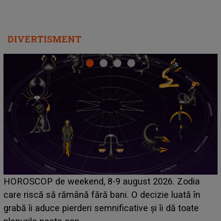
DIVERTISMENT
Emanuel a ținut ACEST DETALIU ASCUNS până
acum! În fața Alexandrei, concurentul din Casa Iubirii
face o MĂRTURISIRE NEAȘTEPTATĂ despre mama
sa: "I-am spus și ei în față, eu nu te iubesc pentru