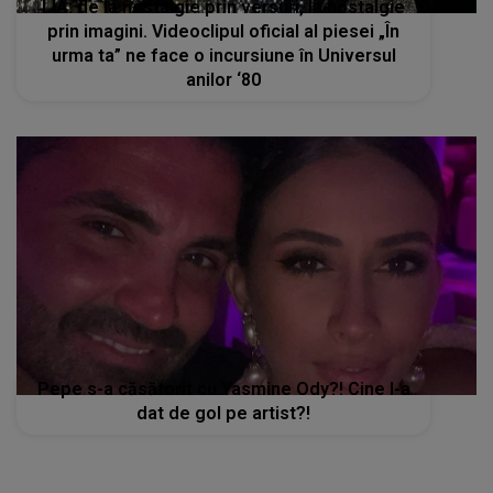
LIA: de la nostalgie prin versuri, la nostalgie
prin imagini. Videoclipul oficial al piesei „În
urma ta” ne face o incursiune în Universul
anilor ‘80
Pepe s-a căsătorit cu Yasmine Ody?! Cine l-a
dat de gol pe artist?!