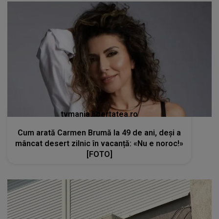
tvmania.libertatea.ro
Cum arată Carmen Brumă la 49 de ani, deși a
mâncat desert zilnic în vacanță: «Nu e noroc!»
[FOTO]