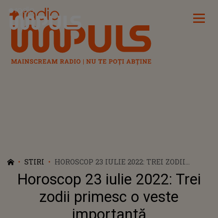
Radio Impuls
STIRI
HOROSCOP 23 IULIE 2022: TREI ZODII
PRIMESC O VESTE IMPORTANTĂ
Horoscop 23 iulie 2022: Trei
zodii primesc o veste
importantă