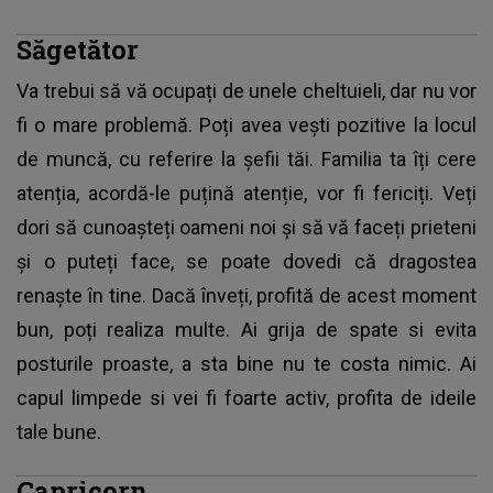
Săgetător
Va trebui să vă ocupați de unele cheltuieli, dar nu vor
fi o mare problemă. Poți avea vești pozitive la locul
de muncă, cu referire la șefii tăi. Familia ta îți cere
atenția, acordă-le puțină atenție, vor fi fericiți. Veți
dori să cunoașteți oameni noi și să vă faceți prieteni
și o puteți face, se poate dovedi că dragostea
renaște în tine. Dacă înveți, profită de acest moment
bun, poți realiza multe. Ai grija de spate si evita
posturile proaste, a sta bine nu te costa nimic. Ai
capul limpede si vei fi foarte activ, profita de ideile
tale bune.
Capricorn