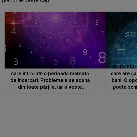
că..."
HOROSCOP 7 august 2026. Zodia
HOROSCOP 
care intră într-o perioadă marcată
care are șa
de încercări. Problemele se adună
bani. O opo
din toate părțile, iar o veste
poate schi
neașteptată îi dă planurile peste
la
cap