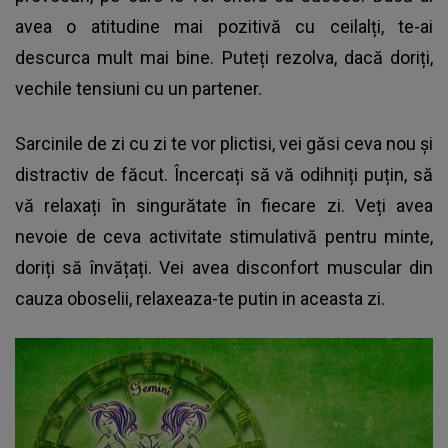
avea o atitudine mai pozitivă cu ceilalți, te-ai
descurca mult mai bine. Puteți rezolva, dacă doriți,
vechile tensiuni cu un partener.
Sarcinile de zi cu zi te vor plictisi, vei găsi ceva nou și
distractiv de făcut. Încercați să vă odihniți puțin, să
vă relaxați în singurătate în fiecare zi. Veți avea
nevoie de ceva activitate stimulativă pentru minte,
doriți să învățați. Vei avea disconfort muscular din
cauza oboselii, relaxeaza-te putin in aceasta zi.