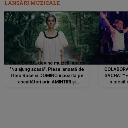
LANSĂRI MUZICALE
Când DORUL devine muzică, apare
Armin 
"Nu ajung acasă". Piesa lansată de
COLABORAR
Theo Rose și DOMINO îi poartă pe
SACHA: ""E
ascultători prin AMINTIRI și
o piesă 
REGĂSIRI, iar drumul emoțiilor
imediat pre
trece prin sufletul publicului:
cu mine șt
"Pentru toți cei care au plecat
păstrăm do
departe ca să le fie mai bine"