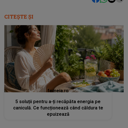
CITEȘTE ȘI
femeia.ro
5 soluții pentru a-ți recăpăta energia pe
caniculă. Ce funcționează când căldura te
epuizează