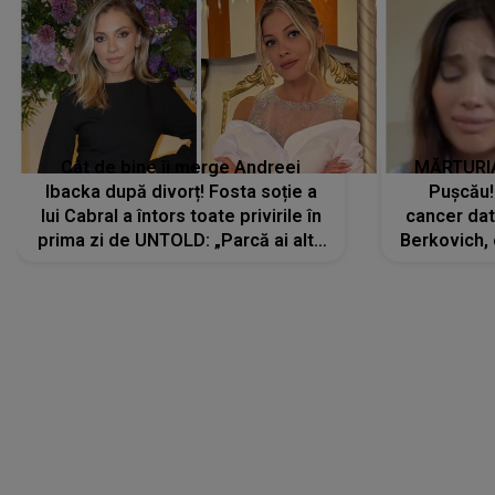
Cât de bine îi merge Andreei
MĂRTURIA
Ibacka după divorț! Fosta soție a
Pușcău!
lui Cabral a întors toate privirile în
cancer dato
prima zi de UNTOLD: „Parcă ai altă
Berkovich, 
strălucire, emani putere,
accident ru
încredere, siguranță...”
Dacă nu 