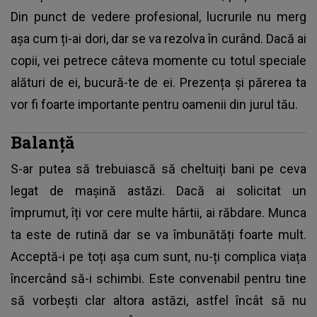
Din punct de vedere profesional, lucrurile nu merg
așa cum ți-ai dori, dar se va rezolva în curând. Dacă ai
copii, vei petrece câteva momente cu totul speciale
alături de ei, bucură-te de ei. Prezența și părerea ta
vor fi foarte importante pentru oamenii din jurul tău.
Balanță
S-ar putea să trebuiască să cheltuiți bani pe ceva
legat de mașină astăzi. Dacă ai solicitat un
împrumut, îți vor cere multe hârtii, ai răbdare. Munca
ta este de rutină dar se va îmbunătăți foarte mult.
Acceptă-i pe toți așa cum sunt, nu-ți complica viața
încercând să-i schimbi. Este convenabil pentru tine
să vorbești clar altora astăzi, astfel încât să nu