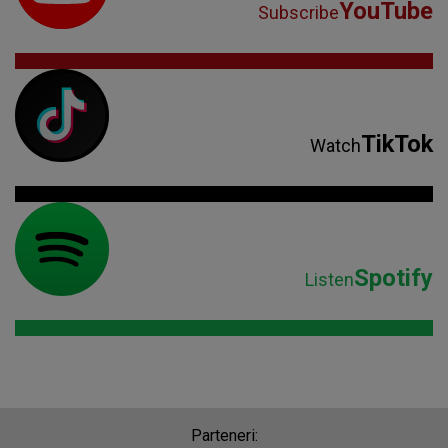
YouTube
Subscribe
TikTok
Watch
Spotify
Listen
Parteneri: