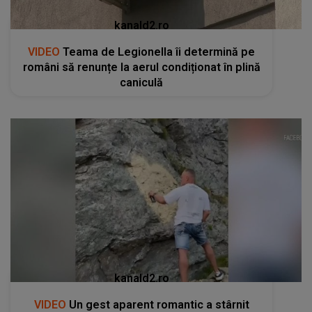
kanald2.ro
VIDEO
Teama de Legionella îi determină pe
români să renunțe la aerul condiționat în plină
caniculă
kanald2.ro
VIDEO
Un gest aparent romantic a stârnit