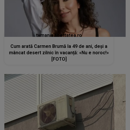
tvmania.libertatea.ro
Cum arată Carmen Brumă la 49 de ani, deși a
mâncat desert zilnic în vacanță: «Nu e noroc!»
[FOTO]