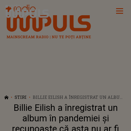
Radio Impuls
STIRI
BILLIE EILISH A ÎNREGISTRAT UN ALBUM
ÎN PANDEMIEI ȘI RECUNOAȘTE CĂ ASTA
Billie Eilish a înregistrat un
NU AR FI FOST POSIBIL ÎNAINTE
album în pandemiei și
recunoaște că asta nu ar fi