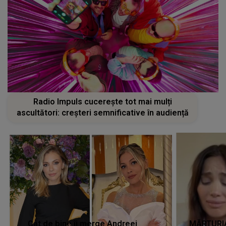
Radio Impuls cucerește tot mai mulți
ascultători: creșteri semnificative în audiență
Cât de bine îi merge Andreei
MĂRTURIA