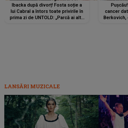
Ibacka după divorț! Fosta soție a
Pușcău!
lui Cabral a întors toate privirile în
cancer dato
prima zi de UNTOLD: „Parcă ai altă
Berkovich, 
strălucire, emani putere,
accident ru
încredere, siguranță...”
Dacă nu 
LANSĂRI MUZICALE