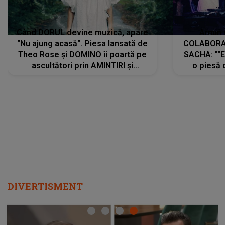
Când DORUL devine muzică, apare
Armin 
"Nu ajung acasă". Piesa lansată de
COLABORAR
Theo Rose și DOMINO îi poartă pe
SACHA: ""E
ascultători prin AMINTIRI și
o piesă 
REGĂSIRI, iar drumul emoțiilor
imediat pre
trece prin sufletul publicului:
cu mine șt
"Pentru toți cei care au plecat
păstrăm do
departe ca să le fie mai bine"
DIVERTISMENT