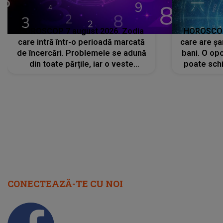
HOROSCOP 7 august 2026. Zodia
HOROSCOP 
care intră într-o perioadă marcată
care are șa
de încercări. Problemele se adună
bani. O opo
din toate părțile, iar o veste
poate schi
neașteptată îi dă planurile peste
la
cap
CONECTEAZĂ-TE CU NOI