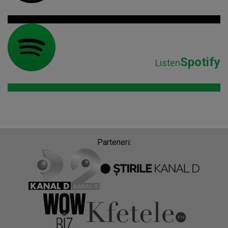
Spotify
Listen
Parteneri: