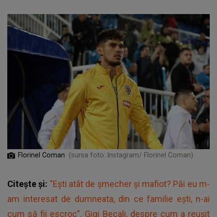
Florinel Coman
(sursa foto: Instagram/ Florinel Coman)
Citește și:
"Ești atât de șmecher și mafiot? Păi eu m-
am interesat de dumneata, din ce familie ești, n-ai
cum să fii escroc". Gigi Becali, despre cum a reușit