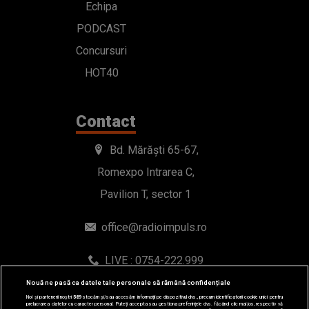
Echipa
PODCAST
Concursuri
HOT40
Contact
Bd. Mărăști 65-67,
Romexpo Intrarea C,
Pavilion T, sector 1
office@radioimpuls.ro
LIVE : 0754-222.999
WhatsApp: 0754-222.999
Nouă ne pasă ca datele tale personale să rămână confidențiale
Noi și partenerii noștri
589
stocăm și/sau accesăm informații pe dispozitivul dvs., precum identificatorii cookie unici pentru
prelucrarea datelor cu caracter personal. Puteți accepta sau gestiona preferințele dvs. făcând clic mai jos, respectiv vă