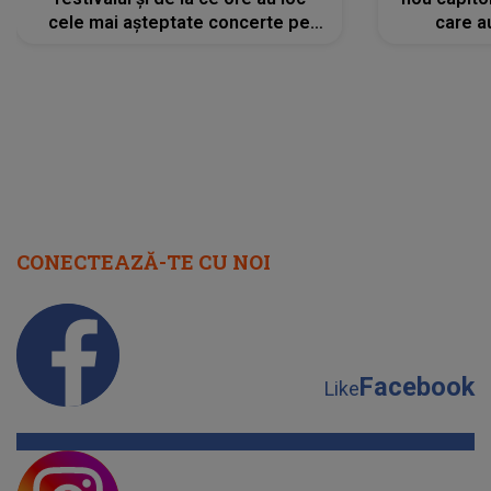
cele mai așteptate concerte pe
care a
scena principală?
perioadă 
CONECTEAZĂ-TE CU NOI
Facebook
Like