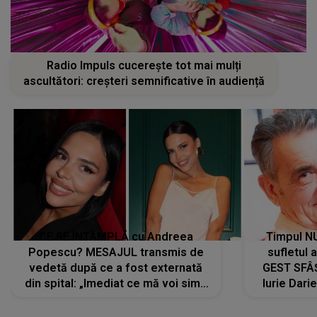
Radio Impuls cucerește tot mai mulți
ascultători: creșteri semnificative în audiență
CE SE ÎNTÂMPLĂ cu Andreea
Timpul N
Popescu? MESAJUL transmis de
sufletul 
vedetă după ce a fost externată
GEST SFÂȘ
din spital: „Imediat ce mă voi simți
Iurie Dari
mai bine...”
măsură ce