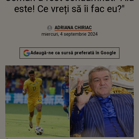
este! Ce vreți să îi fac eu?"
Autor:
ADRIANA CHIRIAC
Publicat:
miercuri, 4 septembrie 2024
Actualizat:
miercuri, 4 septembrie 2024
Adaugă-ne ca sursă preferată în Google