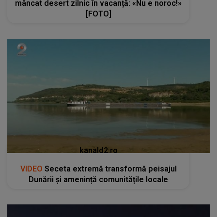
mâncat desert zilnic în vacanță: «Nu e noroc!»
[FOTO]
kanald2.ro
VIDEO
Seceta extremă transformă peisajul
Dunării și amenință comunitățile locale