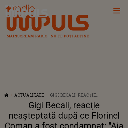
Radio Impuls
ACTUALITATE
GIGI BECALI, REACȚIE
NEAȘTEPTATĂ DUPĂ CE FLORINEL
Gigi Becali, reacție
COMAN A FOST CONDAMNAT: "AIA
ESTE! CE VREȚI SĂ ÎI FAC EU?"
neașteptată după ce Florinel
Coman a fost condamnat: "Aia