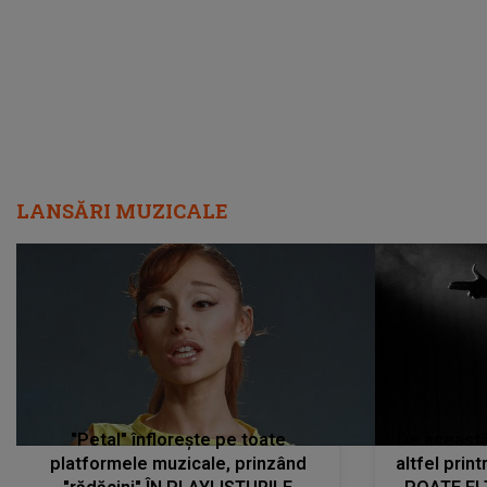
LANSĂRI MUZICALE
"Petal" înflorește pe toate
De această 
platformele muzicale, prinzând
altfel prin