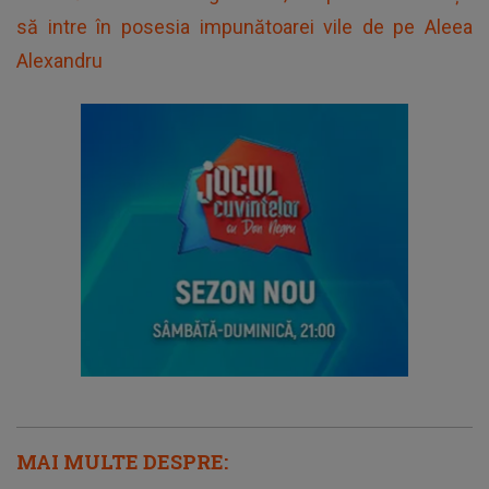
să intre în posesia impunătoarei vile de pe Aleea
Alexandru
MAI MULTE DESPRE: