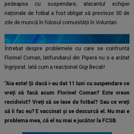
pedeapsa cu suspendare, atacantul echipei
naționale de fotbal a fost obligat să presteze 30 de
zile de muncă în folosul comunității în Voluntari.
Întrebat despre problemele cu care se confruntă
Florinel Coman, latifundiarul din Pipera nu s-a arătat
îngrijorat. Iată cum a reacționat Gigi Becali!
"Aia este! Și dacă i-au dat 11 luni cu suspendare ce
vreți să facă acum Florinel Coman? Este vreun
recidivist? Vreți să se lase de fotbal? Sau ce vreți
să îi fac eu? E vaccinat și se descurcă el. Nu mai e
problema mea, că el nu mai e jucător la FCSB.