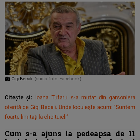
Gigi Becali
(sursa foto: Facebook)
Citește și:
Ioana Tufaru s-a mutat din garsoniera
oferită de Gigi Becali. Unde locuiește acum: ”Suntem
foarte limitați la cheltuieli”
Cum s-a ajuns la pedeapsa de 11