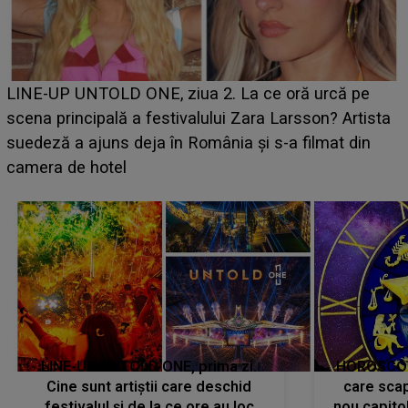
Ce a dezvăluit noua concurentă din "Casa Iubirii" l-a
luat prin surprindere pe Emanuel. CINE ESTE
BĂIATUL VIZAT de Alexandra?! Aflându-se în fața
faptului împlinit, A RECUNOSCUT IMEDIAT: "Am
avut..."
LINE-UP UNTOLD ONE, prima zi.
HOROSCOP 
Cine sunt artiștii care deschid
care scap
festivalul și de la ce ore au loc
nou capitol