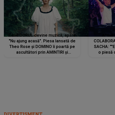
Când DORUL devine muzică, apare
Armin 
"Nu ajung acasă". Piesa lansată de
COLABORAR
Theo Rose și DOMINO îi poartă pe
SACHA: ""E
ascultători prin AMINTIRI și
o piesă 
REGĂSIRI, iar drumul emoțiilor
imediat pre
trece prin sufletul publicului:
cu mine șt
"Pentru toți cei care au plecat
păstrăm do
departe ca să le fie mai bine"
DIVERTISMENT