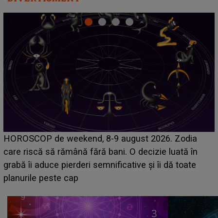
Emanuel a ținut ACEST DETALIU ASCUNS până
acum! În fața Alexandrei, concurentul din Casa Iubirii
face o MĂRTURISIRE NEAȘTEPTATĂ despre mama
sa: "I-am spus și ei în față, eu nu te iubesc pentru
că..."