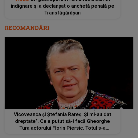
indignare și a declanșat o anchetă penală pe
Transfăgărășan
RECOMANDĂRI
"Iar eu am zis: ‘Stop’. Erau de față și Sofia
Vicoveanca și Ștefania Rareș. Și mi-au dat
dreptate". Ce a putut să-i facă Gheorghe
Tura actorului Florin Piersic. Totul s-a
întâmplat la aniversarea maestrului