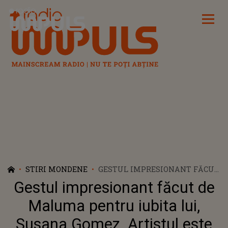
Radio Impuls
STIRI MONDENE
GESTUL IMPRESIONANT FĂCUT
DE MALUMA PENTRU IUBITA
Gestul impresionant făcut de
LUI, SUSANA GOMEZ. ARTISTUL
ESTE SURPRINS ÎN IPOSTAZE DE
Maluma pentru iubita lui,
SENZAȚIE - VIDEO
Susana Gomez. Artistul este