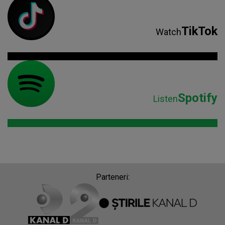
TikTok
Watch
Spotify
Listen
Parteneri: