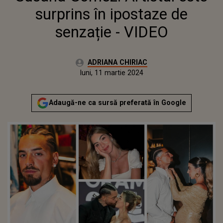
surprins în ipostaze de
senzație - VIDEO
Autor:
ADRIANA CHIRIAC
Publicat:
vineri, 2 februarie 2024
Actualizat:
luni, 11 martie 2024
Adaugă-ne ca sursă preferată în Google