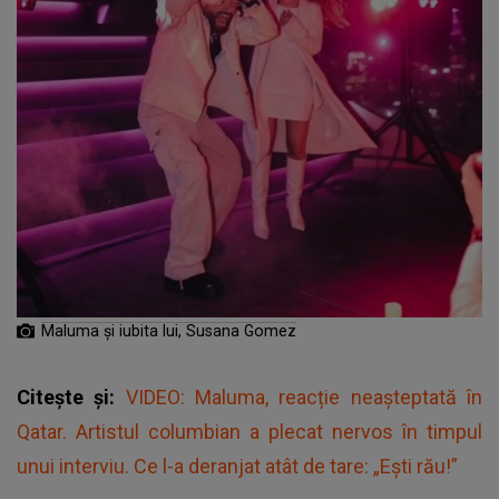
Maluma și iubita lui, Susana Gomez
Citește și:
VIDEO: Maluma, reacție neașteptată în
Qatar. Artistul columbian a plecat nervos în timpul
unui interviu. Ce l-a deranjat atât de tare: „Ești rău!”