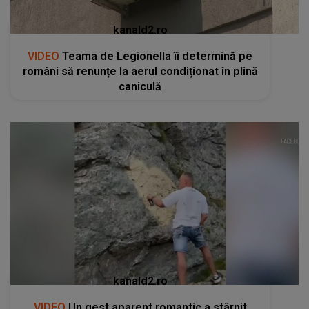
kanald2.ro
VIDEO
Teama de Legionella îi determină pe
români să renunțe la aerul condiționat în plină
caniculă
kanald2.ro
VIDEO
Un gest aparent romantic a stârnit