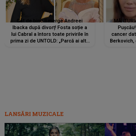
Cât de bine îi merge Andreei
MĂRTURIA
Ibacka după divorț! Fosta soție a
Pușcău!
lui Cabral a întors toate privirile în
cancer dato
prima zi de UNTOLD: „Parcă ai altă
Berkovich, 
strălucire, emani putere,
accident ru
încredere, siguranță...”
Dacă nu 
LANSĂRI MUZICALE