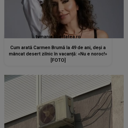
tvmania.libertatea.ro
Cum arată Carmen Brumă la 49 de ani, deși a
mâncat desert zilnic în vacanță: «Nu e noroc!»
[FOTO]