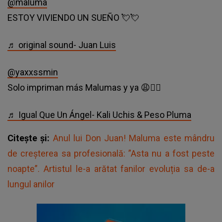
@maluma
ESTOY VIVIENDO UN SUEÑO 💘💘
♬ original sound- Juan Luis
@yaxxssmin
Solo impriman más Malumas y ya 😩👍🏻
♬ Igual Que Un Ángel- Kali Uchis & Peso Pluma
Citește și:
Anul lui Don Juan! Maluma este mândru
de creșterea sa profesională: ”Asta nu a fost peste
noapte”. Artistul le-a arătat fanilor evoluția sa de-a
lungul anilor