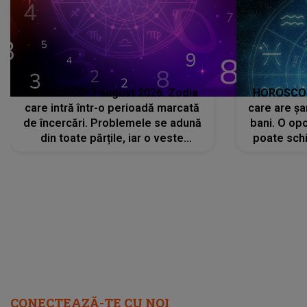
HOROSCOP 7 august 2026. Zodia
HOROSCOP 
care intră într-o perioadă marcată
care are șa
de încercări. Problemele se adună
bani. O opo
din toate părțile, iar o veste
poate schi
neașteptată îi dă planurile peste
la
cap
CONECTEAZĂ-TE CU NOI