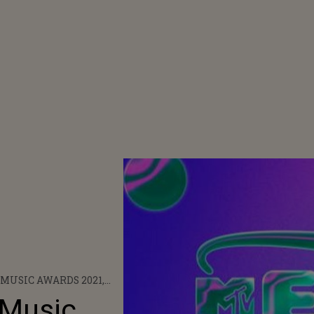
MUSIC AWARDS 2021,
IN BUDAPESTA! CÂND VA
 Music
ENTUL