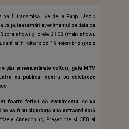
va fi transmisă live de la Papp László
ia va putea urmări evenimentul pe data de
0 (pre show) şi orele 21.00 (main show).
fuzată şi în reluare pe 15 noiembrie (orele
e țări și nenumărate culturi, gala MTV
entru ca publicul nostru să celebreze
ice
nt foarte fericit că evenimentul se va
 ce va fi cu siguranță una extraordinară
affaele Annecchino, Președinte și CEO al