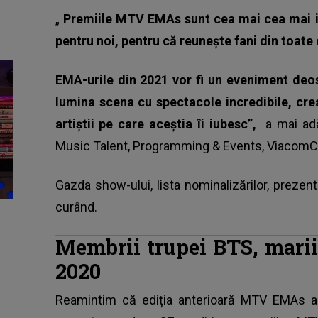
„
Premiile MTV EMAs
sunt cea mai cea mai i
pentru noi, pentru că reuneşte fani din toate c
EMA-urile din 2021 vor fi un eveniment deos
lumina scena cu spectacole incredibile, crea
artiştii pe care aceştia îi iubesc”,
a mai ad
Music Talent, Programming & Events, Viacom
Gazda show-ului, lista nominalizărilor, prezenta
curând.
Membrii trupei BTS, mari
2020
Reamintim că ediția anterioară MTV EMAs a