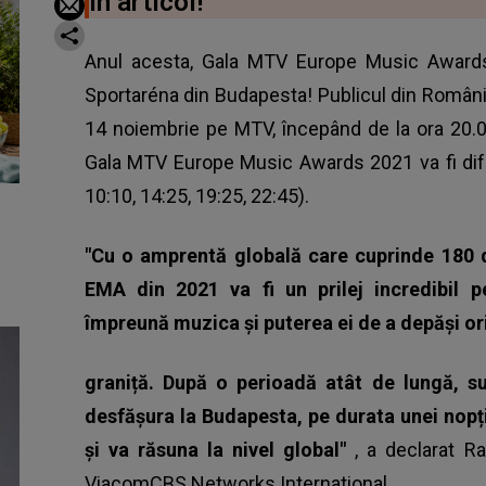
în articol!
Anul acesta, Gala MTV Europe Music Awards 
Sportaréna din Budapesta! Publicul din Român
14 noiembrie pe MTV, începând de la ora 20.0
Gala MTV Europe Music Awards 2021
va fi di
10:10, 14:25, 19:25, 22:45).
"Cu o amprentă globală care cuprinde 180 d
EMA din 2021 va fi un prilej incredibil p
împreună muzica și puterea ei de a depăși or
graniță. După o perioadă atât de lungă, su
desfășura la Budapesta, pe durata unei nopți
și va răsuna la nivel global"
, a declarat R
ViacomCBS Networks International.