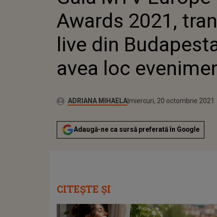
Awards 2021, tra
live din Budapest
avea loc evenimen
Publicat:
Autor:
miercuri, 20 octombrie 2021
Actualizat:
ADRIANA MIHAELA
miercuri, 20 octombrie 2021
Adaugă-ne ca sursă preferată în Google
CITEȘTE ȘI