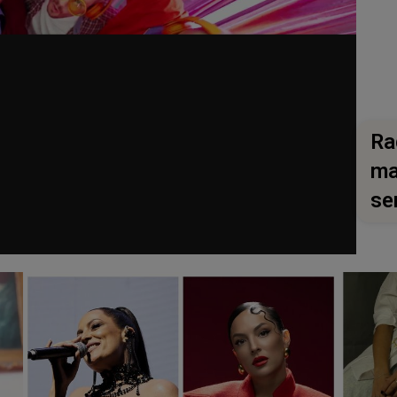
Ra
ma
se