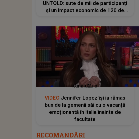
UNTOLD: sute de mii de participanți
și un impact economic de 120 de
milioane de euro
kanald2.ro
VIDEO
Jennifer Lopez își ia rămas
bun de la gemenii săi cu o vacanță
emoționantă în Italia înainte de
facultate
RECOMANDĂRI