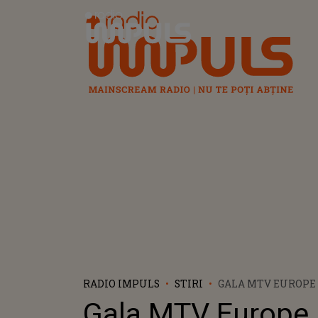
Radio Impuls
RADIO IMPULS
STIRI
GALA MTV EUROPE 
TRANSMISĂ LIVE D
Gala MTV Europe
AVEA LOC EVENIM