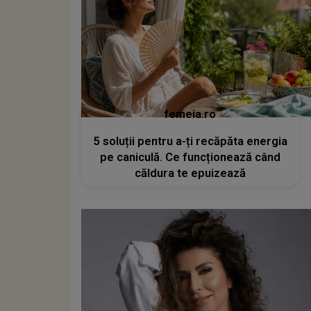
femeia.ro
5 soluții pentru a-ți recăpăta energia
pe caniculă. Ce funcționează când
căldura te epuizează