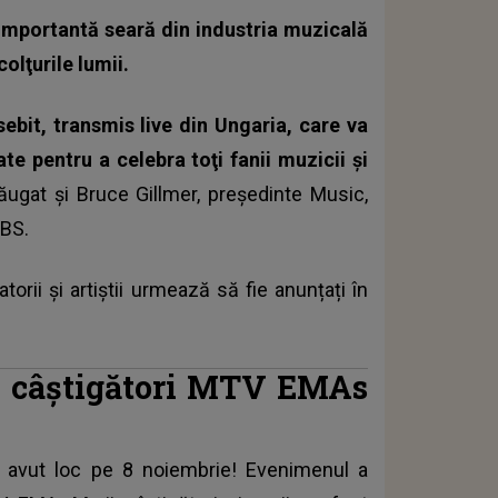
mportantă seară din industria muzicală
olţurile lumii.
ebit, transmis live din Ungaria, care va
te pentru a celebra toţi fanii muzicii şi
ăugat și Bruce Gillmer, preşedinte Music,
CBS.
torii și artiștii urmează să fie anunțați în
i câștigători MTV EMAs
 avut loc pe 8 noiembrie! Evenimenul a