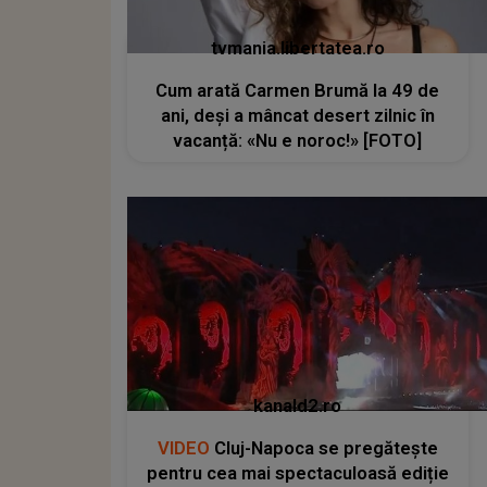
tvmania.libertatea.ro
Cum arată Carmen Brumă la 49 de
ani, deși a mâncat desert zilnic în
vacanță: «Nu e noroc!» [FOTO]
kanald2.ro
VIDEO
Cluj-Napoca se pregătește
pentru cea mai spectaculoasă ediție